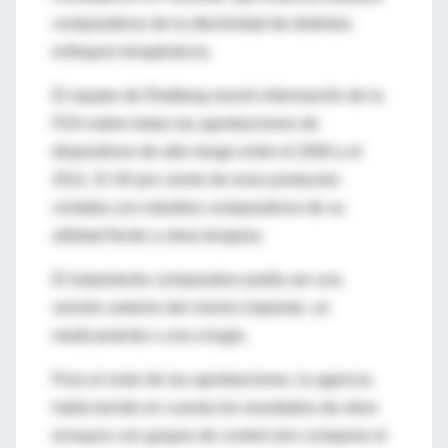
comparativos de la efectividad de distintos
enfoques terapéuticos.
El equipo de Redberg reunió información de la
FDA sobre todas las aprobaciones de
dispositivos de alto riesgo entre el 2000 y el
2011. El 40 por ciento de esos productos
contaba con estudios comparativos de su
utilidad frente a otras terapias.
El tratamiento comparativo podía ser una
versión anterior del mismo implante, un
medicamento o una cirugía.
Para el resto de las aprobaciones, la agencia
había tenido en cuenta los resultados de otros
ensayos con grupos de control (sin comparar el