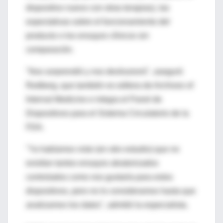
dispositivo nuevo con otras terapias), las
expectativas sobre el funcionamiento del
producto o los ensayos clínicos sin
comparación.
"Nos sorprendió y nos desilusionó", aseguró
Redberg, que también es editora de Archives of
Internal Medicine e integra el Panel de
Dispositivos para el Sistema Circulatorio de la
FDA.
"Ya habíamos visto (en otro estudio) que no
existían tantos ensayos aleatorizados
controlados como nos gustaría para estos
dispositivos, pero no lo consideramos hasta que
analizamos los datos", admitió la especialista.