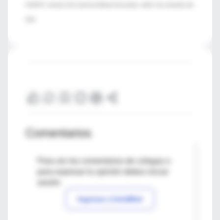
FUENTE: Journal of the American Medical Association, online 5 de noviembre del
2012
Comentarios
Para ver los comentarios de colegas o
para expresar tu opinión debes iniciar
sesión
Ingresar a IntraMed