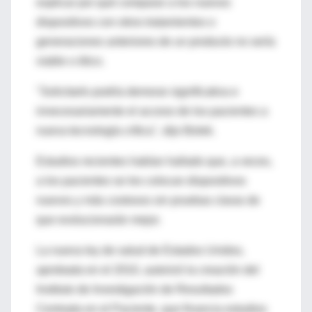
explicar por qué comparar a los nuevos
dispositivos con otros tratamientos o
generaciones anteriores de un producto no sería
viable o ético.
"Solicitarlo podría demorar significativa e
innecesariamente el acceso de los pacientes a
nueva tecnología crítica", dijo Bolek.
Estudios recientes habían hallado que, a veces,
a los pacientes se les colocan dispositivos
nuevos y más costosos sin pruebas claras de
que evolucionarán mejor.
La nueva ley de salud de Estados Unidos,
aprobada en el 2010, autorizó la creación del
Instituto de Investigación de Resultados
Centrada en el Paciente, que financia estudios