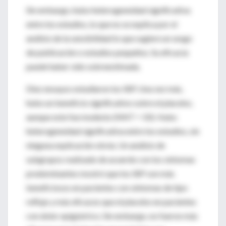
Sin embargo, hubo heterogeneidad significativa
entre los estudios, lo que no se explica por el
análisis de la sensibilidad lo que sugiere un sesgo
de publicación o estudios pequeños. Su eficacia
puede haber sido sobreestimada.
Diez ensayos estudiaron los IBP. Una vez más,
hubo un beneficio significativo sobre el placebo,
aunque este fue modesto (NNT = 10). Hubo
heterogeneidad significativa entre los estudios, sin
ninguna explicación obvia. Un análisis de
subgrupos realizado de acuerdo con los síntomas
predominantes mostró que los IBP son más
beneficiosos en pacientes con síntomas de tipo
reflujo y más eficaces que el placebo en pacientes
con dolor epigástrico. Sin embargo, no fueron más