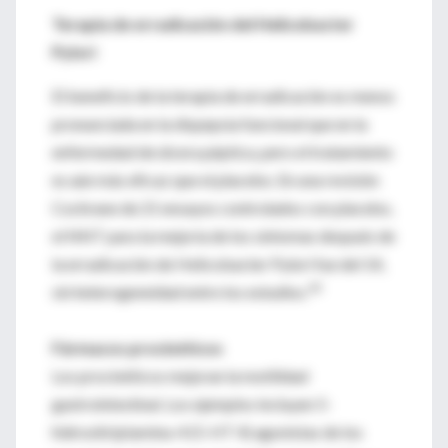
Terapia de erradicación del Helicobacter
Pylori
El beneficio de la terapia de erradicación es menos
pronunciada en la dispepsia funcional que en la
enfermedad de úlcera péptica, pero el tratamiento
es aún más eficaz que el placebo. En una revisión
Cochrane de 21 ensayos controlados con placebo,
el NNT para la mejoría de los síntomas después de
la erradicación de Helicobacter Pylori fue del 14,
45
sin heterogeneidad entre los estudios.
Fármacos procinéticos
Los procinéticos mejoran la motilidad
gastrointestinal. Los ejemplos incluyen 5-
hidroxitriptamina-4 (5-HT 4) agonistas de los