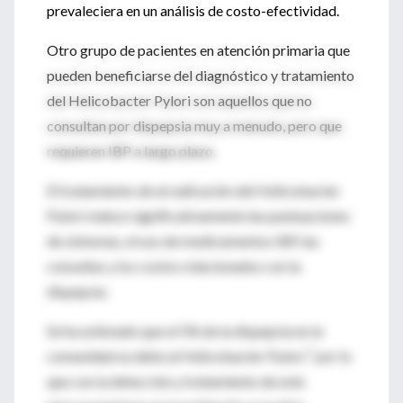
prevaleciera en un análisis de costo-efectividad.
Otro grupo de pacientes en atención primaria que
pueden beneficiarse del diagnóstico y tratamiento
del Helicobacter Pylori son aquellos que no
consultan por dispepsia muy a menudo, pero que
requieren IBP a largo plazo.
El tratamiento de erradicación del Helicobacter
Pylori reduce significativamente las puntuaciones
de síntomas, el uso de medicamentos IBP, las
consultas y los costos relacionados con la
dispepsia.
Se ha estimado que el 5% de la dispepsia en la
7
comunidad se debe al Helicobacter Pylori,
por lo
que con la detección y tratamiento de este