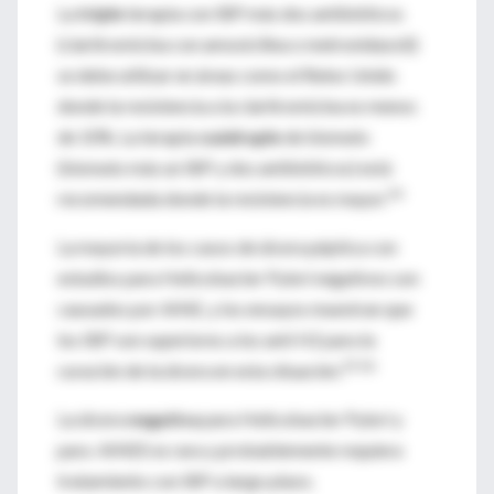
La
triple
terapia con IBP más dos antibióticos
(claritromicina con amoxicilina o metronidazol))
se debe utilizar en áreas como el Reino Unido
donde la resistencia a la claritromicina es menos
de 10%. La terapia
cuádruple
de bismuto
(bismuto más un IBP y dos antibióticos) está
34
recomendada donde la resistencia es mayor.
La mayoría de los casos de úlcera péptica con
estudios para Helicobacter Pylori negativos son
causados por AINE, y los ensayos muestran que
los IBP son superiores a los anti H2 para la
35 36
curación de la úlcera en esta situación.
La úlcera
negativa
para Helicobacter Pylori y
para AINES es rara y probablemente requiera
tratamiento con IBP a largo plazo.