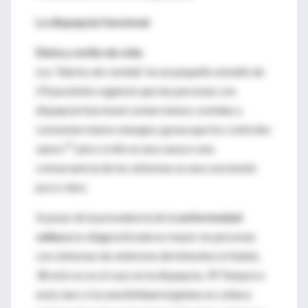
La dispepsia funcional
Dieta y estilo de vida
Los “diarios de comida” en un pequeño estudio de
29 pacientes sugieren que las personas con
dispepsia funcional comen menos comidas y
consumen menos energía y grasa que los controles
37
sanos,
pero si ello es una causa o una
consecuencia de los síntomas es una conclusión
poco clara.
A pesar de la prevalencia de la
enfermedad
celíaca
no diagnosticada es mayor en personas
con síntomas de síndrome del intestino irritable,
38 esto no es el caso en la dispepsia. 39 Tampoco
está claro si la sensibilidad al gluten no celíaca