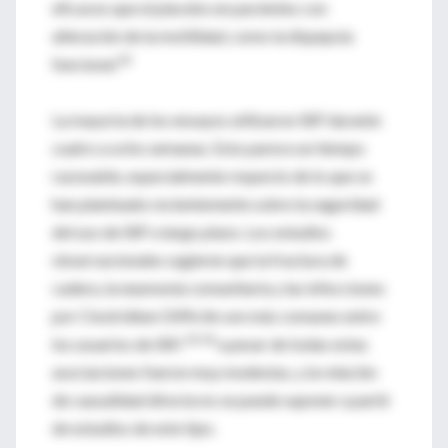
eficaces que el placebo en pacientes con
alteración de la motilidad, como la dispepsia
42
funcional.
La mayoría de los ensayos utilizaron IBP durante
cuatro a ocho semanas. Esto parece un tiempo
razonable, especialmente respecto de lo que se
han planteado recientemente sobre la seguridad
del uso de IBP a largo plazo. Los estudios
observacionales sugieren que la fractura de
cadera, la neumonía comunitaria y las infecciones
por Clostridium Difficile son más comunes entre
43 44
los usuarios de IBP,
a pesar de todas estas
asociaciones fueron muy modestas, y la relación
de causalidad directa no se puede suponer a partir
de estudios de este tipo.