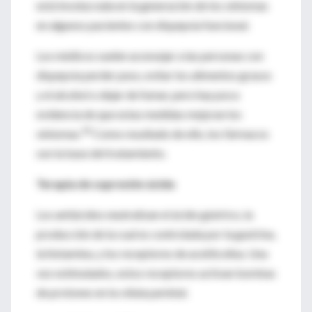
está involucrada en la generación de los síntomas
en algunos pacientes con dispepsia funcional.
Los médicos suelen aconsejar a las personas con
dispepsia perder peso, evitar los alimentos grasos
y el alcohol o dejar de fumar, pero hay poca
evidencia de que estas medidas mejoran los
40
síntomas.
Como resultado de ello, los fármacos
son la base del tratamiento.
Terapia de supresión ácida
Los antiácidos neutralizan el ácido gástrico, la
producción de la cual es controlada por la gastrina,
la histamina, y los receptores de acetilcolina. Una
vez estimulados, estos receptores activan bombas
de protones en la célula parietal.