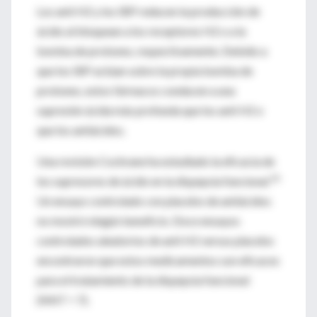
Los anti H2 y los IBP reducen la producción de
ácido al bloquean a los receptores H2 o a la
bomba de protones, respectivamente. Debido a
que los IBP actúan sobre la propia bomba de
protones, estos fármacos conducen a una
supresión ácida más profunda que los anti H2 o
que los antiácidos.
Una revisión Cochrane ha estudiado la eficacia de
41
los supresores de ácido en la dispepsia funcional.
Un ensayo controlado con placebo de antiácidos
no mostró ningún beneficio. Doce ensayos
controlados aleatorios de anti H2 versus placebo
encontraron que estos medicamentos son eficaces
para el tratamiento de la dispepsia funcional
(NNT = 7).