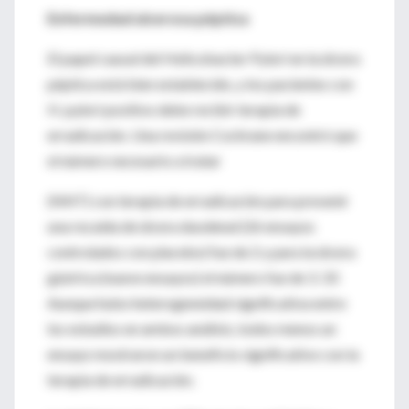
Enfermedad ulcerosa péptica
El papel causal del Helicobacter Pylori en la úlcera
péptica está bien establecido, y los pacientes con
H. pylori positivo debe recibir terapia de
erradicación. Una revisión Cochrane encontró que
el número necesario a tratar
(NNT) con terapia de erradicación para prevenir
una recaída de úlcera duodenal (26 ensayos
controlados con placebo) fue de 2 y para la úlcera
gástrica (nueve ensayos) el número fue de 3. 33
Aunque hubo heterogeneidad significativa entre
los estudios en ambos análisis, todos menos un
ensayo mostraron un beneficio significativo con la
terapia de erradicación.