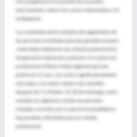
microorganismo en la población se podría,
teóricamente, reducir los costos relacionados con
la dispepsia.
Los resultados de los estudios de seguimiento de
las personas reclutadas para dos grandes ensayos
controlados aleatorios de cribado poblacional (y
terapia de erradicación o placebo si H. pylori era
positivo) en el Reino Unido sugieren que este
podría ser el caso, con costos significativamente
más bajos y un menor número de consultas
después de 7 a 10 años. 31 32 Sin embargo, estos
estudios no siguieron a todas las personas
tratadas con éxito, por lo que en la actualidad no
hay pruebas suficientes para el cribado
poblacional.