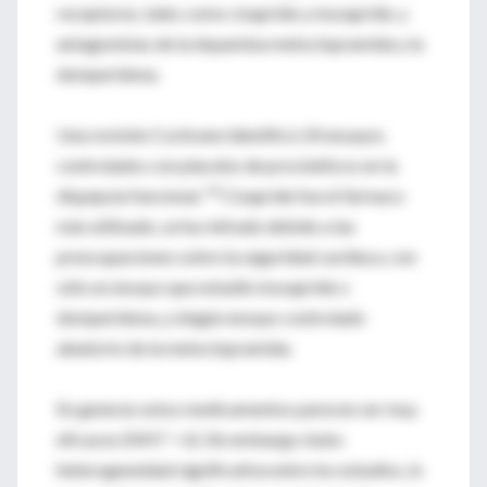
receptores, tales como cisapride y mosapride, y
antagonistas de la dopamina metoclopramida y la
domperidona.
Una revisión Cochrane identificó 24 ensayos
controlados con placebo de procinéticos en la
41
dispepsia funcional.
Cisapride fue el fármaco
más utilizado, se ha retirado debido a las
preocupaciones sobre la seguridad cardiaca, con
sólo un ensayo que estudió mosapride o
domperidona, y ningún ensayo controlado
aleatorio de la metoclopramida.
En general, estos medicamentos parecen ser muy
eficaces (NNT = 6). Sin embargo, hubo
heterogeneidad significativa entre los estudios, lo