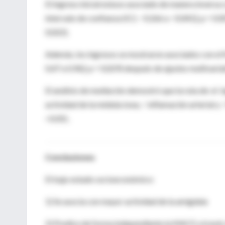
El ingreso inicial estuvo asociado de manera inversa
intervalo de confianza (IC): −0.266 a −0.041]; p = 0.00
0,022).
Además, los ingresos se mostraron asociados con el 
0,47 a 0,96]; p = 0,029) después de ajustes multivaria
El análisis de mediación demostró que la ruta de: el i
actividad de la médula ósea, ↑ inflamación arterial y
<0.05) .
Conclusiones
El bajo estado socioeconómico:
1) Se asocia con mayor actividad de la amígdala
2) Predice de forma independiente la MACE a través d