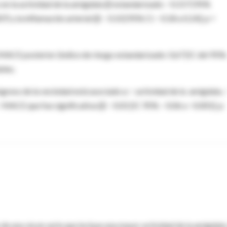
 con la actividad de la amígdala (β estandarizado: −0.157 [95%
7) y la inflamación arterial (β: −0.10 [95% CI: −0.18 a 0,14]; p =
MACE posterior (índice de riesgo estandarizado: 0,67 [IC del 95%
bles.
ngreso de la vecindad está asociado a: ↑ actividad de la amígdala, 
 ↑ MACE que fue significativa (β: −0.01 [IC 95%: −0.06 a −0.001]; p
e una vía en serie que incluye una mayor actividad de la amígdala,