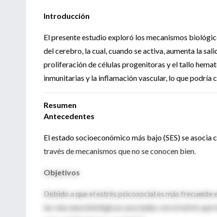
Introducción
El presente estudio exploró los mecanismos biológic
del cerebro, la cual, cuando se activa, aumenta la sa
proliferación de células progenitoras y el tallo hem
inmunitarias y la inflamación vascular, lo que podría
Resumen
Antecedentes
El estado socioeconómico más bajo (SES) se asocia
través de mecanismos que no se conocen bien.
Objetivos
Debido a que el estrés psicosocial es más frecuente e
las vías neurobiológicas asociadas con el estrés que 