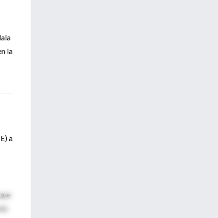
dala
n la
E) a
 que
ulo