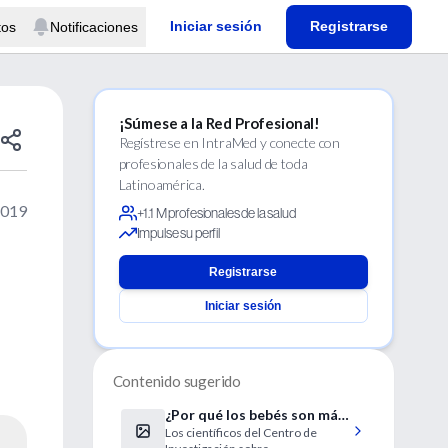
Iniciar sesión
Registrarse
tos
Notificaciones
¡Súmese a la Red Profesional!
Regístrese en IntraMed y conecte con
profesionales de la salud de toda
Latinoamérica.
2019
+1.1 M profesionales de la salud
Impulse su perfil
Registrarse
Iniciar sesión
Contenido sugerido
¿Por qué los bebés son más
Los científicos del Centro de
propensos que los adultos