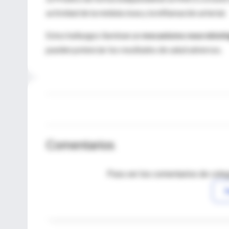
actividad de la médula ósea y la inflamación arterial.
Estos hallazgos iluminan un
mecanismo neurobioló
pueden potenciar los resultados de salud adversos.
Comentarios
Para ver los comentarios de coleg
I