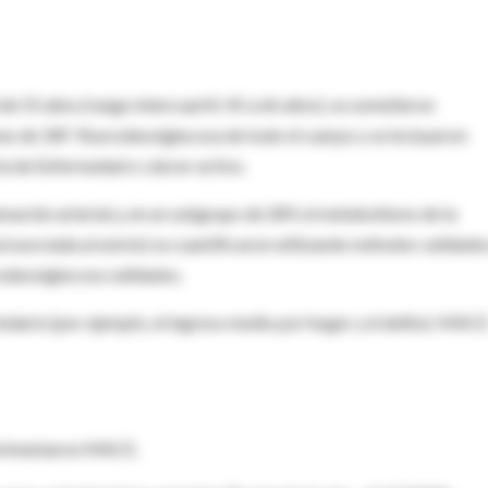
de 55 años (rango intercuartil: 45 a 66 años), se sometieron
nes de 18F-fluorodeoxiglucosa de todo el cuerpo y se incluyeron
ncia de Enfermedad o cáncer activo.
amación arterial y, en un subgrupo de 289, el metabolismo de la
l asociada al estrés) se cuantificaron utilizando métodos validado
odeoxiglucosa validados.
indario (por ejemplo, el ingreso medio por hogar y el delito). MAC
perimentaron MACE.