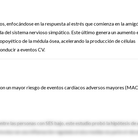
os, enfocándose en la respuesta al estrés que comienza en la amíg
lida del sistema nervioso simpático. Este último genera un aumento e
atopoyético de la médula ósea, acelerando la producción de células
 conducir a eventos CV.
 con un mayor riesgo de eventos cardíacos adversos mayores (MAC
ntre las personas con SES bajo, este estudio probó la hipótesis de
involucran una inflamación regulada al alza median en parte el vínc