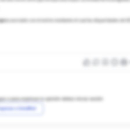
gico
asociado con el estrés mediante el cual las disparidades de S
as o para expresar tu opinión debes iniciar sesión
ngresar a IntraMed