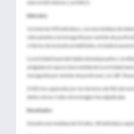
entre el SES inferior y la MACE.
Métodos
Un total de 509 individuos, con una mediana de edad 
clínicamente a la tomografía por emisión de positro
criterios de inclusión predefinidos, incluida la ause
La actividad basal del tejido hematopoyético, la infl
amígdala en reposo (una medida de la actividad neura
tomografía por emisión de positrones con 18F-fluor
El SES fue capturado por los factores del SES del vec
dentro de los 5 años de la imagen fue adjudicada.
Resultados
Durante una mediana de 4.0 años, 40 individuos ex