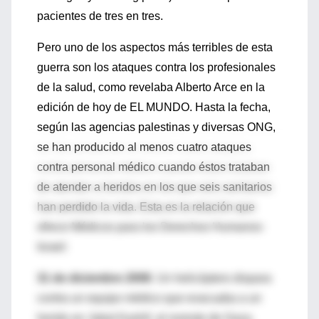
pacientes de tres en tres.
Pero uno de los aspectos más terribles de esta
guerra son los ataques contra los profesionales
de la salud, como revelaba Alberto Arce en la
edición de hoy de EL MUNDO. Hasta la fecha,
según las agencias palestinas y diversas ONG,
se han producido al menos cuatro ataques
contra personal médico cuando éstos trataban
de atender a heridos en los que seis sanitarios
han perdido la vida. Esta es la relación que
ofrece Médicos para los Derechos Humanos-
Israel:
31 de diciembre 2008
. Un helicóptero dispara
contra un equipo médico que evacuaba a un
herido en Jabal Kashif, al noreste de Gaza.