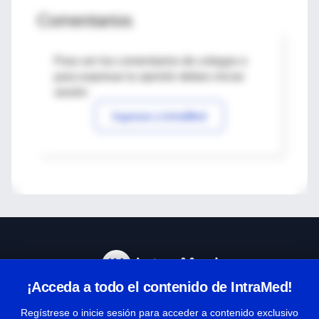
Comentarios
Para ver los comentarios de colegas o
para expresar tu opinión debes iniciar
sesión
Ingresar a IntraMed
¡Acceda a todo el contenido de IntraMed!
Centro de Ayuda
Regístrese o inicie sesión para acceder a contenido exclusivo