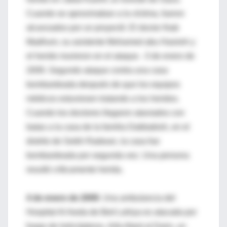
Cuando se aproximaban a la víctima, fueron
alcanzados por un proyectil. El doctor Ihab
Madhum, su asistente Mohamed abu Hasireh y
el herido murieron en el ataque. -3 de enero de
2009. Segundo ataque contra una casa
bombardeada después de que los equipos
médicos estuviesen tratando a los heridos.
Cuando los doctores llegaron ataviados con
batas a la casa de la familia Dabbabish, en el
distrito de Seikh Radwan, la casa fue
bombardeada por segunda vez. Una persona
resultó críticamente herida.
4 de enero de 2009
. Una ambulancia del
Hospital Al Awda de Beit Lahiya es atacada por
fuego de helicópteros. Arfa Abed al Daim, un