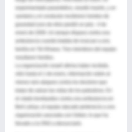
experimentado paramédico, resultó muerto, y un
sanitario y el conductor recibieron heridos de
gravedad (uno de ellos perdió un pie). -4 de
enero de 2009. Un tanque dispara contra una
ambulancia cuando trataba de evacuar a una
familia en Tel Alhawa. Tres miembros del equipo
resultaron heridos.
La organización israelí afirma haber recibido,
sólo hasta el 1 de enero, información sobre al
menos seis ataques contra los doctores que
tratan de salvar las vidas de los palestinos. En
el citado bombardeo contra una ambulancia en
Beit Lahiya, el equipo atacado pertenecía a una
organización asociada con Oxfam, lo que ha
llevado a la ONG a denunciarlo.