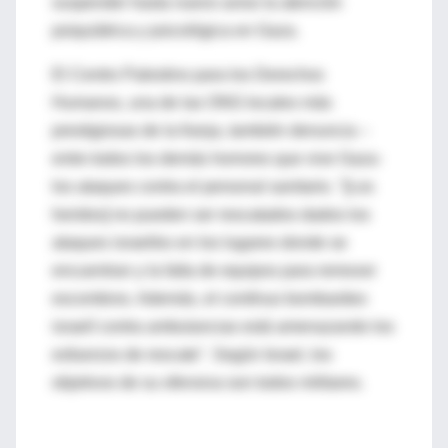
suspender hasta nuevo aviso la atención
psiquiátrica y psicológica en Gaza.
El Centro Palestino para los Derechos
Humanos, una de las ONG locales más
prestigiosas de la franja, también denuncia –
entre todos los demás horrores que vive Gaza-
los ataques contra el personal sanitario. "[Los
heridos] no pueden ser rescatados dados los
ataques israelíes en los lugares donde se
encuentran y la falta de equipos para remover
escombros. Además, el contínuo bombardeo
israelí contra ambulancias está amenazando los
esfuerzos de rescate". Según Israel, los
objetivos de su ofensiva son todos militares.