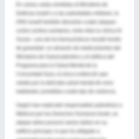
En varias cartas remitidas al Ministerio de
Defensa israelí y a las autoridades militares, la
ONG israelí también desvelan cuatro ataques
contra centros sanitarios, entre ellas la clínica Al
Surani –uno de los farmacéuticos resultó herido
de gravedad- un almacén de medicamentos del
Ministerio de Salud palestino y el edificio del
Programa para la Salud Mental de la
Comunidad Gaza, la única institución que
velaba por la delicada salud mental de unos
habitantes sometidos a todo tipo de violencia.
Según han explicado responsables palestinos a
Médicos por los Derechos Humanos-Israel, un
ataque aéreo provocó serios daños en su
edificio principal, lo que ha obligado a