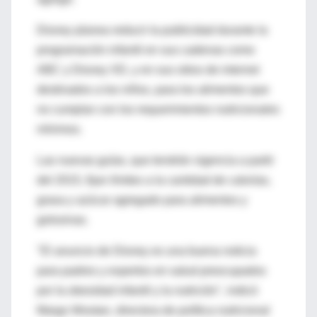
Disney planea reducir la publicidad durante la
programación infantil en sus cadenas como
ABC y Disney XD, y en sus sitios de internet
destinados a los niños, para los alimentos que
no cumplan con los requerimientos nutricionales
mínimos.
Las nuevas guías, que tendrán vigencia a partir
del 2015, fijan límites a la cantidad de calorías,
grasa y azúcar agregado para alimentos y
golosinas.
"El anuncio de Disney es una buena noticia
para padres y expertos en salud preocupados
por la obesidad infantil y la nutrición", indicó
Margo Wootan, directora de política nutricional