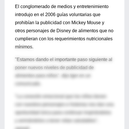
El conglomerado de medios y entretenimiento
introdujo en el 2006 guías voluntarias que
prohibían la publicidad con Mickey Mouse y
otros personajes de Disney de alimentos que no
cumplieran con los requerimientos nutricionales
mínimos.
"Estamos dando el importante paso siguiente al
poner nuevos niveles de publicidad de
alimentos para niños", dijo Iger en un
comunicado.
"La conexión emocional que los niños tienen
con nuestros personajes e historias nos dan una
oportunidad única para continuar inspirándolos
y animándolos a tener vidas saludables",
agregó.