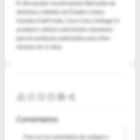
El año pasado, los principales fabricantes de
alimentos y bebidas de Estados Unidos,
incluidos Kraft Foods, Coca-Cola y Kellogg Co
acordaron criterios nutricionales voluntarios
para los productos publicitados para niños
menores de 12 años.
Comentarios
Para ver los comentarios de colegas o