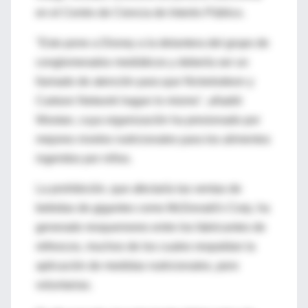
en el Centro de Ciencia de Interés Público.
"Esto pone a Disney a la delantera del grupo de
conglomerados mediáticos y debería ser un
llamado de atención para que Nickelodeon y
Cartoon Network hagan lo mismo", añadió
Wootan, cuya organización ha presionado por
mejores niveles nutricionales para los alimentos
ingeridos por niños.
La prohibición, que afectaría las ventas de
bebidas de gigantes como McDonald's Corp, ha
generado resquemores entre los fabricantes de
refrescos, muchos de los cuales respaldan la
aplicación de medidas nutricionales, pero
voluntarias.