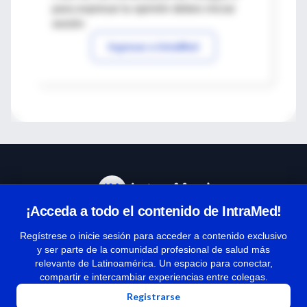
para expresar tu opinión debes iniciar
sesión
Ingresar a IntraMed
¡Acceda a todo el contenido de IntraMed!
Centro de Ayuda
Regístrese o inicie sesión para acceder a contenido exclusivo
y ser parte de la comunidad profesional de salud más
relevante de Latinoamérica. Un espacio para conectar,
Términos y condiciones
compartir e intercambiar experiencias entre colegas.
| Políticas de privacidad
Registrarse
| Todos los derechos reservados | Copyright 1997-2026