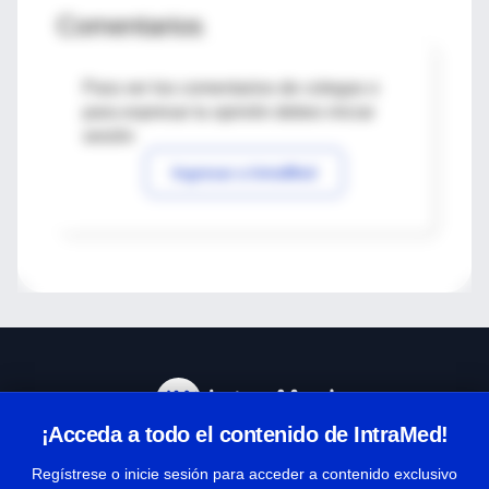
Comentarios
Para ver los comentarios de colegas o
para expresar tu opinión debes iniciar
sesión
Ingresar a IntraMed
¡Acceda a todo el contenido de IntraMed!
Centro de Ayuda
Regístrese o inicie sesión para acceder a contenido exclusivo