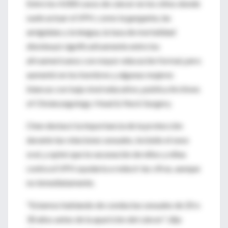
Entre los 4.000 casos de cáncer en los sitios donde
suele actuar el VPH, como la garganta, las
amígdalas y la lengua, la tasa de mortalidad
disminuyó significativamente entre los
afroamericanos con mayor educación formal, pero
aumentó en los hombres y algunas mujeres
blancas con bajo nivel educativo, publica Archives
of Otolaryngology-Head & Neck Surgery.
Chen destacó la importancia de la protección
durante las relaciones sexuales, incluido el sexo
oral, y opinó que la vacunación de niños y niñas
contra el VPH ayudaría a reducir las cifras, aunque
no inmediatamente.
"Estamos hablando de conductas sexuales de 20 o
30 años antes de la aparición del cáncer", dijo