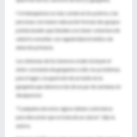
Y el tabaquismo es más común en los pobres y las
personas con menor educación formal, dos grupos
poblacionales que tienden a no tener cobertura de
salud ni consultar con regularidad al médico de
atención primaria.
Los síntomas de los tumores orales incluyen el
dolor constante de garganta u oído, los problemas
para tragar y la aparición de un bulto en la
garganta que demora más de un par de semanas en
desaparecer.
"Cualquiera de estos signos deben controlarse
para descartar que se trata de un cáncer", dijo la
autora.