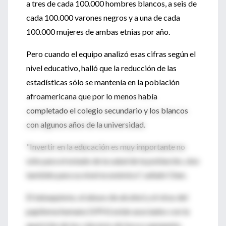
a tres de cada 100.000 hombres blancos, a seis de
cada 100.000 varones negros y a una de cada
100.000 mujeres de ambas etnias por año.
Pero cuando el equipo analizó esas cifras según el
nivel educativo, halló que la reducción de las
estadísticas sólo se mantenía en la población
afroamericana que por lo menos había
completado el colegio secundario y los blancos
con algunos años de la universidad.
"Invertir en la educación es muy importante no
sólo para el estado de la salud de la población, sino
también para su nivel económico", señaló Chen.
El tabaquismo, el abuso de alcohol y el virus del
papiloma humano (VPH) están asociados con la
aparición de los cánceres de boca y garganta.