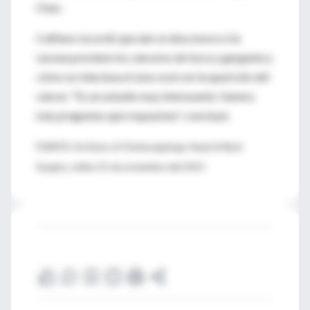
Chen.
Califano recordó que aún se desconoce si la
vacuna previene los cánceres de boca y garganta y
cómo se relaciona el sexo oral con la aparición del
cáncer. "Es un estudio muy interesante. Genera
más preguntas que respuestas", concluyó.
FUENTE: Archives of Otolaryngology-Head & Neck
Surgery, online 21 de noviembre del 2011