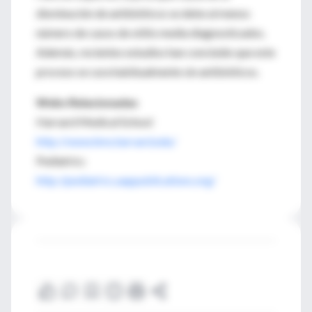
disminución de antibióticos se debe al menos
número de casos de otitis media diagnosticados.
Además, recientes estudios han concluido que este
proceso se cura habitualmente sin antibióticos.
Webs Relacionadas
Harvard Medical School
http://www.hms.harvard.edu/
Pediatrics
http://pediatrics.aappublications.org/