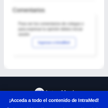
Comentarios
Para ver los comentarios de colegas o
para expresar tu opinión debes iniciar
sesión
Ingresar a IntraMed
¡Acceda a todo el contenido de IntraMed!
Centro de Ayuda