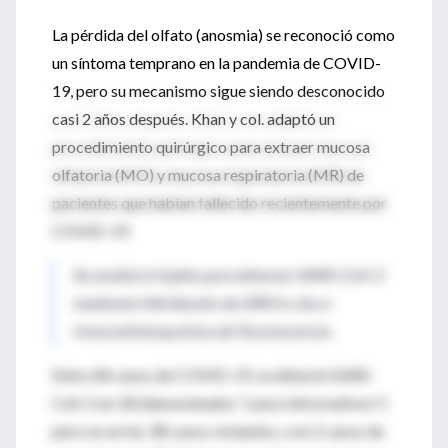
La pérdida del olfato (anosmia) se reconoció como
un síntoma temprano en la pandemia de COVID-
19, pero su mecanismo sigue siendo desconocido
casi 2 años después. Khan y col. adaptó un
procedimiento quirúrgico para extraer mucosa
olfatoria (MO) y mucosa respiratoria (MR) de
pacientes que habían fallecido recientemente por
COVID-19.
Se analizó el tejido para detectar SARS-CoV-2
mediante hibridación de ARN in situ e
inmunohistoquímica de fluorescencia.
Entre 68 casos de COVID-19, se detectó SARS-
CoV-2 en 30 (denominados "casos informativos")
pero no en los 38 casos restantes, o en 2 casos de