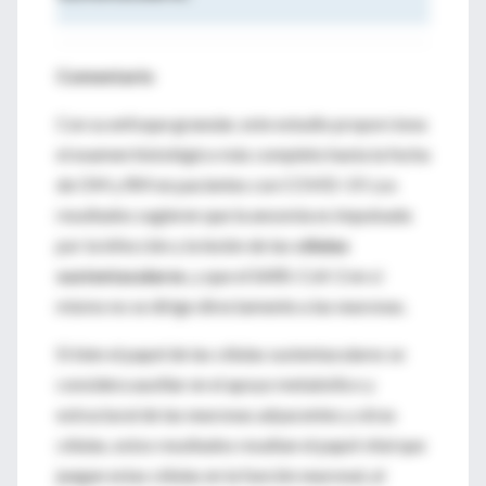
Comentario
Con su enfoque granular, este estudio proporciona
el examen histológico más completo hasta la fecha
de OM y RM en pacientes con COVID-19. Los
resultados sugieren que la anosmia es impulsada
por la infección y la lesión de las
células
sustentaculares
, y que el SARS-CoV-2 en sí
mismo no se dirige directamente a las neuronas.
Si bien el papel de las células sustentaculares se
considera auxiliar en el apoyo metabólico y
estructural de las neuronas adyacentes y otras
células, estos resultados resaltan el papel vital que
juegan estas células en la función neuronal, al