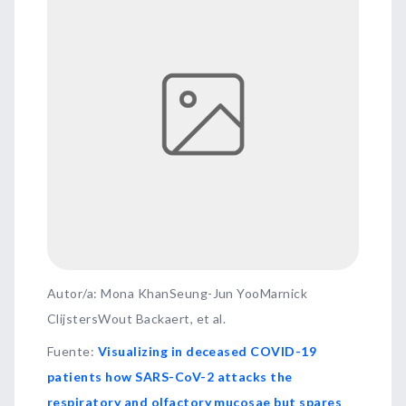
Autor/a: Mona KhanSeung-Jun YooMarnick
ClijstersWout Backaert, et al.
Fuente
:
Visualizing in deceased COVID-19
patients how SARS-CoV-2 attacks the
respiratory and olfactory mucosae but spares