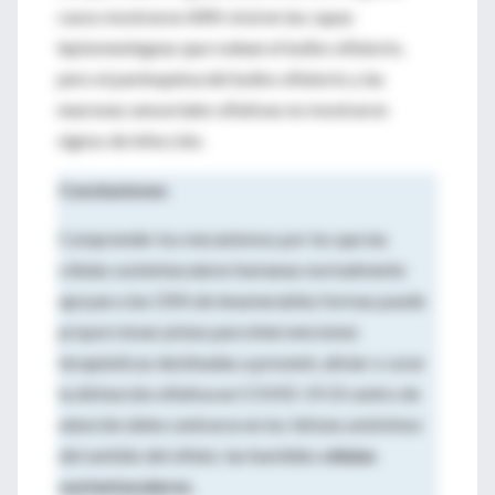
casos mostraron ARN viral en las capas
leptomeníngeas que rodean el bulbo olfatorio,
pero el parénquima del bulbo olfatorio y las
neuronas sensoriales olfativas no mostraron
signos de infección.
Conclusiones
Comprender los mecanismos por los que las
células sustentaculares humanas normalmente
apoyan a las OSN de innumerables formas puede
proporcionar pistas para intervenciones
terapéuticas destinadas a prevenir, aliviar o curar
la disfunción olfativa en COVID-19. El centro de
atención debe centrarse en los
héroes anónimos
del sentido del olfato: las humildes
células
sustentaculares
.