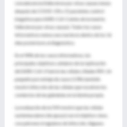
convalecencia (fallecieron por otras causas meses
después de COVID-19) o 15 pacientes control
(negativo para SARS-CoV-2 antes de la muerte;
fallecieron por otras causas). Todos los casos
informativos menos uno murieron dentro de los 16
días posteriores al diagnóstico.
En el 90% de los casos informativos, los
principales objetivos celulares de la replicación
del SARS-CoV-2 fueron las células ciliadas RM. Un
pequeño porcentaje de casos (13%) también
mostró infección de las células que recubren los
conductos de las glándulas en la lámina propia.
La evaluación de la OM mostró que las células
sustentaculares (de apoyo) son el objetivo clave,
con patrones irregulares de infección. Algunos