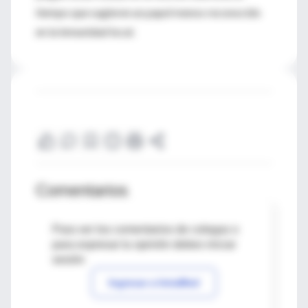
tiempo que sugieren un papel menos reconocido
en la inmunidad local.
Comentarios
Para ver los comentarios de colegas o
para expresar tu opinión debes iniciar
sesión
Ingresar a IntraMed