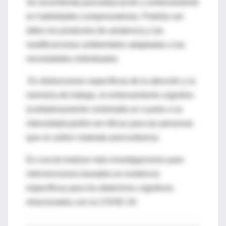
Se recomienda psicoeducación y entrenamiento
en habilidades compensatorias. Podrían ser
útiles los productos de asistencia y las
modificaciones ambientales adaptadas a las
necesidades individuales.
En disfunciones específicas de la atención y la
memoria de trabajo, el entrenamiento cognitivo
(cuidadosamente controlado en cuanto a su
intensidad) podría ser eficaz para las personas
que no sufren malestar post-esfuerzo.
Es crucial realizar más investigaciones para
intervenciones basadas en evidencia
específicas para los deterioros cognitivos
relacionados con la COVID-19.