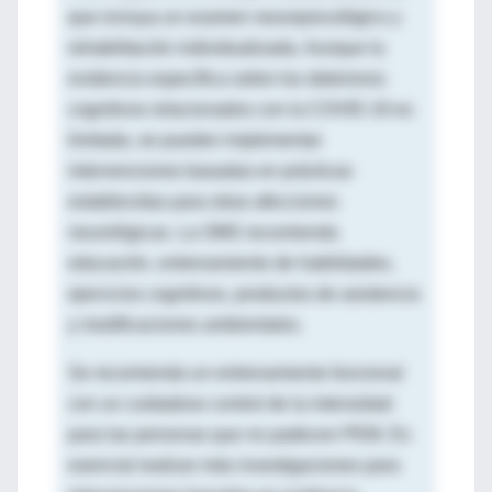
que incluya un examen neuropsicológico y
rehabilitación individualizada. Aunque la
evidencia específica sobre los deterioros
cognitivos relacionados con la COVID-19 es
limitada, se pueden implementar
intervenciones basadas en prácticas
establecidas para otras afecciones
neurológicas. La OMS recomienda
educación, entrenamiento de habilidades,
ejercicios cognitivos, productos de asistencia
y modificaciones ambientales.
Se recomienda un entrenamiento funcional
con un cuidadoso control de la intensidad
para las personas que no padecen PEM. Es
esencial realizar más investigaciones para