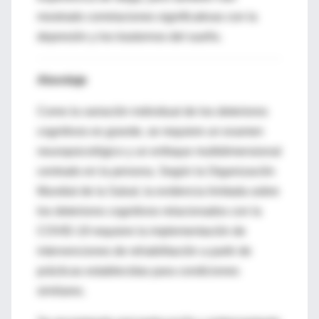
mostrado correlaciones significativas con la
depresión y los trastornos del sueño.
Abordaje
Como la variación individual de los deterioros
cognitivos es grande, se requiere un examen
neuropsicológico y un enfoque multidimensional
centrado en la persona. Según la Organización
Mundial de la Salud, la evidencia limitada sobre
los deterioros cognitivos relacionados con la
COVID-19 requiere la implementación de
intervenciones de rehabilitación a partir de
prácticas establecidas para condiciones
similares.