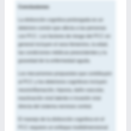
Conclusiones
La disfunción cognitiva prolongada es un
deterioro común que afecta a las personas
con PCC. Los factores de riesgo del PCC en
general incluyen el sexo femenino, la edad,
las condiciones médicas preexistentes y la
gravedad de la enfermedad aguda.
Los mecanismos propuestos que contribuyen
al PCC y los deterioros cognitivos incluyen
neuroinflamación, hipoxia, daño vascular,
reactivación viral latente e invasión viral
directa del sistema nervioso central.
El manejo de la disfunción cognitiva en el
PCC requiere un enfoque multidimensional