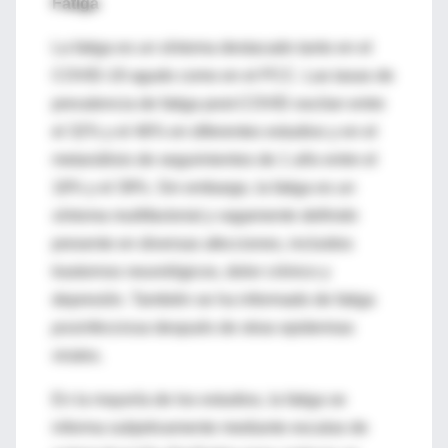
Fatiga
La fatiga es un síntoma destacado tanto en el
COVID-19 agudo como en el PCC. Las tasas de
prevalencia de fatiga post-COVID oscilan entre
el 32% y el 46% en diferentes estudios y en el
metanálisis de seguimientos de 1 año entre el
18% y el 39%. Sin embargo, la fatiga es un
síntoma multifactorial y vagamente definido
presente en diversas afecciones, incluidos
trastornos neurológicos, dolor crónico y
depresión. También se ha informado de fatiga
posinfecciosa
después de otras epidemias
virales.
En la mayoría de los estudios, la fatiga se
informa subjetivamente mediante escalas de