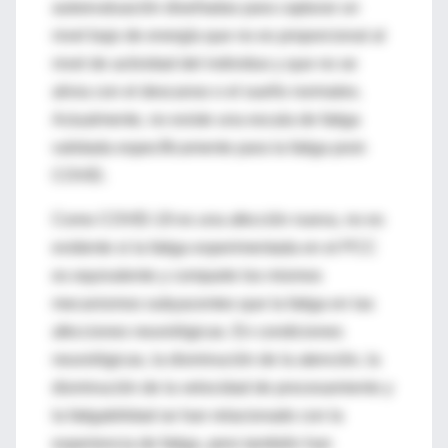
autoevaluación diseñadas para capturar un
nivel bajo de energía que no es proporcional al
nivel de actividad del individuo y que no se
alivia con el descanso o el sueño normales.
Actualmente, no existe una escala de fatiga
validada específicamente para la fatiga post-
COVID.
Como COVID-19 es una afección nueva, no es
evidente si la fatiga experimentada en el PCC
es equivalente y comparte los mismos
mecanismos subyacentes que la fatiga en las
afecciones neurológicas. En condiciones
neurológicas, la disminución de la atención, la
disminución de la velocidad de procesamiento y
la fatigabilidad se han relacionado con la
experiencia de fatiga, pero también han