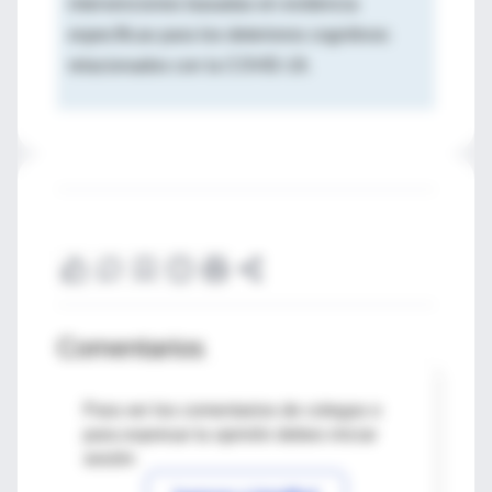
intervenciones basadas en evidencia
específicas para los deterioros cognitivos
relacionados con la COVID-19.
Comentarios
Para ver los comentarios de colegas o
para expresar tu opinión debes iniciar
sesión