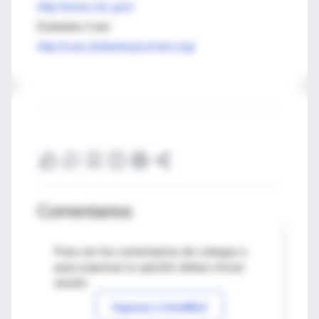
http://www.cdc.gov/
Diabetes Care
http://care.diabetesjournals.org/
Comentarios
Para ver los comentarios de colegas o
para expresar tu opinión debes iniciar
sesión
Ingresar a IntraMed