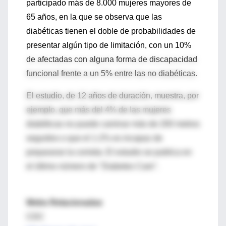
participado más de 8.000 mujeres mayores de
65 años, en la que se observa que las
diabéticas tienen el doble de probabilidades de
presentar algún tipo de limitación, con un 10%
de afectadas con alguna forma de discapacidad
funcional frente a un 5% entre las no diabéticas.
El estudio, de 12 años de duración, muestra, por
ejemplo, que más del 4% de las mujeres
diabéticas no puede caminar más de 200 metros
seguidos o que el 1-2% es incapaz de
prepararse la comida. El estudio se publica en
el último número de "Diabetes Care".
Webs Relacionadas
CDC