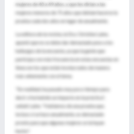
mujeres de 40 a 49 años, y que les dirían a las
mujeres menores de 75 años que debían hacerse la
prueba cada dos años en lugar de anualmente.
La editora de la revista, la Dra. Christine Laine,
apuntó que no se debe dar demasiado peso a los
hallazgos de la encuesta, ya que la gente que
participa con más frecuencia en estas encuestas en
línea son los que están involucrados de manera
más vehemente con el tema.
"En realidad, ha pasado muy poco tiempo para
decir si ha habido un impacto en la práctica",
señaló Laine. "Hablamos de una prueba que,
incluso si se hace anualmente, es demasiado
pronto para que algunas mujeres se la hayan
hecho".