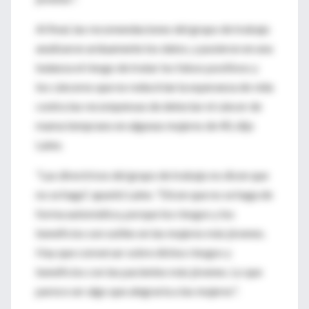
Al final, las recomendaciones del grupo de trabajo
analizaron arduamente los datos, y pusieron en una
balanza el riesgo de tratar los falsos positivos y
los cánceres que no reducirían la esperanza de vida
contra las recompensas de detectar el cáncer de
mama temprano en algunas mujeres de 40, dijo
Laine.
"Las directrices del grupo de trabajo no dicen que
no se haga", apuntó Laine. "Dicen que no se haga de
forma automática, porque los riesgos y los
beneficios son sutiles en las mujeres más jóvenes.
Hay que conversar sobre dichos riesgos y
beneficios con las pacientes más jóvenes. Lo que
parece ser algo que alegraría a las mujeres".