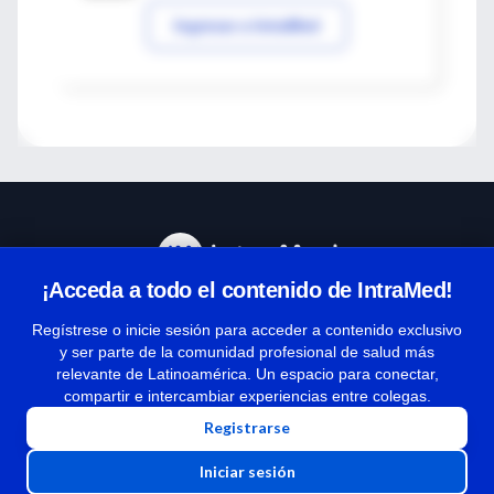
Ingresar a IntraMed
¡Acceda a todo el contenido de IntraMed!
Centro de Ayuda
Regístrese o inicie sesión para acceder a contenido exclusivo
y ser parte de la comunidad profesional de salud más
relevante de Latinoamérica. Un espacio para conectar,
Términos y condiciones
compartir e intercambiar experiencias entre colegas.
| Políticas de privacidad
Registrarse
| Todos los derechos reservados | Copyright 1997-2026
Iniciar sesión