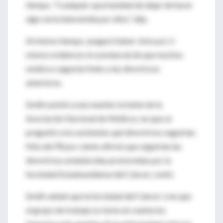
tiempo. "Cualquier oportunidad de dejar de hacer
algo sería bienvenida por ellos", dijo.
Al mismo tiempo, aseguró haber visto por sí
mismo evidencia circunstancial de que muchos
médicos seguirán fieles a las directrices
anteriores.
Smith asistió a una reunión reciente de la
Asociación Nacional de Médicos, en que se
preguntó a los asistentes qué directrices seguirían.
Más del 90 por ciento afirmó que seguirían las
directrices establecidas promovidas por la
Sociedad Estadounidense del Cáncer, contó.
Smith señaló que la Sociedad del Cáncer cree que
el grupo de trabajo no tomó en cuenta los