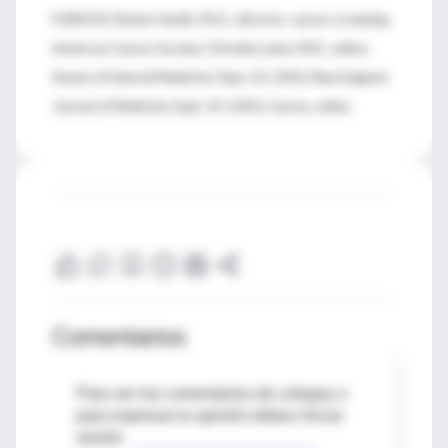
FUENTES: Robert Smith, Ph.D., director, cancer screening,
American Cancer Society; Christine Laine, M.D., editor,
Annals of Internal Medicine; Sept. 23, 2010, New England
Journal of Medicine; Sept. 29, 2010, Cancer, online.
Comentarios
Para ver los comentarios de colegas o
para expresar tu opinión debes iniciar
sesión