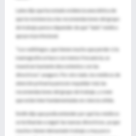
Laine dijo que ha notado evidencia anecdótica de
que la resistencia a las recomendaciones del grupo
de trabajo parece depender de qué "lado" médico
apoye el profesional.
"Los radiólogos, que tienen mucho que perder si la
mamografía se hace con menos frecuencia, se
muestran bastante descontentos con las
directrices", aseguró. Por otro lado, los médicos de
atención primaria parecen respaldar más las
recomendaciones del grupo de trabajo, y creen
que están bien fundamentadas en ciencia sólida.
Smith dijo que podía entender por qué los médicos
se inclinarían a seguir las nuevas directrices, ya que
muchos tienen demasiado trabajo y muy poco