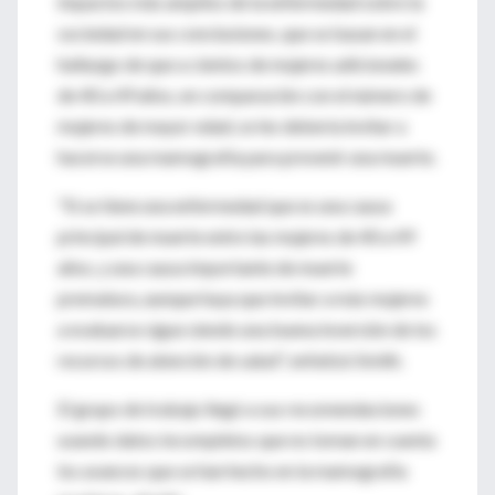
impactos más amplios de la enfermedad sobre la
sociedad en sus conclusiones, que se basan en el
hallazgo de que a cientos de mujeres adicionales
de 40 a 49 años, en comparación con el número de
mujeres de mayor edad, se les debería invitar a
hacerse una mamografía para prevenir una muerte.
"Si se tiene una enfermedad que es una causa
principal de muerte entre las mujeres de 40 a 49
años, y una causa importante de muerte
prematura, aunque haya que invitar a más mujeres
a evaluarse sigue siendo una buena inversión de los
recursos de atención de salud", enfatizó Smith.
El grupo de trabajo llegó a sus recomendaciones
usando datos incompletos que no toman en cuenta
los avances que se han hecho en la mamografía