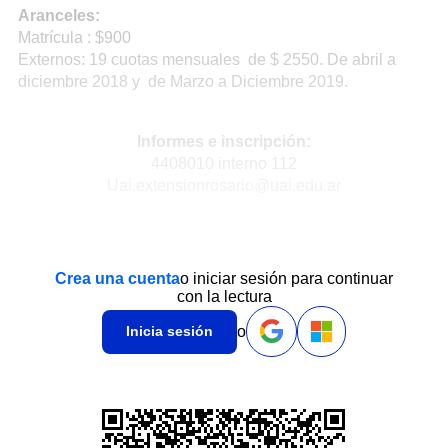
Aranceles:
Matrícula : $900
Externos: 19 cuotas mensuales de $ 2550. De abril a
diciembre 2018 y de Marzo a Diciembre 2019.
Informes e inscripción:
4408010 interno 112
Uai.extensionrosario@uai.edu.ar
Crea una cuenta
o iniciar sesión para continuar
con la lectura
o
Inicia sesión