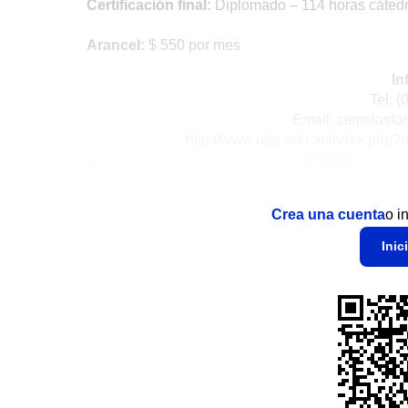
Certificación final:
Diplomado – 114 horas cáted
Arancel:
$ 550 por mes
In
Tel: 
Email: cienciasf
http://www.ude.edu.ar/index.php
Crea una cuenta
o i
Inic