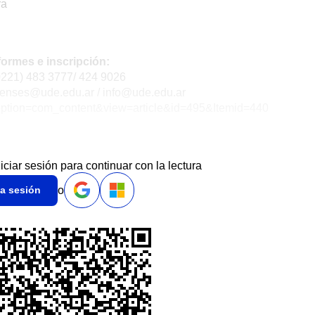
ra
formes e inscripción:
(0221) 483 3777/ 424 9026
orenses@ude.edu.ar / info@ude.edu.ar
?option=com_content&view=article&id=495&Itemid=440
niciar sesión para continuar con la lectura
o
ia sesión