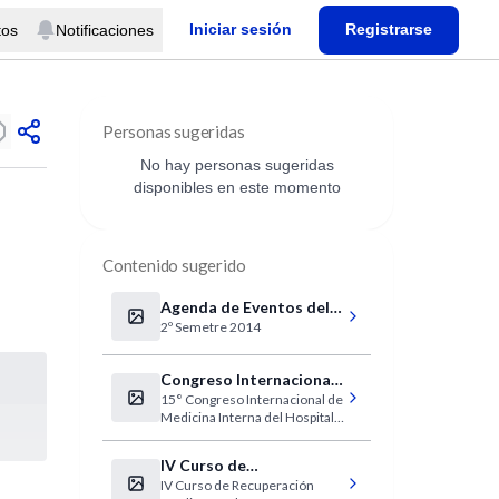
Iniciar sesión
Registrarse
tos
Notificaciones
Personas sugeridas
No hay personas sugeridas
disponibles en este momento
Contenido sugerido
Agenda de Eventos del
2º Semetre 2014
Htal. Italiano
Congreso Internacional
15° Congreso Internacional de
de Medicina Interna del
Medicina Interna del Hospital
Hospital de Clínicas
de Clínicas
IV Curso de
IV Curso de Recuperación
Recuperación