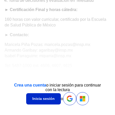
Toma de decisiones y evaluación en Telesalud
► Certificación Final y horas cátedra:
160 horas con valor curricular, certificado por la Escuela
de Salud Pública de México
► Contacto:
Maricela Piña Pozas: maricela.pozas@insp.mx
Armando Garibay: agaribay@insp.mx
Isabel Parraguirre: miparra@insp.mx
Tel: 5487-1000 ext. 4606, 4607, 4625
Crea una cuenta
o iniciar sesión para continuar
con la lectura
o
Inicia sesión