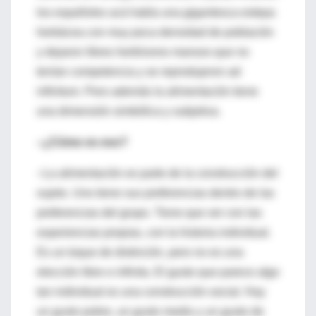
los españoles acá había una gigantesca estepa
herbácea con muy poca densidad de población
y dejaron libres herbívoros mansos que no
tenían competencia y se reprodujeron ad
infinitum. Pero además la alimentación tiene
una dimensión simbólica y subjetiva.
–¿Cómo es eso?
–La alimentación es parte de la construcción del
sujeto. Uno tiene sus preferencias dentro de las
preferencias del grupo. Tiene que ver con las
experiencias propias, con la historia individual.
Es un toque de distinción, pero no es una
elección libre e infinita. El gusto que parece algo
tan individual es una construcción social. Hay
un gusto pobre, un gusto medio y un gusto de