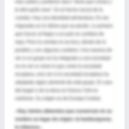
más sutiles y prefieren decir “dime qué comes y
te diré quién eres”. Es el hecho social de la
comida. Hay una identidad alimentaria. En los
migrantes es lo último que se pierde. Lo primero
que hacen al llegar a un país es cambiar de
ropa. Pero la comida no se toca, dentro de lo
posible y con algunos cambios. Una manera de
ver si un grupo se ha integrado a una sociedad
no es ver si come lo que come la sociedad
receptora, sino ver si la sociedad receptora ha
adoptado algún alimento de este grupo. El caso
del bagel o de la dona en Nueva York es
clarísimo. Su origen es de Europa Central.
–Hay ciertos alimentos que conservan en su
nombre su lugar de origen: la hamburguesa,
la milanesa...