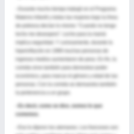
–Durante mucho tiempo trabajé en el Programa
Materno Infantil y todas las mujeres bajo la línea
de pobreza decían lo mismo: “Cuando no tengo
leche me desespero”. Leche para la mamá
implica seguridad. Y curiosamente, durante la
hiperinflación en 1989 muchas personas de
ingresos medios aumentaron de peso. En fin, la
comida sirve también para demostrar poder
económico, para marcar el género y edad de las
personas. Con la comida se demuestra también
la pertenencia a un grupo.
–Es decir, como se dice, somos lo que
comemos.
–Eso lo dijeron los alemanes. Los franceses son