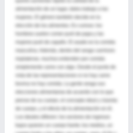
querés aumentar rápido la calidad de la
alimentación de un lugar, dales trabajo a las
mujeres. El género también decide en la
elección de los alimentos. Es curioso: los
hombres suelen comer puré de papa y las
mujeres puré de zapallo. El asado es la comida
masculina. Además, dentro del sesgo carnívoro
rioplatense, muchos entienden por comida
simplemente carne con algo. Desde el punto de
vista de las representaciones si no hay carne
bovina no hay comida. La gente sesga sus
elecciones alimentarias de acuerdo con lo que
piense de su cuerpo, el concepto ideal y clasista
de cuerpo, y el efecto de la alimentación en él.
Los ideales difieren: los sectores de ingresos
bajos quieren un cuerpo fuerte; los medios, un