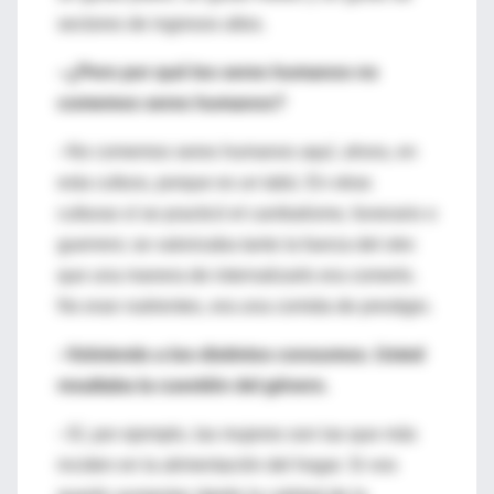
sectores de ingresos altos.
–¿Pero por qué los seres humanos no
comemos seres humanos?
–No comemos seres humanos aquí, ahora, en
esta cultura, porque es un tabú. En otras
culturas sí se practicó el canibalismo, funerario o
guerrero; se valorizaba tanto la fuerza del otro
que una manera de internalizarlo era comerlo.
No eran nutrientes, era una comida de prestigio.
–Volviendo a los distintos consumos. Usted
resaltaba la cuestión del género.
–Sí, por ejemplo, las mujeres son las que más
inciden en la alimentación del hogar. Si vos