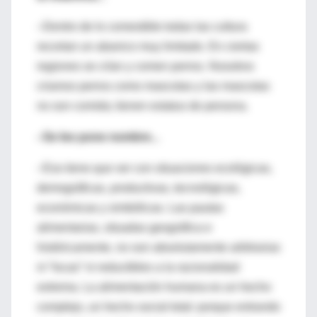
–Dentro de lo comestible todas las cultura
recortan un abanico muy limitado. En ciertas
regiones se crían y comen perros. Nosotros
criamos perros como mascotas y las mascotas
no son comida; tienen estatus de persona.
–Se les pone nombre...
–Eso tiene que ver con situaciones ecológicas,
demográficas, productivas, tecnológicas,
económicas y simbólicas. Las pautas
alimentarias, situadas geográfica e
históricamente, no son absolutamente arbitrarias
ni “locas” ni reductibles a la racionalidad
extrema. La alimentación humana es un hecho
complejo, un hecho social total: porque entrando