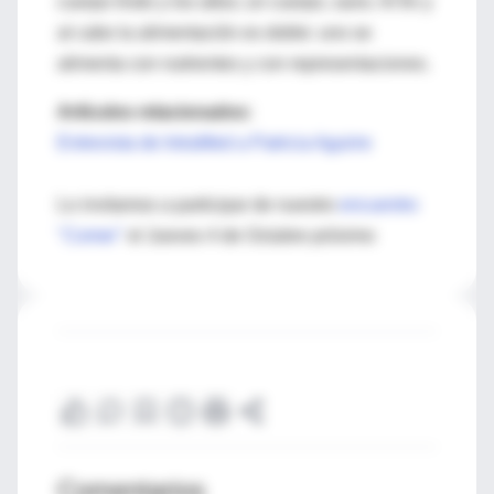
cuerpo lindo y los altos; un cuerpo, sano. Al fin y
al cabo la alimentación es doble: uno se
alimenta con nutrientes y con representaciones.
Artículos relacionados:
Entrevista de IntraMed a Patricia Aguirre
Lo invitamos a participar de nuestro
encuentro
"Comer"
el Jueves 4 de Octubre próximo
Comentarios