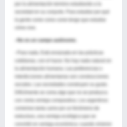
por la alimentación termino estudiando a la
sociedad en su conjunto. Para estudiar por qué
la gente come como come tengo que estudiar
cómo vive.
–No es un campo autónomo.
–Para nada. Está enraizada en las prácticas
cotidianas, con el hacer. No hay nada natural en
la alimentación humana. Las preferencias o
interdicciones alimentarias son construcciones
sociales. Las sociedades construyen su gusto.
Difícilmente se coma algo que no se produzca
con cierta ventaja comparativa. Los argentinos
comemos tanta carne por un fenómeno de
estructura, una ventaja ecológica que se
convirtió en ventaja económica: cuando vinieron