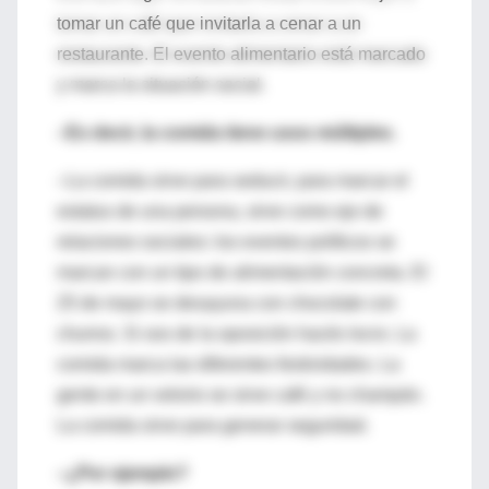
tomar un café que invitarla a cenar a un
restaurante. El evento alimentario está marcado
y marca la situación social.
–Es decir, la comida tiene usos múltiples.
–La comida sirve para seducir, para marcar el
estatus de una persona, sirve como eje de
relaciones sociales: los eventos políticos se
marcan con un tipo de alimentación concreta. El
25 de mayo se desayuna con chocolate con
churros. Si sos de la oposición hacés locro. La
comida marca las diferentes festividades. La
gente en un velorio se sirve café y no champán.
La comida sirve para generar seguridad.
–¿Por ejemplo?