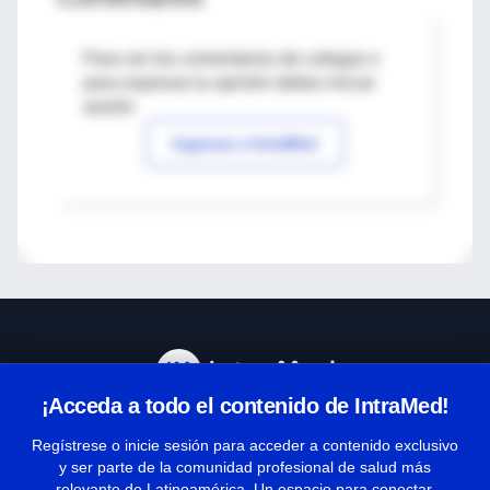
Para ver los comentarios de colegas o
para expresar tu opinión debes iniciar
sesión
Ingresar a IntraMed
¡Acceda a todo el contenido de IntraMed!
Centro de Ayuda
Regístrese o inicie sesión para acceder a contenido exclusivo
y ser parte de la comunidad profesional de salud más
relevante de Latinoamérica. Un espacio para conectar,