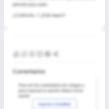
piénselo para usted.
¿Confesaría...? ¿Está seguro?
Comentarios
Para ver los comentarios de colegas o
para expresar tu opinión debes iniciar
sesión
Ingresar a IntraMed