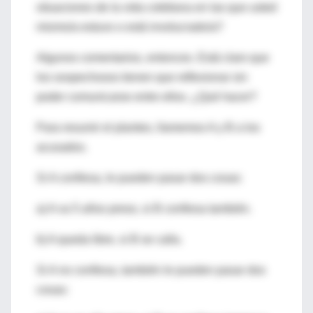
situaciones de la vida cotidiana en las que usted
mismo/a estuvo o está involucrado/a?
Algunos comentarios, entonces. Está claro que
los sospechosos tienen que reflexionar sin
poder comunicarse entre ellos. ¿Qué hacer?
Para resumir el planteo, llamemos A y B a los
acusados.
Si A confiesa, le pueden pasar dos cosas:
a) A va 5 años preso, si B confiesa también.
b) A queda libre, si B se calla.
Si A no confiesa, también le pueden pasar dos
cosas: