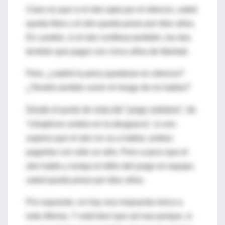
Claro es que si el otro opta por el silencio, usted
queda libre y el otro queda preso por diez años.
En cambio, si el otro confiesa también, los dos
tendrán que pagar con cinco años de libertad.
Pero, ¿valdrá la pena quedarse en silencio?
¿Tendrá sentido correr el riesgo de no hablar?
Desde el punto de vista del “juego solidario”, de
“cómplices unidos en la desgracia”, si uno
supiera que el otro no va a hablar, ambos
pagarían con sólo un año. Pero a poco que el
otro hable y rompa el idilio del juego en equipo,
usted queda preso por diez años.
Por supuesto, no hay una respuesta única a
este dilema. Y está bien que así sea porque, si