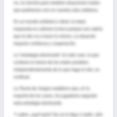
no, no serviría para modelar situaciones reales
que podríamos vivir en nuestra vida cotidiana.
En un mundo solidario e ideal, la mejor
respuesta es callarse la boca porque uno sabría
que el otro va a hacer lo mismo. La situación
requiere confianza y cooperación.
La “estrategia dominante” en este caso, la que
contiene el menor de los males posibles,
independientemente de lo que haga el otro, es
confesar.
La Teoría de Juegos establece que, en la
mayoría de los casos, los jugadores seguirán
esta estrategia dominante.
Y usted, ¿qué haría? No se lo diga a nadie, sólo