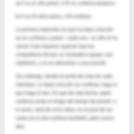
a) A va un año preso, si B no confiesa tampoco.
b) A va 10 años preso, si B confiesa.
La primera impresión es que la mejor solución
es no confesar y pasar –cada uno– un año en la
cárcel. Esto requiere suponer que los
compañeros forman un verdadero equipo, son
solidarios, y no se atreverían a una traición.
Sin embargo, desde el punto de vista de cada
individuo, la mejor solución es confesar, haga lo
que haga el otro. Es que de esta forma, quien
confiesa acota el riesgo del tiempo de prisión: a
lo sumo, será de cinco años, en el peor de los
casos (si el otro confiesa también), pero nunca
diez.