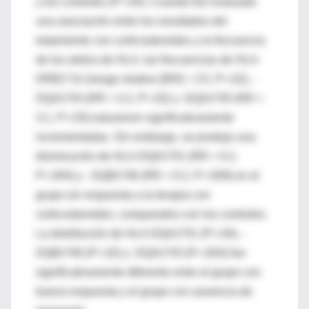
y los controles (P<.05). Cuando fue evaluada
una asociación entre los resultados del
tratamiento con corticosteroides y la frecuencia
de los alelos de HLA, las frecuencias de HLA-
DRB1*14 (riesgo relativo [RR] = 3.5, P<.02), -
DQA1*03 (RR = 4.2, P<.02) y -DQA1*05 (RR =
3.1, P<.03) estuvieron significativamente
incrementadas. Sin embargo, se produjo una
disminución de HLA-DQA1*01 (RR = 0.2,
P<.004) y -DQB1*06 (RR = 0.2, P<.009) en el
grupo sin respuesta a la terapia con
corticosteroides, comparados con los controles.
La distribución de HLA-DQA1*01 (P<.04), -
DQB1*06 (P<.02) y -DQA1*03 (P<.003) fue
significativamente diferente entre el grupo con
buena respuesta y el grupo con ausencia de