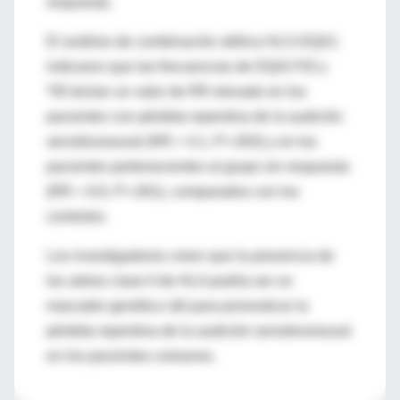
respuesta.
El análisis de combinación alélica HLS-DQA1
indicaron que las frecuencias de DQA1*03 y
*05 tenían un valor de RR elevado en los
pacientes con pérdida repentina de la audición
sensitivoneural (RR = 4.1, P<.003) y en los
pacientes pertenecientes al grupo sin respuesta
(RR = 8.9, P<.001), comparados con los
controles.
Los investigadores creen que la presencia de
los alelos clase II de HLA podría ser un
marcador genético útil para pronosticar la
pérdida repentina de la audición sensitivoneural
en los pacientes coreanos.