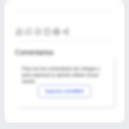
Comentarios
Para ver los comentarios de colegas o
para expresar tu opinión debes iniciar
sesión
Ingresar a IntraMed