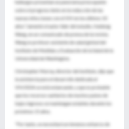
hallazgos presentan un panorama preocupante
sobre el progreso lento en la reducción de las
nuevas infecciones con el VIH en los últimos 10
años", lamentó el autor líder del estudio, Haidong
Wang, en un comunicado de prensa de la revista.
Wang es profesor asistente de salud global del
Instituto de Medidas y Evaluación de la Salud de la
Universidad de Washington.
Christopher Murray, director del instituto, dijo que
la asistencia para el desarrollo dedicada al
VIH/SIDA se está estancando, y que es probable
que los recursos sanitarios de muchos países de
bajos ingresos se mantengan estables durante los
próximos 15 años.
"Por tanto, se necesitará un inmenso esfuerzo de