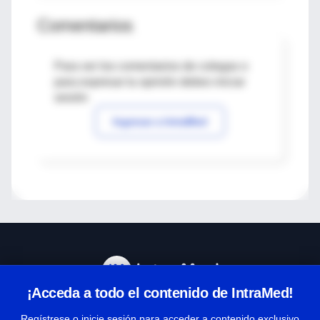
Comentarios
Para ver los comentarios de colegas o
para expresar tu opinión debes iniciar
sesión
Ingresar a IntraMed
¡Acceda a todo el contenido de IntraMed!
Centro de Ayuda
Regístrese o inicie sesión para acceder a contenido exclusivo