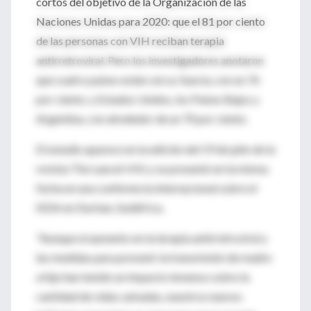
cortos del objetivo de la Organización de las
Naciones Unidas para 2020: que el 81 por ciento
de las personas con VIH reciban terapia
antirretroviral. Pero los investigadores anotaron
que cuatro países están cerca: Suecia, con un 76
por ciento; y Estados Unidos, los Países Bajos y
Argentina, con alrededor de un 70 por ciento.
El estudio aparece en la edición del 19 de julio de la
revista The Lancet HIV, y se presentó en la misma
fecha en una conferencia internacional sobre el
SIDA en Durban, Sudáfrica.
"Aunque el aumento en la terapia antirretroviral y
las medidas para prevenir la transmisión de madre
a hijo han tenido un impacto inmenso sobre la
cantidad de vidas salvadas, nuestros nuevos