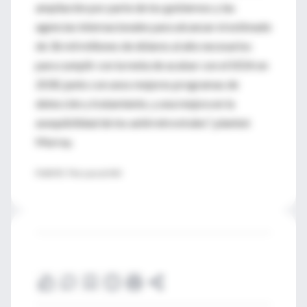
ampliación por parte de los gobiernos y las
agencias internacionales para alcanzar el estimado
de 36 mil millones de dólares al año necesarios
para cumplir con la meta de acabar con el SIDA en
2030, junto con unos mejores programas de
detección y tratamiento, y una mejora en la
asequibilidad de los antirretrovirales", planteó
Murray.
FUENTE: The Lancet HIV