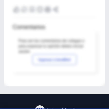
Comentarios
Para ver los comentarios de colegas o
para expresar tu opinión debes iniciar
sesión
Ingresar a IntraMed