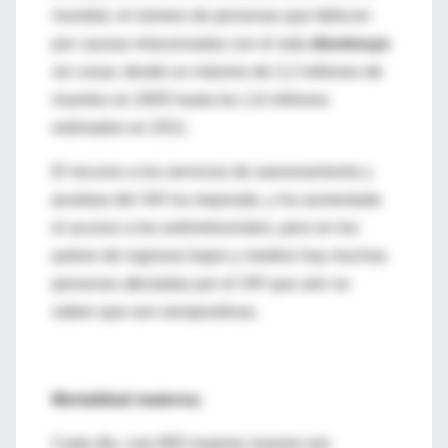
mundial, el número de personas que fallecen
por causas relacionadas con el sida
disminuye
sin cesar, desde un máximo de 2,2 millones de
muertes en 2005 hasta los 1,6 millones
estimados en 2011.
El recurso a los servicios de asesoramiento y
pruebas del VIH ha mejorado, y ha aumentado
el acceso a los antirretrovirales, pero en los
países de ingresos bajos y medios hay muchas
personas afectadas por el VIH que aún no
saben que son seropositivas.
Mortalidad materna:
Cada día, casi 800 mujeres mueren por