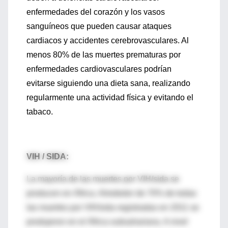
enfermedades del corazón y los vasos
sanguíneos que pueden causar ataques
cardiacos y accidentes cerebrovasculares. Al
menos 80% de las muertes prematuras por
enfermedades cardiovasculares podrían
evitarse siguiendo una dieta sana, realizando
regularmente una actividad física y evitando el
tabaco.
VIH / SIDA:
La mayoría de las muertes por VIH/sida se
producen en África. Alrededor de 70% de todas
las muertes por VIH/sida registradas en 2011 se
produjeron en el África subsahariana. A nivel