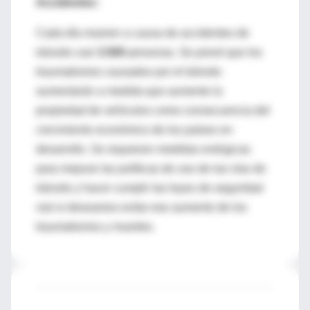
Accidentes:
Cada día mueren a causa de accidentes de
tránsito casi
3.500
personas. Se prevé que los
traumatismos causados por el tránsito
aumentarán a medida que aumente la
propiedad de vehículos como consecuencia del
crecimiento económico de los países en
desarrollo. Se requieren medidas enérgicas
para mejorar las políticas de uso de las vías de
tránsito y hacer cumplir las leyes de seguridad
vial si deseamos evitar ese aumento de los
traumatismos y muertes.