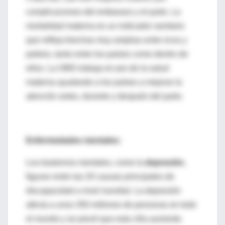
complicaciones del embarazo y el parto. La
mortalidad materna es un indicador sanitario
que refleja brechas muy amplias entre ricos y
pobres, tanto entre los países como dentro de
ellos. La OMS trabaja en pro de la salud
materna ayudando a los países a mejorar la
atención antes, durante y después del parto.
Enfermedades mentales:
Los trastornos mentales, como la
depresión
,
figuran entre las 20 causas principales de
discapacidad a nivel mundial. La depresión
afecta a unos 350 millones de personas en todo
el mundo y se prevé que esta cifra aumente.