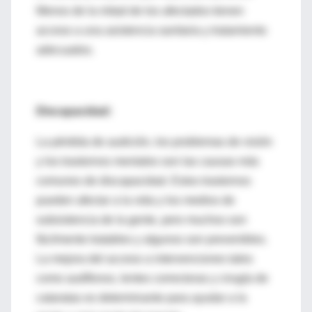
Menos de la mitad de los afectados tienen
acceso a una asistencia sanitaria y tratamiento
adecuados.
Discapacidad:
La pérdida de audición, los problemas de visión
y los trastornos mentales son las causas más
comunes de discapacidad. Estos trastornos
pueden afectar a la vida y los medios de
subsistencia de la gente, pero muchos son
fácilmente tratables y algunos son prevenibles.
La mejora del acceso a intervenciones tales
como audífonos, lentes correctoras y cirugía de
cataratas es determinante para ayudar a la