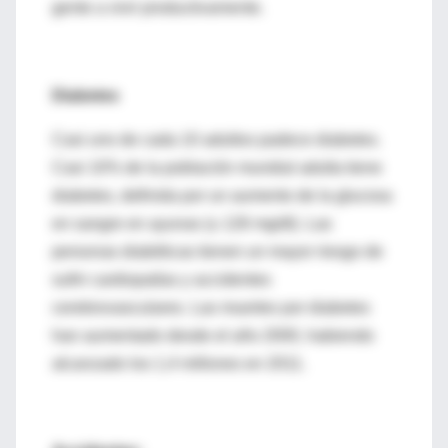
gente a vivir productivamente.
Diabetes
Casi uno de cada 10 adultos padece diabetes.
Casi 10% de la población mundial adulta tiene
diabetes, definida por un aumento de la glucosa
en sangre en ayunas (≥ 126 mg/dl). Las
personas diabéticas tienen un mayor riesgo de
sufrir cardiopatías y accidentes
cerebrovasculares. Las muertes por diabetes
han aumentado desde el año 2000, habiendo
alcanzado los 1,4 millones en 2011.