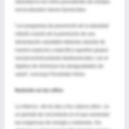
obesidad en los niños procedentes de estratos
socioculturales menos favorecidos.
“Los programas de prevención de la obesidad
infantil a través de la promoción de una
alimentación saludable deberían abordar de
manera especial y específica aquellos grupos
socioeconómicamente desfavorecidos, con el
objetivo de minimizar las desigualdades de
salud”, concluye Fernández Alvira.
Nutrición en los niños
La infancia –de los dos a los catorce años– es
un periodo de crecimiento en el que aumentan
las exigencias de energía y nutrientes. Sin