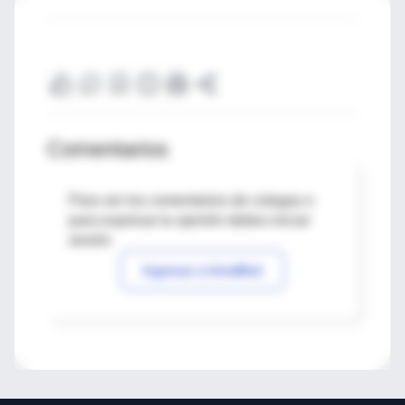
Comentarios
Para ver los comentarios de colegas o
para expresar tu opinión debes iniciar
sesión
Ingresar a IntraMed