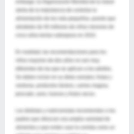
embargo, la Organización Mundial de la Salud
alerta de la importancia de controlar la
alimentación de los más pequeños, puesto que
alrededor de 40 millones de niños menores de
cinco años tenían sobrepeso en 2010.
En realidad, las recomendaciones para los
niños mayores de dos años no son muy
diferentes de las que se aplican a los adultos.
Se deben incluir en su dieta cereales, frutas y
verduras, productos lácteos, carnes magras,
pescado, aves, huevos y frutos secos.
Los dietistas y nutricionistas recomiendan a los
padres que ofrezcan una amplia variedad de
alimentos y que eviten usar la comida como un