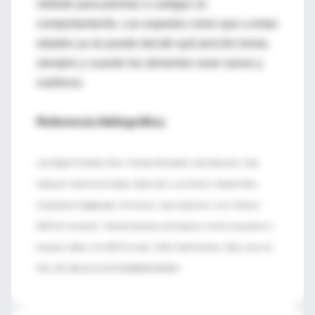
método para premiar o castigar un
comportamiento. Los expertos creen que a estas
edades ya se puede decidir qué porción tomar,
siempre y cuando los alimentos sean sanos y
nutritivos.
Referencia bibliográfica:
Juan Miguel Fernández-Alvira, Theodora Mouratidou, Karin Bammann, Antje
Hebestreit, Gianvincenzo Barba, Sabina Sieri, Lucia Reisch, Gabriele Eiben,
Charalampos Hadjigeorgiou, Eva Kovacs, Inge Huybrechts y Luis A Moreno.
IDEFICS Consortium. “Parental education and frequency of food consumption in
European children: the IDEFICS study”. Public Health Nutrition: 16(3), marzo de
2013: 487–498 doi:10.1017/S136898001200290X.