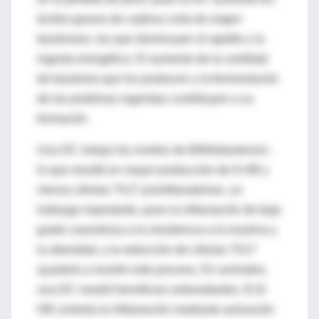
ácidos grasos de cadena corta de origen
bacteriano, los que disminuyen el apetito y la
ingesta energética. El aumento de la cantidad
de bacterias que los producen y la fermentación
de las proteínas ingeridas contribuyen a su
formación.
Una DC redujo los niveles de
Bifidobacterium
,
lo que resultó en mayor producción de ß-HB y
menos células Th17 proinflamatorias, un
hallazgo importante, pues la inflamación de bajo
grado caracteriza a la resistencia a la insulina y
la obesidad, y la reducción de células Th17
ayudaría a revertir este proceso. En animales,
una DC mostró beneficios antioxidantes. El β-
HB controla la inflamación mediante activación