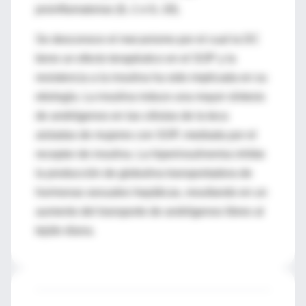
proinflamatorias (IL-1 e IL-18).
Se desconoce el mecanismo por el cual la DC
tiene un efecto terapéutico en el SOP y la
resistencia a la insulina ha sido implicada en su
etiología. La insulina induce una mayor síntesis
de andrógenos en las células de la teca
aisladas de mujeres con SOP, mediada por el
receptor de insulina. La hiperinsulinemia inhibe
la producción de globulina transportadora de
hormonas sexuales hepáticas, resultando en un
aumento del transporte de andrógenos libres al
tejido diana.