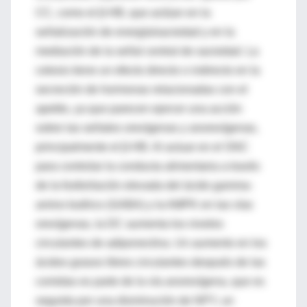
CC, como el β-HB, que actúan en la
señalización de energía/saciedad y en la
mediación de la señal central de saciedad. La
cetosis tiene un efecto directo o indirecto en la
secreción de hormonas relacionadas con el
apetito, ya que parecen ejercer una acción
sobre las señales orexígenas y anorexígenas,
principalmente el β-HB. Al actuar en el SNC
para controlar la conducta alimentaria a través
de la fosforilación elevada del ácido gamma-
amino butírico (GABA) y la AMPK en las vías
orexígenas, la DC aumenta los niveles
circulantes de adiponectina. Un aumento en los
ácidos grasos libres circulantes después de las
comidas es parte de la vía anorexígena, que es
seguida por una disminución de NPY, un