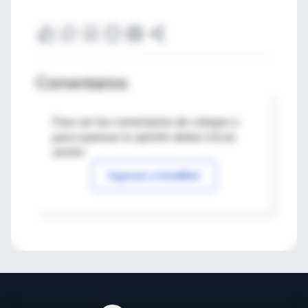
Comentarios
Para ver los comentarios de colegas o
para expresar tu opinión debes iniciar
sesión
Ingresar a IntraMed