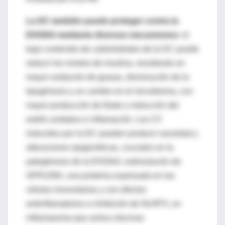
La DC también puede proteger contra la
EHGNA mediante diversos mecanismos
: el
bajo contenido de carbohidratos de la DC puede
reducir los niveles de insulina, resultando en
mayor oxidación de grasas, disminución de la
lipogénesis y un cambio en el microbioma, con
mayor producción de folato y reducción del
estrés oxidativo e inflamación. Los CC
inducidos por la DC pueden producir saciedad y
alteraciones epigenéticas, cruciales en la
patogénesis de la EHGNA; estimulación de
GPR109A, una proteína expresada en las
células inmunitarias y con efectos
antiinflamatorios e inhibición de NLRP3, un
inflamasoma que activa citocinas