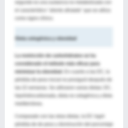
segundo es una sustancia no metabolizada con
el característico "aliento afrutado" que se utiliza
como signo clínico.
Dieta cetogénica y obesidad
La restricción de carbohidratos se ha
considerado el método más eficaz para
minimizar la obesidad.
En cuanto a las DC, la
pérdida de peso inicial no prosiguió después de
las 22 semanas. Se utilizaron varias dietas: DC,
hipohidrocarbonada, dieta no cetogénica y dieta
mediterránea.
Comparado con las otras dietas, la DC logró
pérdida de de peso y disminución del porcentaje