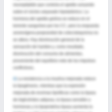
neuropéptido que controla el apetito actuando
sobre el núcleo arqueado hipotalámico. La
hormona del apetito grelina se reduce en el
torrente sanguíneo por los CC, pero la respuesta
anorexígena posprandial de colecistoquinina no
se altera. Hay disminución general de la
sensación de hambre y, como resultado,
disminución del consumo de alimentos,
proveniente del equilibrio neto de los impulsos
conflictivos;.
2)
L
a resistencia a la insulina mejorada reduce
la lipogénesis, mientras que la expresión
mejorada de enzimas lipolíticas como la lipasa
de triglicéridos adiposa, la lipasa sensible a
hormonas y la lipoproteína lipasa aumenta la