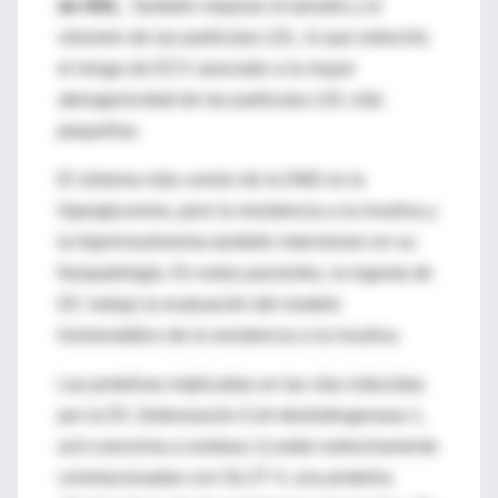
de HDL.
También mejoran el tamaño y el
volumen de las partículas LDL, lo que reduciría
el riesgo de ECV asociado a la mayor
aterogenicidad de las partículas LDL más
pequeñas.
El síntoma más común de la DM2 es la
hiperglucemia, pero la resistencia a la insulina y
la hiperinsulinemia también intervienen en su
fisiopatología. En estos pacientes, la ingesta de
DC redujo la evaluación del modelo
homeostático de la resistencia a la insulina.
Las proteínas implicadas en las vías inducidas
por la DC (hidroxiacilo-CoA deshidrogenasa 1,
acil-coenzima α oxidasa 1) están estrechamente
correlacionadas con GLUT 4, una proteína