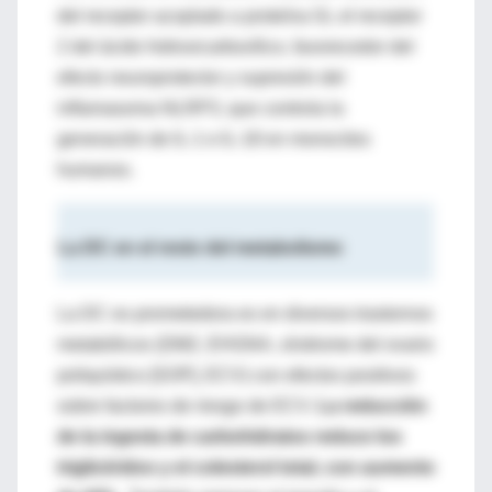
del receptor acoplado a proteína Gi, el receptor
2 del ácido hidroxicarboxílico, favorecedor del
efecto neuroprotector y supresión del
inflamasoma NLRP3, que controla la
generación de IL-1 e IL-18 en monocitos
humanos.
La DC en el resto del metabolismo
La DC es prometedora es en diversos trastornos
metabólicos (DM2, EHGNA, síndrome del ovario
poliquístico [SOP], ECV) con efectos positivos
sobre factores de riesgo de ECV.
La reducción
de la ingesta de carbohidratos reduce los
triglicéridos y el colesterol total, con aumento