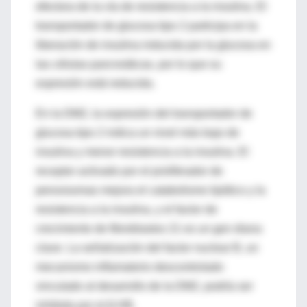
efectora de la vía de resistencia a la insulina. El
transportador de glucosa tipo 2 participa en la
liberación de insulina inducida por la glucosa en
las células pancreáticas, por lo que su
expresión está reducida.
En la DM2, la expresión del transportador de
glucosa tipo 2 indica un nivel más bajo de
insulina y menor resistencia a la insulina. El
receptor activado por el proliferador de
peroxisomas mejora el catabolismo lipídico y la
resistencia a la insulina, y el factor de
crecimiento de fibroblastos 21 es un gen diana
clave. La señalización del factor nuclear B, un
mecanismo inflamatorio descontrolado
vinculado al desarrollo de la DM2, podría ser
inhibida por el β-HB.