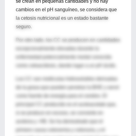
se crean en pequeñas cantidades y no hay
cambios en el pH sanguíneo, se considera que
la cetosis nutricional es un estado bastante
seguro.
Por otro lado, los CC se producen en cantidades
excepcionalmente elevadas durante la
enfermedad potencialmente mortal conocida
como cetoacidosis, dando lugar a un pH ácido.
Los CC son moléculas hidrosolubles derivadas
de la grasa que pueden penetrar la BHE y servir
como fuente de energía para el cerebro. El
principal CC producido es el acetoacetato que,
si se produce en exceso, se convierte en
acetona y -HB. Se ha demostrado que el
primero causa cetonemia y cetonuria, y el