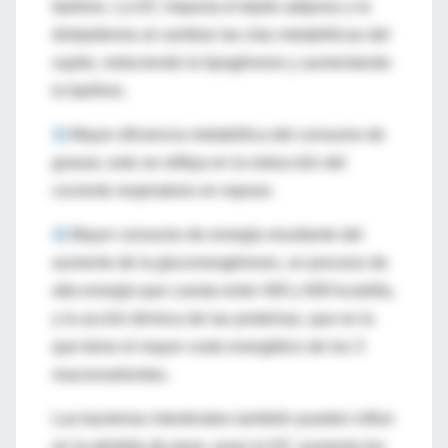
lipólisis. La DC impacta el tejido adiposo y la
dislipidemia al cambiar las vías metabólicas del
sujeto, reduciendo la lipogénesis y aumentando
la lipólisis.
3)
Mayor eficiencia metabólica del consumo de
grasas; esto se refleja en la reducción del
cociente respiratorio en reposo.
4)
Mayor consumo de energía resultante del
aumento de la gluconeogénesis, un proceso de
alta energía que cuesta entre 400 y 600 kcal/día,
y la acción térmica de las proteínas, que es la
que tiene el mayor costo energético de los 3
macronutrientes.
Las bacterias intestinales también pueden influir
en la pérdida de peso, pues la DC aumenta los