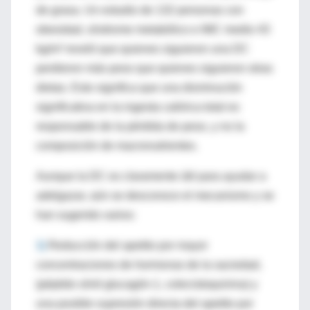
de grasa. Un estudio de 132 personas con
obesidad, síndrome metabólico e IMC medio 43
kg/m² reveló que quienes siguieron una DC
perdieron más peso que quienes siguieron otras
dietas. Esto significa que una disminución
significativa en la ingesta calórica total es
responsable de la pérdida de peso, y no la
composición de macronutrientes.
Aunque la DC es claramente útil para ayudar a
adelgazar, aún se desconoce el mecanismo y se
han sugerido varios:
1)
R
educción del apetito por mayor
concentraciones de hormonas de la saciedad,
(péptido símil glucagón-1, colecistoquinina) y
una posible supresión directa del apetito por