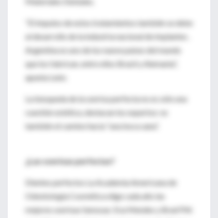
Materiales Dentales.
“El impulso de estos tratamientos también se debe
al desarrollo de la industria nacional de implantes .
Argentina es uno de los nueve países del mundo
que los fabrican, entre ellos Brasil y Alemania”,
apunta León.
La búsqueda de la sonrisa perfecta no es sólo una
cuestión estética, destacan los expertos: es
también el camino hacia “una boca sana”.
¿Las sonrisas perfectas?
Dientes perfectos La Academia Americana de
Odontología Cosmética elige cada año las
mejores sonrisas famosas: Eva Mendes y Brad Pitt