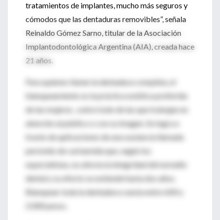
tratamientos de implantes, mucho más seguros y
cómodos que las dentaduras removibles”, señala
Reinaldo Gómez Sarno, titular de la Asociación
Implantodontológica Argentina (AIA), creada hace
21 años.
Para quienes tienen la dentadura completa, el
blanqueamiento es la práctica estética preferida
de las mujeres , sobre todo de las que trabajan en
atención al público o con su imagen. Se logra a
través de aplicaciones de una sustancia llamada
peróxido de carbamida que, según los
especialistas, no afecta la integridad del esmalte
dental y su efecto se extiende hasta dos años.
Blanquear toda la dentadura cuesta entre 600 y
2.000 pesos.