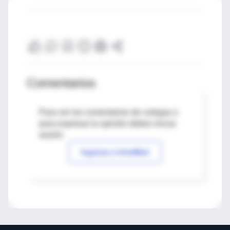
Comentarios
Para ver los comentarios de colegas o
para expresar tu opinión debes iniciar
sesión
Ingresar a IntraMed