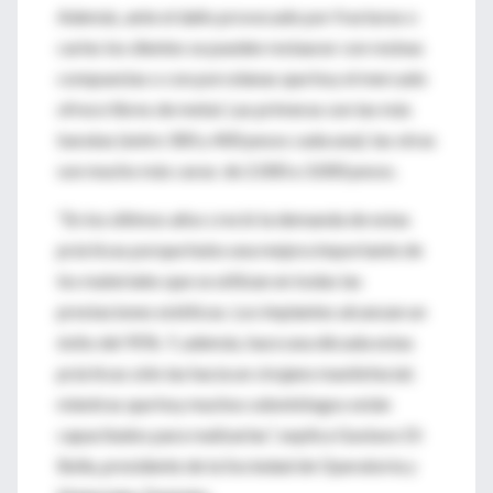
Además, ante el daño provocado por fracturas o
caries los dientes se pueden restaurar con resinas
compuestas o con porcelanas que hoy el mercado
ofrece libres de metal. Las primeras son las más
baratas (entre 300 y 400 pesos cada una); las otras
son mucho más caras: de 2.000 a 3.000 pesos.
“En los últimos años creció la demanda de estas
prácticas porque hubo una mejora importante de
los materiales que se utilizan en todas las
prestaciones estéticas. Los implantes alcanzan un
éxito del 95%. Y, además, hace una década estas
prácticas sólo las hacía un cirujano maxilofacial;
mientras que hoy muchos odontólogos están
capacitados para realizarlas”, explica Gustavo Di
Bella, presidente de la Sociedad de Operatoria y