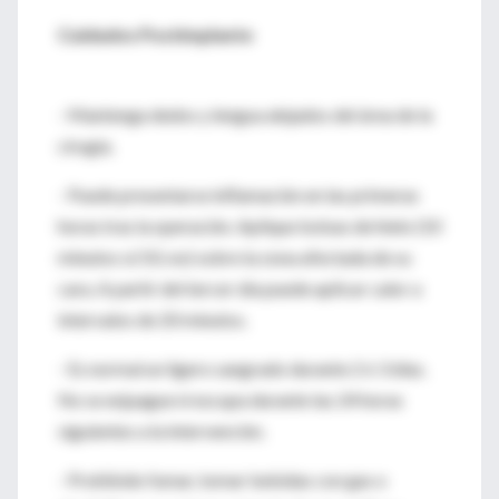
Cuidados Postimplante
- Mantenga dedos y lengua alejados del área de la
cirugía.
- Puede presentarse inflamación en las primeras
horas tras la operación. Aplique bolsas de hielo (10
minutos sí/10, no) sobre la zona afectada de su
cara. A partir del tercer día puede aplicar calor a
intervalos de 20 minutos.
- Es normal un ligero sangrado durante 2 ó 3 días.
No se enjuague ni escupa durante las 24 horas
siguientes a la intervención.
- Prohibido fumar, tomar bebidas con gas o