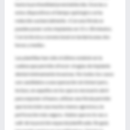
hasta la profundidad preestablecida. Gracias a
estos dispositivos el tiempo quirúrgico se ha
reducido sustancialmente. «Con una férula se
pueden poner ocho implantes en 15 o 30 minutos.
Con la técnica convencional se tardaría unas dos
horas y media».
Las plantillas han sido el último eslabón en la
cadena que permite ofrecer cirugías de implante
dental mínimamente invasivas. No todos los casos
son candidatos a una operación sin bisturí pero,
incluso, en aquellos en los que es necesario abrir
para exponer el hueso, utilizar una férula permite
que la incisión sea mucho menos agresiva y la
perforación más segura. «Sabes que no te vas a
salir de la posición espacial planificada. Sin guía