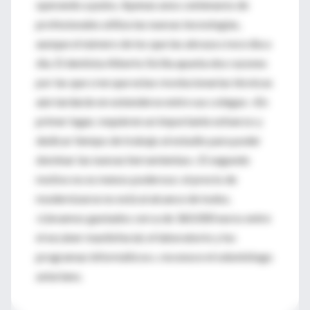
operando a pulso. Apenas unos centenares de
profesionales utiliza las nuevas tecnologías,
aunque el número de los que las abraza crece día a
día. El dentista Alberto Sicilia apunta dos razones
por las que cree que estas revolucionarias técnicas
aún tardarán en extenderse entre sus colegas: «En
primer lugar, requieren un importante esfuerzo y
dedicar tiempo de trabajo al estudio para poder
dominar las nuevas herramientas». El segundo
motivo no es menos poderoso: el precio de
modernizarse no está al alcance de todos.
«Llevamos gastados cerca de 360.000 euros entre
el escáner maxilofacial, el laboratorio y los
programas informáticos», reconoce el odontólogo
asturiano.