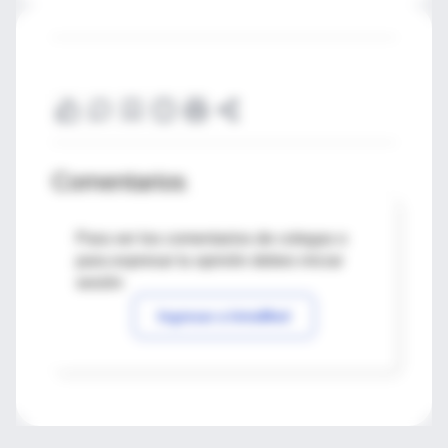
Comentarios
Para ver los comentarios de colegas o
para expresar tu opinión debes iniciar
sesión
Ingresar a IntraMed