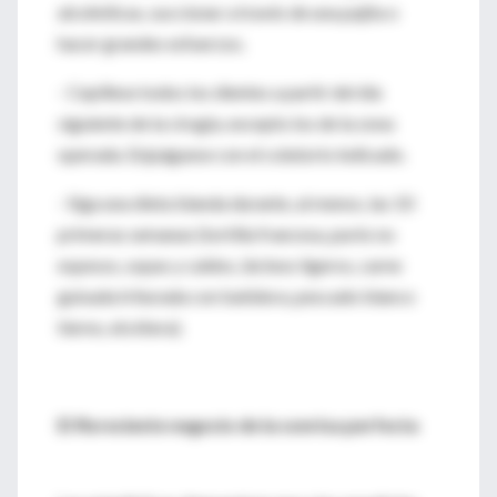
alcohólicas, succionar a través de una pajita o
hacer grandes esfuerzos.
- Cepíllese todos los dientes a partir del día
siguiente de la cirugía, excepto los de la zona
operada. Enjuáguese con el colutorio indicado.
- Siga una dieta blanda durante, al menos, las 10
primeras semanas (tortilla francesa, purés no
espesos, sopas y caldos, lácteos ligeros, carne
guisada triturada con batidora, pescado blanco
tierno, etcétera).
El floreciente negocio de la sonrisa perfecta