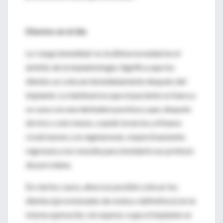
Dientes en el día
La 'carga inmediata' es la última novedad en el
ámbito de la implantología. Significa que los
dientes se colocan inmediatamente después del
implante. Lo habitual era que el paciente se fuera a
su casa con una dentadura postiza y que, después
de tres o seis meses, cuando la encía y el hueso
cicatrizaran y se regeneraran, respectivamente,
regresara a la consulta para instalarle sus prótesis
de porcelana.
En ciertos casos, ahora es posible colocar los
dientes (provisionales de resina o definitivos) en la
misma operación, sin esperar a que el implante se