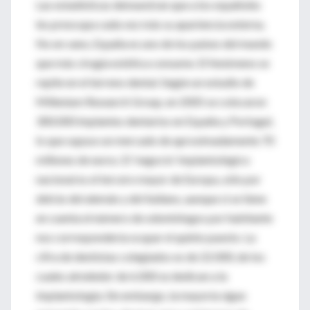
Las estadísticas demuestran que a los españoles
les preocupa cada vez más su apariencia externa.
No en vano, España es uno de los países del mundo
que más cirugía estética consume. El fenómeno se
repite en el terreno dental. Según un estudio de
Millenium Research Group, en 2005 se colocaron
300.000 implantes dentarios en España y Portugal,
lo que supuso un mercado de aproximadamente 70
millones de euros. El 'negocio' implantológico
nacional es el tercero mayor de Europa, sólo por
detrás del alemán y del italiano, aunque si se tiene
en cuenta el número de odontólogos por habitante
nos correspondería ocupar el quinto puesto. La
cifra de dentistas colegiados es de 22.000, de los
cuales alrededor de 6.000 se dedican a la
implantología. Sin embargo, la mayoría sigue