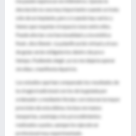
me puedo equivocar en milímetros. Quizás la
desviación no sea muy importante cuando se trata
sólo de un implante, pero sí cuando hay varios y
tienes que respetar el espacio óseo entre ellos.
Puede afectar a la funcionalidad y a la estética
final», dice Benet. «La planificación virtual y el uso
de guías serán obligatorios dentro de poco
tiempo. Pudiendo elegir, yo no me dejaría operar
sin ellas», manifiesta Aparicio.
Los estudios que han comparado los resultados de
la cirugía tradicional con los de la guiada por
ordenador y mediante férulas corroboran la mayor
precisión de esta última. Incluso en manos
inexpertas, aventaja a los procedimientos
realizados a pulso, aunque los ejecute un
profesional muy experimentado.