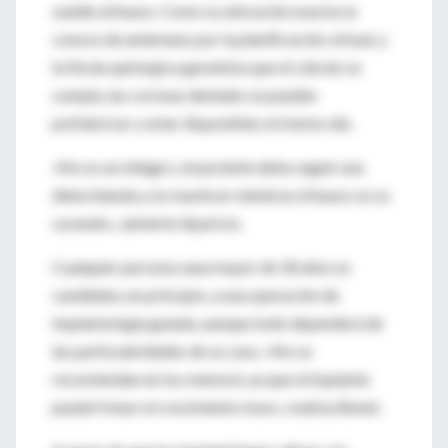
suelde al hueso. Como su ubicación exacta se
conoce de antemano por la planificación virtual, y
la férula quirúrgica garantiza que el cálculo se
cumpla, las coronas dentales se pueden
prefabricar y estar disponibles el mismo día.
«No es un milagro, el paciente debe seguir una
dieta blanda y no masticar mientras el hueso se va
curando», advierte Aparicio.
Cualquier persona sana mayor de 18 años es
candidata, en principio, a una operación de
implantología guiada, aunque todo dependerá de
las particularidades de su caso. «No se
recomiendan en los menores ya que el implante
puede frenar el crecimiento óseo», matiza Benet.