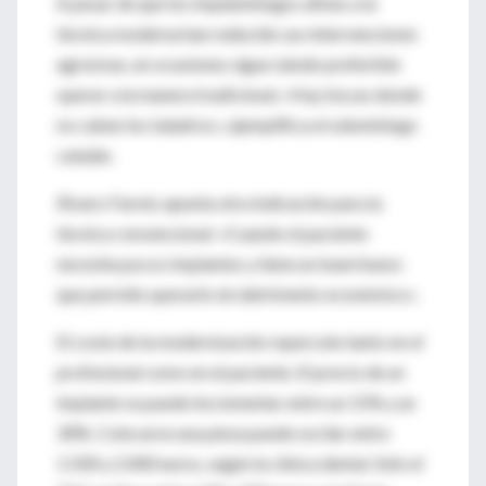
A pesar de que los implantólogos afines a la
técnica moderna han reducido sus intervenciones
agresivas, en ocasiones sigue siendo preferible
operar a la manera tradicional. «Hay bocas donde
no caben los taladros», ejemplifica el odontólogo
catalán.
Álvaro Farnós apunta otra indicación para la
técnica convencional: «Cuando el paciente
necesita pocos implantes y tiene un buen hueso
que permite operarle sin detrimento económico».
El coste de la modernización repercute tanto en el
profesional como en el paciente. El precio de un
implante se puede incrementar entre un 15% y un
30%. Colocarse una pieza puede oscilar entre
1.500 y 2.000 euros, según la clínica dental. Sólo el