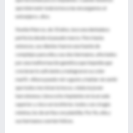
que intervenir toda la boca las encargamos al
extranjero», dice.
Noelia Marcos, de 33 años, luce una dentadura
perfecta desde el pasado marzo. Pero hasta
entonces, sus dientes fueron una fuente de
complejos para ella y sus dos hermanos, afectados
por una malformación genética que impedía que
crecieran lo suficiente y malograron su color
marfil. «Ahora puedo reír a gusto y hablar sin sentir
que todos me miran la boca», relata la joven
barcelonesa. Lleva ocho implantes en la arcada
superior y cinco en la inferior, todos con cirugía
mínima, los de arriba con plantilla. Por fin, ella y
sus hermanos sonríen felices.