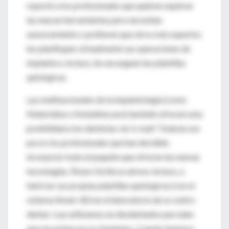
soporte a los profesionales que quieren explorar
las nuevas herramientas pero necesitan
asesoramiento o prefieren que otros más expertos
les planifiquen virtualmente sus operaciones de
implante e, incluso, les encarguen las plantillas
quirúrgicas.
Las multinacionales de la implantología (como
Materialise o Nobelbiocare) también ofrecen esta
posibilidad a los dentistas vía 'e-mail'. Todavía son
pocos los profesionales que han decidido
incorporar todo el paquete que ofrecen las nuevas
tecnologías. Álvaro Sicilia se atreve, incluso, a
fabricar sus propias plantillas quirúrgicas (con el
sistema Xmed-3D) en el laboratorio de su centro
dental. «Las utilizamos en desdentados parciales
que necesitan pocos implantes. Cuando tenemos