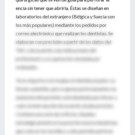
encía sin tener que abrirla. Éstas se diseñan en
laboratorios del extranjero (Bélgica y Suecia son
los más populares) mediante los pedidos por
correo electrónico que realizan los dentistas. Se
elaboran con precisión a partir de los datos del
TAC y de acuerdo a las indicaciones del
profesional y a su operación simulada por
ordenador.
Ya no importa si al cirujano le tiembla el pulso. La
férula o plantilla, que se ajusta perfectamente a la
anatomía del paciente, está diseñada para llevar a
cabo la intervención de acuerdo al plan previsto.
Contiene una serie de orificios situados
estratégicamente en la posición exacta donde hay
que colocar los tornillos y sólo permite perforar