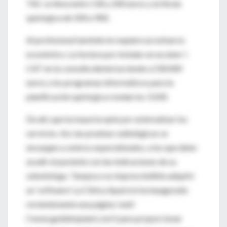
TAC se lleva entre 130 y 200 euros y la férula
quirúrgica de 500 a 900.
Al profesional también le requiere un esfuerzo
económico. La factura por instalar un escáner I-
CAT en la consulta dental asciende a 230.000
euros y los programas informáticos para la
planificación quirúrgica rondan los 3.500.
De ahí, que la mayoría opte por externalizar los
servicios. Así, las pruebas radiológicas se
encargan a centros especializados, a los que debe
acudir el paciente con las indicaciones de su
odontólogo. Tampoco es imprescindible adquirir
un 'software'. La Clínica Aparicio ha inaugurado
recientemente una página 'web'
('www.guideimplant.com') para proporcionar