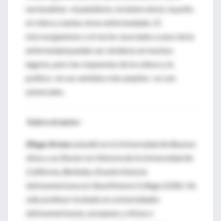
nacionalista- el paludismo, la tuberculosis, la polio,
el cólera y tantas otras enfermedades. El
microorganismo o el vector asociados a una cierta
enfermedad pueden ser similares en muchos
lugares, pero las respuestas de la cultura y la
política -en sus sentidos más amplios- no son
universales.
Sobre el autor:
Diego Armus
estudió en la Universidad de Buenos
Aires y es Doctor en Historia de la Universidad de
California, Berkeley. Enseña historia
latinoamericana en Swarthmore College (USA). Ha
sido profesor invitado en universidades
latinoamericanas, europeas y chinas e