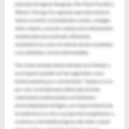
películas de Ingmar Bergman, Pier Paolo Pasolini y
Werner Herzog. Por supuesto que estas lecturas
tienen su mérito. Incertidumbre, miedo, contagio,
dolor, muerte, curación y tantas otras dimensiones
existenciales han motivado reflexiones
transhistóricas sobre la relación de las sociedades
y los individuos con las enfermedades.
Pero estas miradas deslocalizadas en el tiempo y
en el espacio pueden ser tan sugerentes como
históricamente poco convincentes. Tampoco lo es,
por caso, la mirada esencialista que termina
reduciendo la enfermedad a un fenómeno
primordialmente biológico, en el que la historia de
la medicina no es otra cosa que microorganismos y
el exitoso e inevitable progreso del saber y hacer