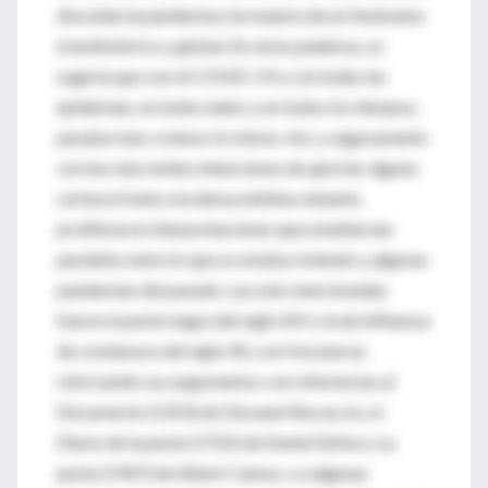
discutían la pandemia a la manera de un fenómeno
transhistórico y global. En otras palabras, se
sugería que con el COVID-19 y con todas las
epidemias, en todos lados y en todos los tiempos,
pasaba más o menos lo mismo. Así, y seguramente
con las más nobles intenciones de aportar alguna
certeza frente a la densa neblina reinante,
proliferaron interpretaciones que establecían
paralelos entre lo que se estaba viviendo y algunas
pandemias del pasado. Las más mencionadas
fueron la peste negra del siglo XIV y la de influenza
de comienzos del siglo XX, con frecuencia
reforzando sus argumentos con referencias al
Decamerón (1353) de Giovanni Bocaccio, el
Diario de la peste (1722) de Daniel Defoe y La
peste (1947) de Albert Camus, o a algunas