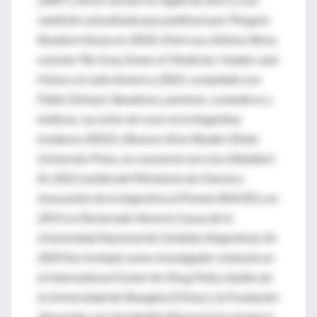
reedición actualizada que publicará por Penguin
Random House en 2025). Entre sus últimos libros,
cuentan T
he Gray Zones of Medicine. Healers and
History in Latin America
(2021, compilado con
Pablo Gómez); S
anadores, parteras, curanderos y
médicas. Las artes de curar en la Argentina
moderna
(2022) y Buenos Aires Reader (Duke
University Press, en coautoría con Lisa Ubelaker).
En 2012 recibió del Ministerio de Ciencia e
Innovación de la Argentina el Premio RAICES y en
2015 un Doctorado Honoris Causa de la
Universidad Nacional de Córdoba (Argentina). En
2024 fue invitado como investigador visitante en
el International Center for Drug Policy Sudies de
la Universidad de Shanghai (China) y la Fundación
Alexander von Humboldt (Alemania) le otorgó el