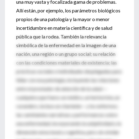
una muy vasta y focalizada gama de problemas.
Allí están, por ejemplo, los parámetros biológicos
propios de una patología y la mayor o menor
incertidumbre en materia científica y de salud
pública que la rodea. También la relevancia
simbólica de la enfermedad en la imagen de una
nación, una región o un grupo social; su relación
con las condiciones materiales de existencia; las
prácticas sociales e individuales desplegadas para
lidiar con esa patología, incluyendo las relaciones
entre el prestador de atención de la salud —
cualquiera que fuera: un médico, un herborista, un
curandero, incluso un charlatán— y los enfermos;
las cambiantes narrativas y performances sobre
una enfermedad, incorporando la subjetividad y la
dimensión emocional y cognitiva, pero sin olvidar