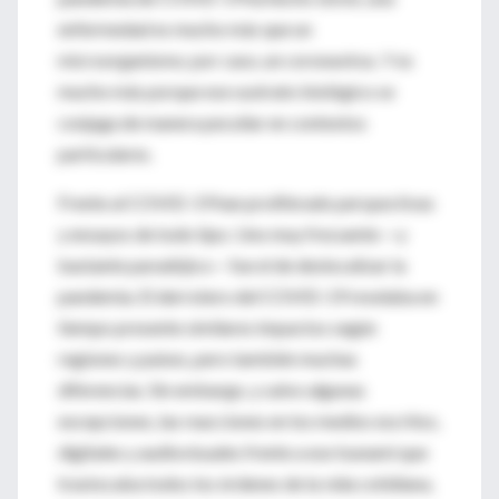
enfermedad es mucho más que un
microorganismo; por caso, un coronavirus. Y es
mucho más porque ese sustrato biológico se
conjuga de manera peculiar en contextos
particulares.
Frente al COVID-19 han proliferado perspectivas
y ensayos de todo tipo. Uno muy frecuente —y
bastante paradójico— fue el de deslocalizar la
pandemia. El derrotero del COVID-19 revelaba en
tiempo presente similares impactos según
regiones y países, pero también muchas
diferencias. Sin embargo, y salvo algunas
excepciones, las reacciones en los medios escritos,
digitales y audiovisuales frente a ese tsunami que
trastocaba todos los órdenes de la vida cotidiana,