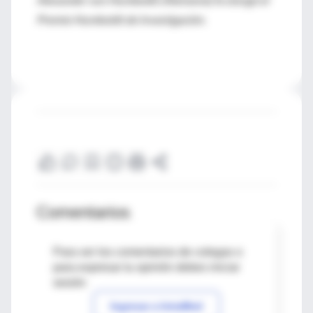
Premio Humboldt de Investigación.
Comentarios
Para ver los comentarios de colegas o
para expresar tu opinión debes iniciar
sesión
Ingresar a IntraMed