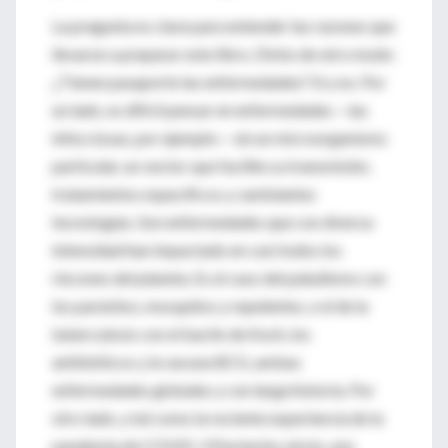
La pregunta es clave para entender las razones que
llevaron a preparar este libro. Dicho de otro modo:
¿Tienen pasaporte las enfermedades? Sí y no. Por
un lado, es difícil pensar en enfermedades —las
infecciosas, por ejemplo— sin un microorganismo
particular, un vector que facilite su transmisión,
tratamientos específicos y cambiantes
tecnologías. Son enfermedades que con diversa
intensidad han impactado en casi todos los
rincones del planeta. Es el caso del paludismo con
los parásitos, mosquitos y repelentes, o el de la
tuberculosis con el bacilo de Koch, los
antibióticos y la vacuna BCG, ambas
enfermedades globales y con larga historia. Por
otro lado, y tal como la reciente experiencia de la
pandemia de COVID-19 ha hecho obvio, una