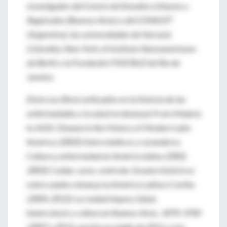
investigador del Centro de Estudios Urbanos y
Regionales (Buenos Aires) y del CONICET
(Argentina), las universidades de Harvard,
Columbia, New York, el Instituto Iberoamericano
de Berlín y la Fundación FIOCRUZ de Río de
Janeiro.
Entre sus libros enfocados en la historia de las
enfermedades y la salud se destacan
From Malaria
to AIDS. Disease in the History of Modern Latin
America
(2003);
Entre médicos y curanderos.
Cultura y enfermedad en América latina
(2002,
2003);
Cuidar, curar, controlar. Ensaios históricos
sobre saúde e doença na América Latina e Caribe
(2004, 2012);
La ciudad impura. Salud,
tuberculosis y cultura en Buenos Aires
, 1870-1950
(2007 y 2013; versión en inglés de 2011 y una