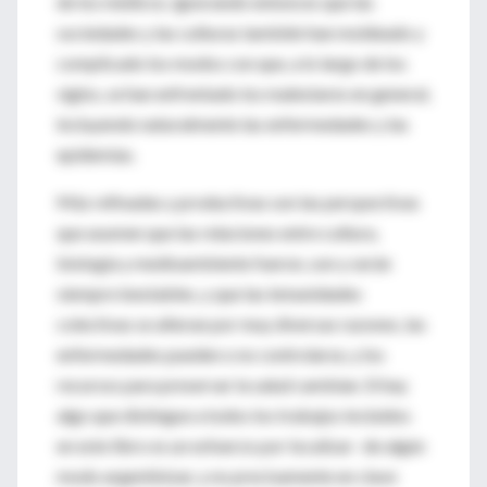
de los médicos, ignorando entonces que las
sociedades y las culturas también han moldeado y
complicado los modos con que, a lo largo de los
siglos, se han enfrentado los malestares en general,
incluyendo naturalmente las enfermedades y las
epidemias.
Más refinadas y productivas son las perspectivas
que asumen que las relaciones entre cultura,
biología y medioambiente fueron, son y serán
siempre inestables, y que las inmunidades
colectivas se alteran por muy diversas razones, las
enfermedades pueden o no controlarse, y los
recursos para preservar la salud cambian. Si hay
algo que distingue a todos los trabajos incluidos
en este libro es un esfuerzo por localizar -de algún
modo argentinizar, y no precisamente en clave