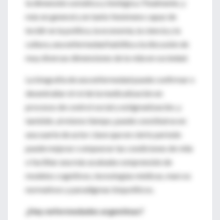
la dimensión somática y biológica. Finalmente, y
más en general y en tanto fenómeno capaz de
incidir en la política, la economía, la ciencia y la
cultura, una enfermedad habilita a la discusión de
muy diversas dimensiones de la vida en sociedad.
La biografía de una enfermedad puede confirmar o
desentrañar el rol de la medicalización en
procesos de control social y estigmatización, y
también, al mismo tiempo, puede constituirse en
una suerte de actor clave que en cierto período
puede mejorar o empeorar las condiciones de vida
o facilitar una más acabada comprensión de
modelos cognitivos, tecnologías médicas, marcos
normativos y paradigmas biopolíticos.
¿Hay enfermedades argentinas?