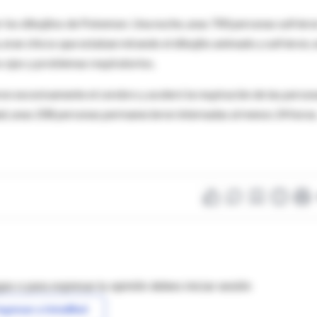
r los dibujitos de Pokemon. Una noche, unas 700 personas sufrier
a, eran chicos que estaban mirando el dibujito animado y sufrieron, 
os ojos y problemas respiratorios.
ron excesivamente el cerebro y aceleró la respiración de las perso
dad, unas 208 personas permanecieron internadas al menos 24 horas
as o para expresar tu opinión debes iniciar sesión
ngresar a IntraMed