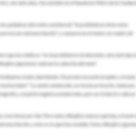
ico, de siete años, fue asistido en el Sanatorio Mitre de la Ciudad
os pediatras del centro asistencial "le prohibieron mirar estos
ue provocan sobreexcitación", y causaron en el menor un cuadro de
có que los médicos "no le prohibieron la televisión, sino este tipo 
ibujitos japoneses saturan la cabecita del nene".
"estábamos todos durmiendo. De pronto escuché un jadeo y el nene
ucha baba". "Lo senté, estaba ido, no movía un bracito, tenía una
ografía, y la parte orgánica estaba bien, pero en el electro salía un
, tres horas por día. Pero estos dibujitos nuevos que hay, a través
sobreexcitación, y esto es lo que hizo estallar. Estos dibujitos japon