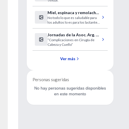
sexual.
de los 14 años
Miel, espinaca y remolacha:
No todo lo que es saludable para
alimentos prohibidos para
los adultos lo es para los lactantes.
niños menores de un año
Existe una importante variedad de
alimentos, incluidos los
Jornadas de la Asoc. Arg. de
potencialmente alergénicos, no
“Complicaciones en Cirugía de
Cirugía de Cabeza y Cuello
aconsejados por los especialistas.
Cabeza y Cuello”
Ver más
Personas sugeridas
No hay personas sugeridas disponibles
en este momento