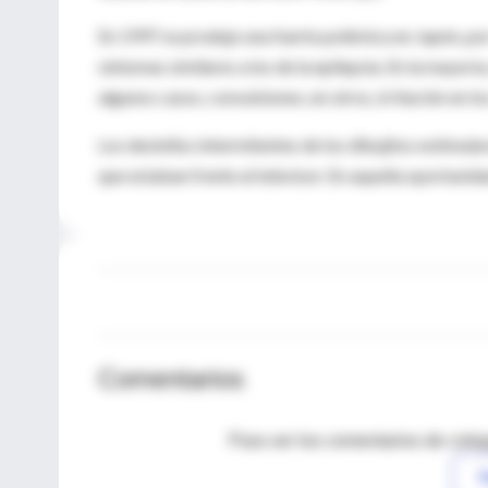
En 1997 se produjo una fuerte polémica en Japón, po
síntomas similares a los de la epilepsia. En la mayorí
algunos casos, convulsiones, en otros, irritación en l
Los destellos intermitentes de los dibujitos estimula
que estaban frente al televisor. En aquella oportuni
Comentarios
Para ver los comentarios de coleg
I