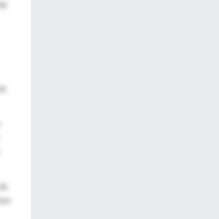
 de
de
 de
eses