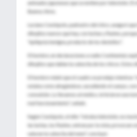
animados japoneses que se emiten por televisión. El ch
Buenos Aires.
Luciano Ceotópolo, padrastro del chico, aseguró que l
dibujitos nuevos que hay, con luchas y flashes, porq
"epilepsia benigna, producto de los destellos".
El hombre, en declaraciones a radio Continental, expli
dibujitos que dañan la cabecita de los chicos. Estos d
El hombre relató que el cuadro se produjo mientras 
estaba como ahogándose, sacudiendo el cuerpo, con m
convulsión. Lo llevamos al médico, le hicieron una tom
mal funcionamiento", señaló.
Según Ceotópolo, el niño "miraba televisión, no mucho
las luchas, los flashes, entran por la vista, provocan 
saturan la cabecita del nene", concluyó.