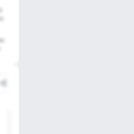
on
en
nas
.