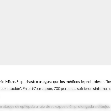
orio Mitre. Su padrastro asegura que los médicos le prohibieron "lo
eexcitación". En el 97, en Japón, 700 personas sufrieron síntomas 
n ataque de epilepsia a raíz de su exposición prolongada a dibujos