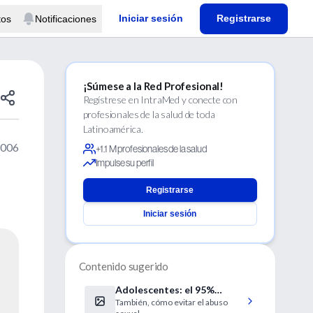
Iniciar sesión
Registrarse
tos
Notificaciones
¡Súmese a la Red Profesional!
Regístrese en IntraMed y conecte con
profesionales de la salud de toda
Latinoamérica.
2006
+1.1 M profesionales de la salud
Impulse su perfil
Registrarse
Iniciar sesión
Contenido sugerido
Adolescentes: el 95%
También, cómo evitar el abuso
quiere saber de sexo antes