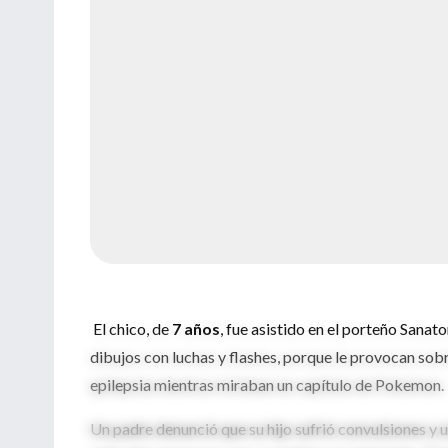
El chico, de
7 años
, fue asistido en el porteño Sanat
dibujos con luchas y flashes, porque le provocan sobr
epilepsia mientras miraban un capítulo de Pokemon.
Un padre denunció que su hijo sufrió convulsiones y u