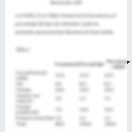
Retracción 10%
La
Gráfica 5
y la
Tabla 1
muestran la frecuencia y el
porcentaje del tipo de retenedor usado en
pacientes que presentan diastema de línea media.
Tabla 1
Percentaje
Frecuencia
Porcentaje
válido
Circunferencial
11.0
22.9
22.9
válida
Fijo
4.0
8.3
8.3
Hawley
24.0
50.0
50.0
Hawley con
1.0
2.1
2.1
cinturón
Hawley
7.0
14.6
14.6
modificado
Prótesis removible
1.0
2.1
2.1
Total
48.0
100.0
100.0