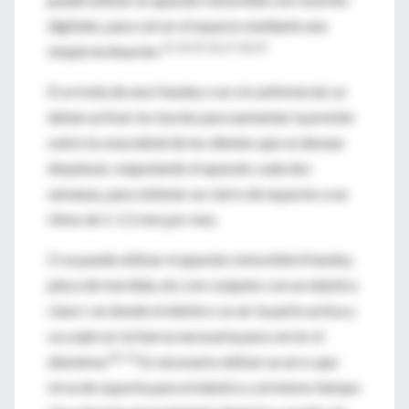
digitales, para cerrar el espacio mediante una
11,14,15,16,17,18,19
simple inclinación.
Si se trata de una Hawley o un circunferencial, se
deben activar los bucles para aumentar la presión
sobre la zona labial de los dientes que se desean
desplazar, reajustando el aparato cada dos
semanas, para obtener un cierre de espacios a un
ritmo de 1-1.5 mm por mes.
O se puede utilizar el aparato removible (Hawley,
placa de mordida, etc.) en conjunto con un elástico
clase I, en donde el elástico va ser la parte activa y
va a ejercer la fuerza necesaria para cerrar el
20, 21
diastema.
Es necesario utilizar un arco que
sirva de soporte para el elástico y al mismo tiempo