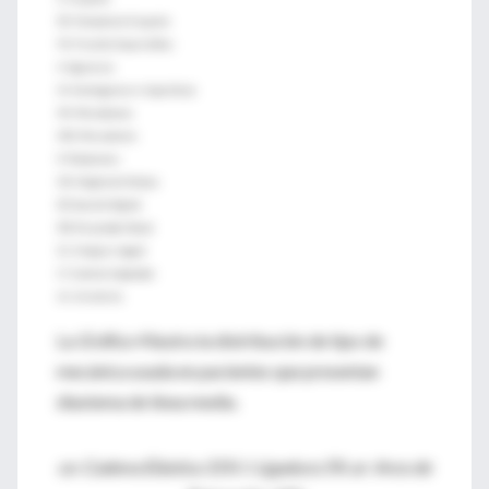
RE: Retardo de Erupción
FH: Frenillo Hipertrófico
A: Agenesia
AI: Amelogenesis Imperfecta
MI: Microdoncia
MD: Mesiodents
R: Rotaciones
DA: Deglución Atípica
SD: Succión Digital
RB: Respirador Bucal
EL: Empuje Lingual
CI: Camino Impactado
As: Asimetría
La
Gráfica 4
ilustra la distribución de tipo de
mecánica usada en pacientes que presentan
diastema de línea media.
ce: Cadena Elástica 31% I: Ligadura 5% ar: Arco de