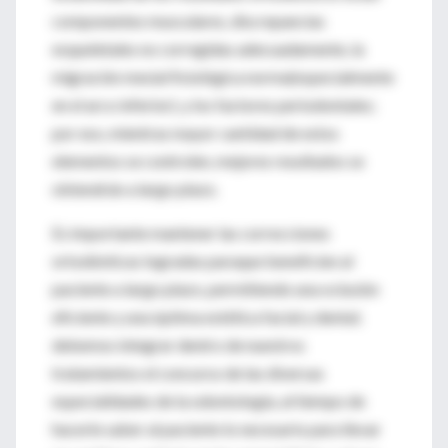
componentes musculares, discrepancias
esqueletales no corregidas adecuadamente, la
migración mesial fisiológica norma(especialmente
en el arco inferior), y los factores periodontales;
por eso, mientras mayor cantidad de estos
elementos se controlen, mejores resultados se
obtendrán a largo plazo.
Es importante mantener las correcciones
ortodónticas logradas paraque beneficien al
paciente a largo plazo, permitiendo una oclusión
eficiente y una óptima estética facial y dental;
debemos integrar dentro de nuestros
tratamientos el concurso de las diversas
especialidades de la odontología, al tiempo de
hacerle saber al paciente lo necesario para llevar