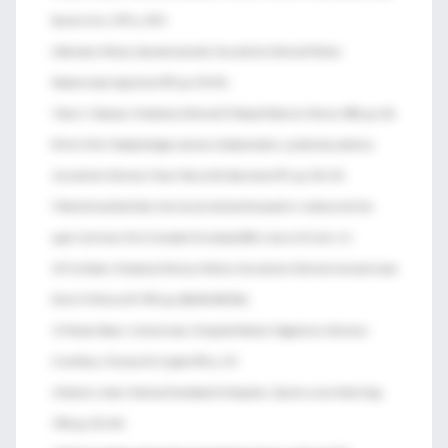
Buenos Aires 1979, p. 1075.
6 Barrancos Money. Operatoria dental. 3era edición. Editorial Médica
Panamericana. Argentina 1999, pp. 913-921.
7 Spiro J. Chaconas. Ortodoncia. Editorial El Manual Moderno. México 1982, pp. 216.
8 Henri Petit. Paradontología, nociones fundamentales y problemas prácticos.
1era edición. Ediciones Toran- Masson SA, Barcelona 1971, pp. 214, 215.
9 María Elena Díaz Pizán. Interincisal mid diasthema and its relation with the
upper lip frenum. Rev Estomatol Herediana 2004, Lima; vol.14, núm. 1-2.
10 Tim Graber. Ortodoncia Teórica y Práctica. 3era edición. Editorial interamericana
SA de CV México DF 1999, pp. 638-640, 809-816.
11 Thomas Rakosi, Irmtrud Jonas. Ortopedia Maxilar: Diagnóstico. Ediciones
Científicas y Técnicas SA. España 1992, p. 117.
12 Van der Linden. Practical Dentofacial Orthopedics. Quintessence Publishing
1996; pp. 231, 461.