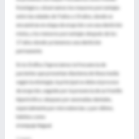
fisiológico; observamos los mayores porcentajes
entre las edades de 9 años a 14 años, donde se
encuentran en etapa de erupción con una dentición
mixta, y los menores porcentajes después de los
17 años donde ya tenemos una dentición
permanente.
En la
Gráfica 3
apreciamos la frecuencia de
pacientes que presentan diastema de línea media
según la etiología; la principal se debe al proceso
de erupción, seguido por la presencia de un frenillo
hipertrófico; despues por anomalías dentales,
especialmente por microdoncias; y por último,
hábitos como
el empuje lingual.
E. Erupción