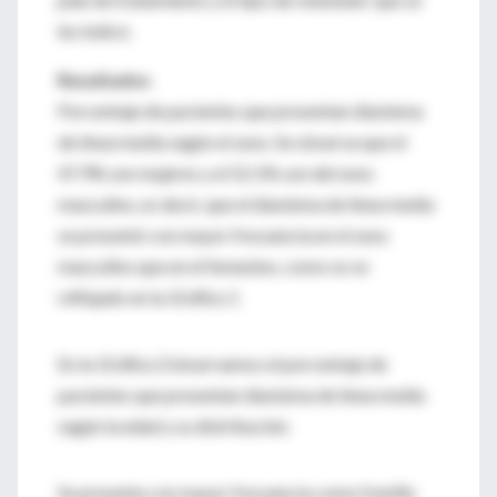
les indicó.
Resultados
Porcentaje de pacientes que presentan diastema
de línea media según el sexo. Se observa que el
47.9% son mujeres y el 52.1% son del sexo
masculino, es decir, que el diastema de línea media
se presentó con mayor frecuencia en el sexo
masculino que en el femenino, como se ve
reflejado en la
Gráfica 1.
En la
Gráfica 2
observamos el porcentaje de
pacientes que presentan diastema de línea media
según la edad y su distribución.
Se presenta con mayor frecuencia como frenillo