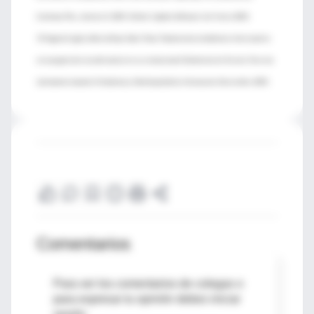
Cochrane Plus, número 4, 2005. Oxford, Update Software Ltd. Enero 2003.
19 Angela Ceglia, Valeria Ruan, Raul Ulloa. Tratamiento ortodóncico interceptivo
en una paciente con alteracion en su cromosoma X (Sindrome de Turner). Revista
Latinoamericana de Ortodoncia y Odontopediatría. Venezuela. Noviembre 2005.
Comentarios
Para ver los comentarios de colegas o
para expresar tu opinión debes iniciar