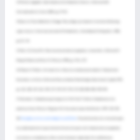
13 Michel Langlade. Optimization of orthodontic Elastics. Editorial GAC
International Inc. Enero 2000, pp. 37-42.
14 Sperry P, Aziz Abdulla A, Chicago. Physiologic permanent retention following
space closure. American Journal of Orthodontics, Dentofacial Orthopedics 1982,
pp. 42 - 44.
15 Muir JD, Reed Rit. Movimiento dental con aparatos removibles. Editorial El
Manual Moderno SA de CV. México 1998, pp. 174 y 175.
16 Manuel H Marks, Herman Corn. Atlas de ortodoncia del adulto. Tratamiento
funcional y estético. Editorial Masson-Salvat Odontología. Barcelona, España 1992,
pp. 122, 128, 129, 163, 178, 179, 195-197, 270, 271,318, 484, 485, 490-494.
17 Gutmann J. Endodoncia quirúrgica. En: Pitt Ford T. Editor. Endodoncia en la
práctica clínica. México. Mcgraw-Hill Interamericana. 4ta Edición. 1999: 154-190.
18
Http://gbsystems.com/trabajo/resp123.htm
. Procedimientos de retención para
la estabilización de la posición del diente después del tratamiento con aparatos
correctores ortodóncicos (Revisión Cochrane traducida). De La Biblioteca