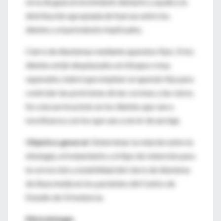
sirva de guía al movimiento dentario y ayude a la
distribución apropiada de fuerzas entre los
dientes y el periodonto implicados.
Cierre de diastemas mediante aparatos fijos. Si los
dientes están desplazados en bloque o muy
separados, habrá que emplear un aparato fijo para
controlar las posiciones de las coronas y las raíces.
Se colocan brackets en los dientes que van a
movilizarse y en los que van a servir de anclaje.
Objetivo general
: Determinar la relación entre la
etiología, el tratamiento y el tipo de retención para
la corrección y estabilidad del cierre de diastema
de línea media en los pacientes del Centro de
Estudio de Ortodoncia.
Metodología