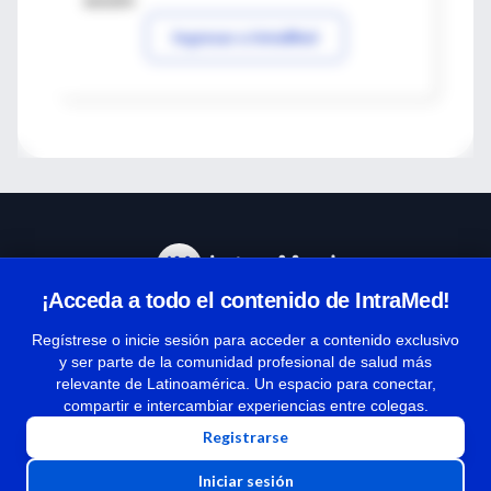
sesión
Ingresar a IntraMed
¡Acceda a todo el contenido de IntraMed!
Centro de Ayuda
Regístrese o inicie sesión para acceder a contenido exclusivo
y ser parte de la comunidad profesional de salud más
relevante de Latinoamérica. Un espacio para conectar,
Términos y condiciones
compartir e intercambiar experiencias entre colegas.
| Políticas de privacidad
Registrarse
| Todos los derechos reservados | Copyright 1997-2026
Iniciar sesión