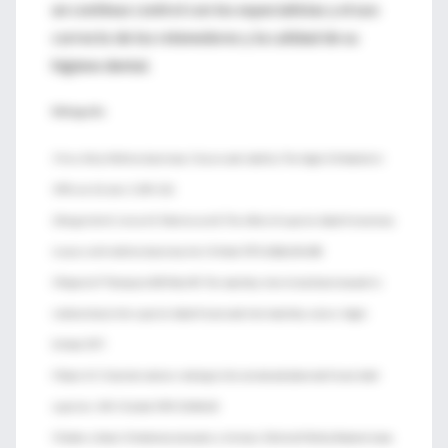
un continuo control con los especialistas y el uso
correcto de los retenedores y la calidad de su
higiene dental.
Bibliografía
1 Yves Attia, Midline diastemas: Closure and stability. The Angle Orthodontist
1993; vol. 63, núm. 3: 209–212.
2 Bergström K, Jensen R, Martensson B. The effect of superior labial frenectomy
in cases with midline diastema. Am J Orthod 1973; 63(6):633-638.
3 Popovich F Thompson GW Main PA. The maxillary intersticial diastema and its
relationship to the superior labial frenum and intermaxillary suture. Angle
Orthod 1977.
4 Taylor JE. Clical obsrvations relating to the normal and abnormal frenum labil
superiors. AM J Oryhod 1939; 25:646-60
5 Graber y Swain. Ortodoncia conceptos y técnicas. Editorial Médica Panamericana.