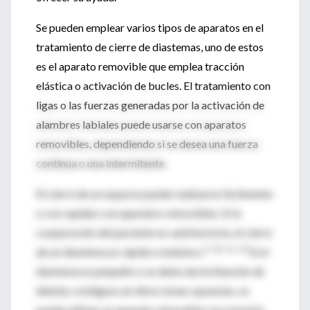
Se pueden emplear varios tipos de aparatos en el
tratamiento de cierre de diastemas, uno de estos
es el aparato removible que emplea tracción
elástica o activación de bucles. El tratamiento con
ligas o las fuerzas generadas por la activación de
alambres labiales puede usarse con aparatos
removibles, dependiendo si se desea una fuerza
continua o una intermitente.
El cierre de un espacio puede realizarse fácilmente
y con rapidez con aparatos removibles. Si la
cooperación del paciente es satisfactoria, el cierre
9, 10, 11, 12
de un diastema es rápido e indoloro.
Si el
diastema es pequeño o se debe ala inclinación de
dientes contiguos en direcciones opuestas, se
puede utilizar un aparato removible con resortes