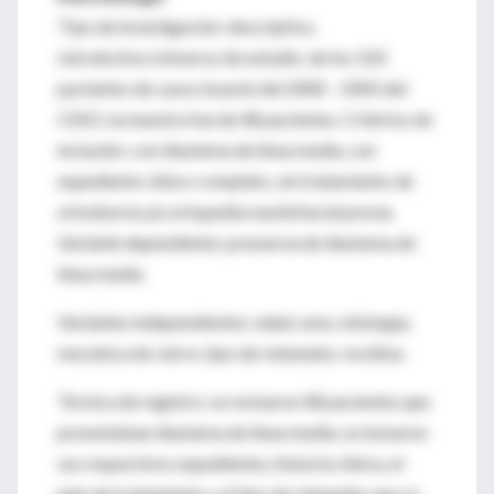
Tipo de investigación: descriptivo,
retrolectivo.Universo de estudio: de los 520
pacientes de casos boards del 2000 – 2005 del
CESO, la muestra fue de 48 pacientes. Criterios de
inclusión: con diastema de línea media, con
expediente clínico completo, sin tratamiento de
ortodoncia y/u ortopedia maxilofacial previa.
Variable dependiente: presencia de diastema de
línea media.
Variables independientes: edad, sexo, etiología,
mecánica de cierre, tipo de retenedor, recidiva.
Técnica de registro: se revisaron 48 pacientes que
presentaban diastema de línea media; se tomaron
sus respectivos expedientes, historia clínica, el
plan de tratamiento y el tipo de retenedor que se