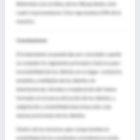
Referente a la recidiva, de los 48 pacientes sólo
cuatro la presentaron. Esto representa el 8% de la
muestra.
Conclusiones
El tratamiento se puede dar por concluido cuando
se cumplen los siguientes principios básicos para
la estabilidad de los dientes en su lugar: contactos
estables y múltiples de los dientes sin
interferencias; término y maduración del hueso
formado en la nueva ubicación de los dientes, y
adaptación y estabilidad neuromuscular a las
nuevas posiciones de los dientes.
Dentro de los factores que comprometen la
estabilidad de los resultados ortodónticos están