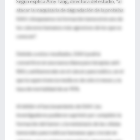
Según explica Amy Tang, directora del estudio, "al
atacar la maquinaria de degradación de la proteína
SIAH, bloqueamos la formación tumoral en uno de
los cánceres humanos más agresivos de los que se
conocen".
Debido a estos resultados, SIAH podría
convertirse en una nueva diana para terapias anti-
RAS y antitumorales en el cáncer pancreático, en el
que la supervivencia media es de sólo 6 meses y la
tasa de mortalidad de un 95%.
Al inhibir el funcionamiento de SIAH ,los
investigadores pudieron suprimir por completo la
formación del tumor y la metástasis de las células
tumorales pancreáticas humanas que crecían en