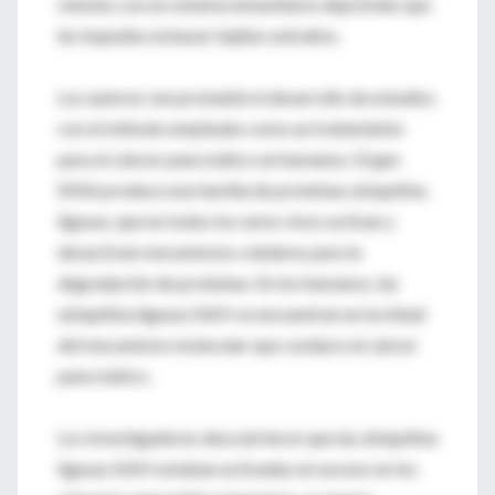
ratones con un sistema inmunitario deprimido que
les impedía rechazar tejidos extraños.
Los autores ven probable el desarrollo de estudios
con el método empleado como un tratamiento
para el cáncer pancreático en humanos. El gen
SINA produce una familia de proteínas ubiquitina
ligasas, que en todos los seres vivos activan y
desactivan mecanismos celulares para la
degradación de proteínas. En los humanos, las
ubiquitina ligasas SIAH se encuentran en la mitad
del mecanismo molecular que conduce al cáncer
pancreático.
Los investigadores descubrieron que las ubiquitina
ligasas SIAH estaban activadas en exceso en los