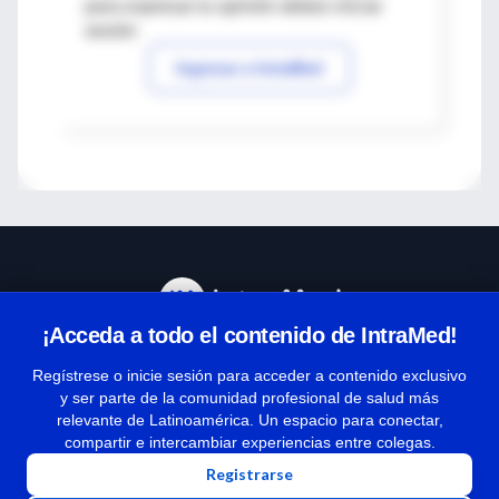
para expresar tu opinión debes iniciar
sesión
Ingresar a IntraMed
¡Acceda a todo el contenido de IntraMed!
Centro de Ayuda
Regístrese o inicie sesión para acceder a contenido exclusivo
y ser parte de la comunidad profesional de salud más
relevante de Latinoamérica. Un espacio para conectar,
Términos y condiciones
compartir e intercambiar experiencias entre colegas.
| Políticas de privacidad
Registrarse
| Todos los derechos reservados | Copyright 1997-2026