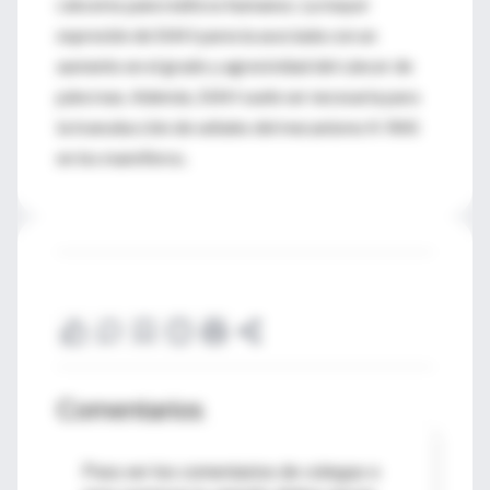
cánceres pancreáticos humanos. La mayor
expresión de SIAH parecía asociada con un
aumento en el grado y agresividad del cáncer de
páncreas. Además, SIAH suele ser necesaria para
la transducción de señales del mecanismo K-RAS
en los mamíferos.
Comentarios
Para ver los comentarios de colegas o