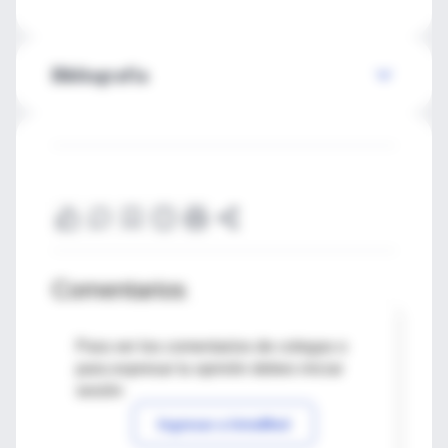
Bibliografía
Comentarios
Para ver los comentarios de colegas o
para expresar tu opinión debes iniciar
sesión
Ingresar a IntraMed