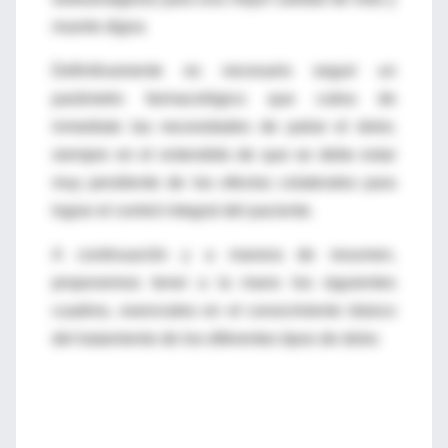
muerte digna
Definitivamente es necesario seguir un
parámetro farmacológico que cubra de
inmediato las necesidades de paliar el dolor,
siempre en el entendido de que se debe estar
muy pendiente de los efectos colaterales para
lograr el control integral del paciente.
A continuación y a manera de resumen,
proponemos tener a la mano los siguientes
cuadros, esenciales en el conocimiento básico
del tratamiento de los diferentes tipos de dolor.