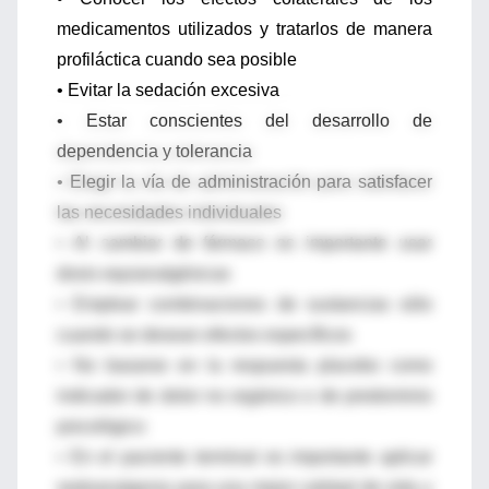
medicamentos utilizados y tratarlos de manera
profiláctica cuando sea posible
• Evitar la sedación excesiva
• Estar conscientes del desarrollo de
dependencia y tolerancia
• Elegir la vía de administración para satisfacer
las necesidades individuales
• Al cambiar de fármaco es importante usar
dosis equianalgésicas
• Emplear combinaciones de sustancias sólo
cuando se desean efectos específicos
• No basarse en la respuesta placebo como
indicador de dolor no orgánico o de predominio
psicológico
• En el paciente terminal es importante aplicar
sedoanalgesia para una mejor calidad de vida y