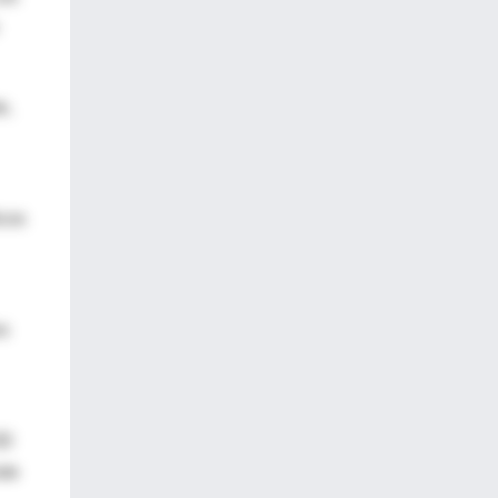
e,
icos
os
3D
ste