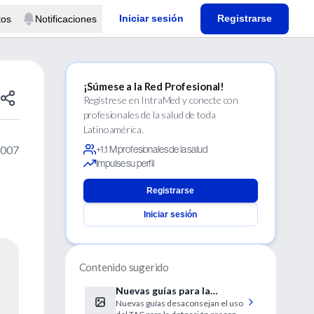
Iniciar sesión
Registrarse
tos
Notificaciones
¡Súmese a la Red Profesional!
Regístrese en IntraMed y conecte con
profesionales de la salud de toda
Latinoamérica.
2007
+1.1 M profesionales de la salud
Impulse su perfil
Registrarse
Iniciar sesión
Contenido sugerido
Nuevas guías para la
Nuevas guías desaconsejan el uso
detección del cáncer de