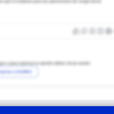
s que lo emplean para las operaciones de cirugía facial.
as o para expresar tu opinión debes iniciar sesión
ngresar a IntraMed