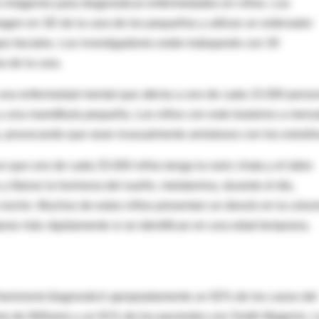
 imágenes para diagnosticar enfermedades en niños. Los
agen en 3D de la cara de los pequeños y utilizar un ordenador
os faciales. Los investigadores están trabajando con 30
a de la cara.
, una enfermedad mental que afecta a uno de cada 15.000 perso
a y una mandíbula pequeña. Los niños con este trastorno a men
, provocando que sean inusualmente amistosos con los extraño
 que uno de cada 25.000 niños tenga la nariz chata y el labio
 liberar la hormona del sueño, melatonina, durante el día,
 noche. Muchos de estos niños presentan un desvío en la colu
arse más rápidamente si se identifican en una edad temprana.
r Hammond diagnosticó apropiadamente un 92% de los casos del
ome de Williams y un 91% de los pacientes con Smith Magenis. 