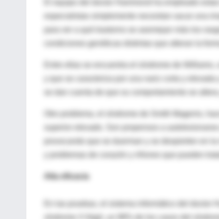
El equipo del doctor Hammond ha empleado estas
especialistas simplemente necesitan sacar una im
para ver a qué trastorno se asemejan más los rasg
condiciones genéticas distintas que alteran la form
Entre ellas se encuentra el síndrome de Williams
y que se caracteriza por una nariz corta y elevad
se dan cuenta de que su comportamiento se altera
Otro problema, el síndrome de Smith Magenis, hace
superior elevado. Son propensos a autolesionarse y
provocando que se duerman y se despierten en la
y problemas de corazón y riñones que pueden trat
Alta eficacia
En las pruebas, el sistema informático del docto
síndrome X frágil, un 98% de los casos del síndr