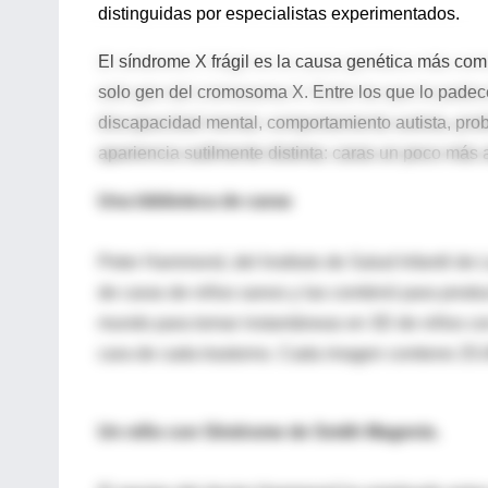
distinguidas por especialistas experimentados.
El síndrome X frágil es la causa genética más c
solo gen del cromosoma X. Entre los que lo padec
discapacidad mental, comportamiento autista, pro
apariencia sutilmente distinta: caras un poco más
Una biblioteca de caras
Peter Hammond, del Instituto de Salud Infantil de L
de caras de niños sanos y las combinó para producir
mundo para tomar instantáneas en 3D de niños con v
cara de cada trastorno. Cada imagen contiene 25.0
Un niño con Síndrome de Smith Magenis.