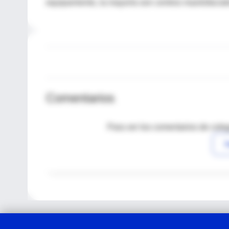
equipamiento, la mayoría son centros maxilofaciale
Comentarios
Para ver los comentarios de coleg
I