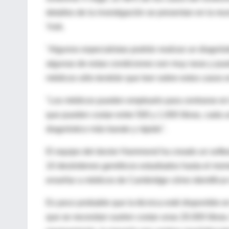
detalles de la investigación se presentan en la re
York.
"Algunos especialistas podrán realizar un diagnóst
algunas de estas condiciones son muy raras y pue
médicos sólo tendrán que leer sobre estos casos 
"Los médicos pueden emplearlo para centrarse en 
que pueden costar entre 500 y 1.000 libras, cada u
diagnóstico más barato y rápido".
El equipo del doctor Hammond ha creado un softwa
10 desórdenes genéticos estudiados hasta el momen
enseñar a médicos de Cambridge cómo identificar 
Es poco probable que la técnica esté disponible e
que se necesitan suelen costar unas 20.000 libras.