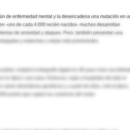
omún de enfermedad mental y la desencadena una mutación en u
en -uno de cada 4.000 recién nacidos- muchos desarrollan
blemas de ansiedad y ataques. Pero, también presentan una
 alargadas y estrechas y orejas más prominentes.
ondres, empleó la fotografía digital en 3D para crear una biblio
 la 'típica' cara sana. Entonces, viajó a hospitales de todo el
arios desórdenes genéticos y, a partir de ellas, creó la típica
00 puntos que captan los contornos del rostro.