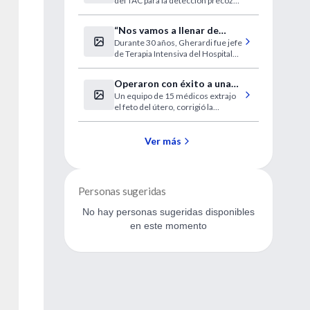
del TAC para la detección precoz
pulmón
del cáncer de pulmón.
“Nos vamos a llenar de
Durante 30 años, Gherardi fue jefe
enfermos en estado
de Terapia Intensiva del Hospital
vegetativo”
de Clínicas.
Operaron con éxito a una
Un equipo de 15 médicos extrajo
beba durante su gestación
el feto del útero, corrigió la
anomalía y volvió a introducirlo.
Ayer, la beba nació en Sevilla en
perfecto estado de salud.
Ver más
Personas sugeridas
No hay personas sugeridas disponibles
en este momento