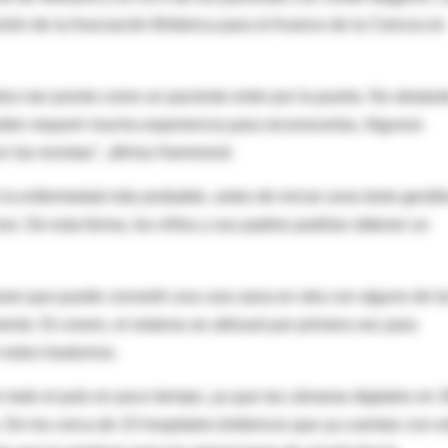
unión de la Asociación Británica para el Avance de la Ciencia en
ico tan pronto como un paciente entre por la puerta. No obstant
den requerir mucha experiencia para reconocerlas. Algunos
en las revistas", afirma Hammond.
la enfermedad más probable, antes de iniciar unos tests genét
no. De esta forma, los niños y sus padres podrían obtener un
re que puede convertir una cara sana en otra con alguno de l
to. En enero, el sistema se utilizará por primera vez para
estos trastornos.
n todo el país en poco tiempo, ya que las cámaras digitales en 
 De los cerca de 15 hospitales británicos que ya cuentan con e