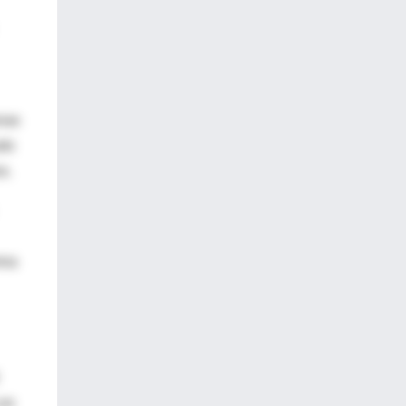
nas
udo
s.
mna
Los