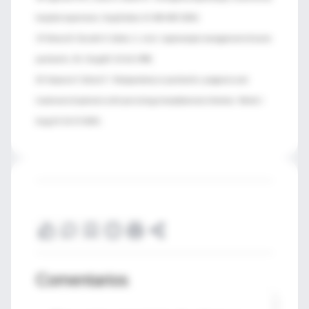
hospital experience. Surg Endosc 14. 484-487.2000;
19. Navez B., Tassetti V., Scohy J.J., et al: Laparoscopic management of acute
peritonitis. Br J Surg 85. 32-36.1998;
20. Koperna T., Schulz F.: Relaparotomy in peritonitis: prognosis and
treatment of patients with persisting intraabdominal infection. World J
Surg 24. 32-37.2000;
Comentarios