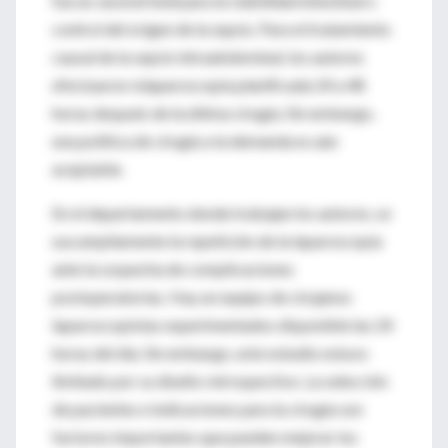
fue un
second look
para la viabilidad intestinal o
control del origen de la sepsis. Para el tratamiento
causal de la sepsis intraabdominal, los autores
efectuaron relaparoscopía planificada 24 a 48
horas después de la última cirugía. Sin embargo,
una política de cirugía a la demanda es aún
aceptable.
En el departamento donde trabajan los autores, se
usa ampliamente la repetición de la laparoscopía
ante la sospecha de complicaciones
postoperatorias. Hay un equipo de cirujanos
laparoscopistas experimentados disponible las 24
horas del día. Sin embargo, este estudio estuvo
limitado por su diseño retrospectivo. La selección
de pacientes e indicaciones para la cirugía son
factores importantes que pueden mejorar los