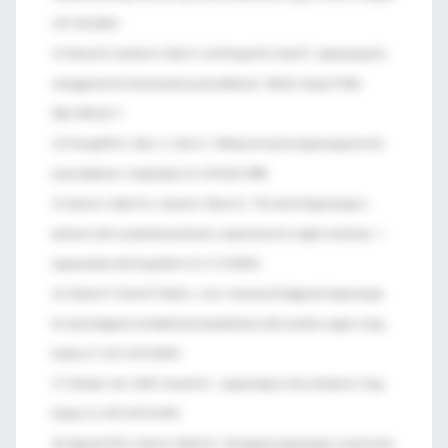
137-141.2004;
13. Navez B., Cambier E., Richir C., de Pierpont B., Guiot P.: Laparoscopy for
management of nontraumatic acute abdomen. World J Surg 19. 382-
386.1995;dU Y
14. Chung RS D.J., Diaz J.J., Chari V.: Efficacy of routine laparoscopy for the
acute abdomen. Surg Endosc 12. 219-222.1998;
15. Sanna A., Adani G.L., Anania G., Donini A.: The role of laparoscopy in
patients with suspected peritonitis: experience of a single institution. J
Laparoendosc Adv Surg Tech A 13. 17-19.2003;
16. Hackert T., Kienle P., Weitz J., et al: Accuracy of diagnostic laparoscopy
for early diagnosis of abdominal complications after cardiac surgery. Surg
Endosc 17. 1671-1674.2003;
17. Orlando , 3rd , 3rdR., Crowell K.L.: Laparoscopy in the critically ill. Surg
Endosc 11. 1072-1074.1997;
18. Agresta F.M.I., Coluci G., Bedin N.: Emergency laparoscopy: a community