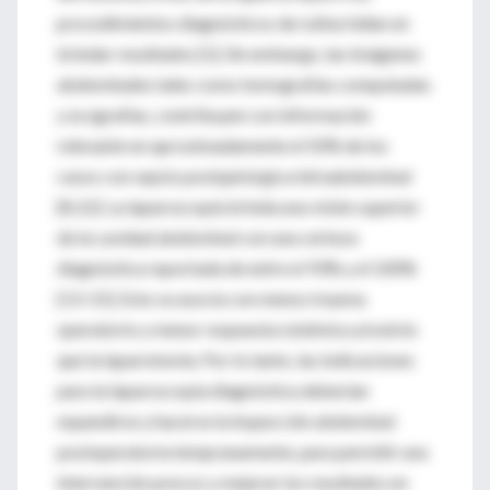
procedimientos diagnósticos de rutina fallan en
brindar resultados [1]. Sin embargo, las imágenes
abdominales tales como tomografías computadas
y ecografías, contribuyen con información
relevante en aproximadamente el 50% de los
casos con sepsis postquirúrgica intraabdominal
[8,12]. La laparoscopía brinda una visión superior
de la cavidad abdominal con una certeza
diagnóstica reportada de entre el 93% y el 100%
[13-15]. Esto se asocia con menos trauma
operatorio y menor respuesta sistémica al estrés
que la laparotomía. Por lo tanto, las indicaciones
para la laparoscopía diagnóstica deberían
expandirse y hacerse la inspección abdominal
postoperatoria tempranamente, para permitir una
intervención precoz y mejorar los resultados en