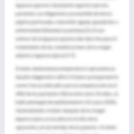
laparoscopía era claramente superior para los
pacientes con diagnóstico presumible de úlcera
péptica perforada, colecistitis aguda, apendicitis o
enfermedad inflamatoria pelviana [1]. El uso
exitoso de la laparoscopía ha sido descrito para el
tratamiento de las complicaciones de la cirugía
abierta y laparoscópica [3-7].
El dolor abdominal postoperatorio representa un
desafío diagnóstico difícil. El dolor postoperatorio
severo fue un indicador para la reexploración en el
28% de los pacientes (18) en esta serie. De ellos, se
halló patología intraabdominal en 10 casos (56%).
Generalmente, el dolor después de la cirugía
laparoscópica se localiza en el sitio de la
operación y en las heridas de los puertos. Un dolor