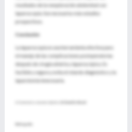
resultados de la reexploración abdominal con
laparoscopía. Son necesarios más estudios
prospectivos.
Conclusión
La laparoscopía es una herramienta efectiva para
el manejo de las complicaciones postoperatorias
después de cirugía abierta y laparoscópica. Es
factible y segura y evita el retardo diagnóstico y la
laparotomía innecesaria.
♦ Comentario y resumen objetivo:
Dr. Rodolfo Altrudi
Bibliografía