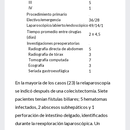
III
5
IV
1
Procedimiento primario
.
Electivo/emergencia
36/28
Laparoscópico/abierto/endoscópico
49/14/1
Tiempo promedio entre cirugías
2 ± 4,5
(días)
Investigaciones preoperatorias
.
Radiografía directa de abdomen
5
Radiografía de tórax
3
Tomografía computada
7
Ecografía
3
Seriada gastroesofágica
1
En la mayoría de los casos (23) la relaparoscopía
se indicó después de una colecistectomía. Siete
pacientes tenían fístulas biliares; 5 hematomas
infectados, 2 abscesos subhepáticos y 1
perforación de intestino delgado, identificados
durante la reexploración laparoscópica. Un