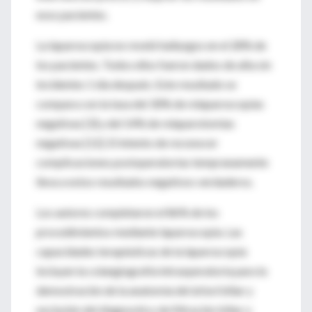
esos pacientes.
La laparoscopía no reveló hallazgos en el 28% de
los pacientes. Todos ellos fueron dados de alta sin
incidentes 1 día después. Este resultado se
compara con la tasa del 30% de relaparoscopías
negativas [3] y del 14% de relaparotomias
negativas [12]. El intento de reconocer
complicaciones postoperatorias tempranamente
lleva a estos resultados negativos verdaderos.
Los autores completaron el 86% de los
procedimientos mediante laparoscopia. Las
capacidades terapéuticas de la laparoscopía
incluyen la colangiografía intraoperatoria para la
demostración de la anatomía del árbol biliar y
exclusión del diagnostico de filtración biliar o