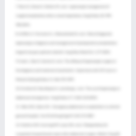
7. Rosin D., Zmora O., Khaikin M., et al: Laparoscopic management of
surgical complications after a recent laparotomy. Surg Endosc 18. 994-
996.2004;
8. Griffith L.F., Forrester G.J., Moeinolmolki B., et al: Role of diagnostic
laparoscopy in diagnosis and management of postoperative complications
of gastric by-pass patients (abstrt). Surg Obes Relat Dis 1. 277.2005;
9. Cueto J., Diaz O., Garteiz D., et al: The efficacy of laparoscopic surgery in
the diagnosis and treatment of peritonitis. Experience with 107 cases in
Mexico CitySurg Endosc 11. 366-370.1997;
10. Kirshtein B., Roy-Shapira A., Lantsberg L., et al: The use of laparoscopy in
abdominal emergencies. Surg Endosc 17. 1118-1124.2003;
11. Wain M.O., Sykes P.A.: Emergency abdominal re-exploration in a district
general hospital. Ann R Coll Surg Engl 69. 169-174.1987;
12. Hutchins R.R., Gunning M.P., Lucas D.N., et al: Relaparotomy for
suspected intraperitoneal sepsis after abdominal surgery. World J Surg 28.