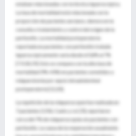
estaban relacionadas con la técnica laparoscópica.
La tasa de mortalidad está relacionada con la
proporción de pacientes ancianos, demora en la
consulta o tratamiento y control del origen de la
peritonitis. La mortalidad postoperatoria
reportada en pacientes con peritonitis tratada
laparoscópicamente varía desde el 0,8% al 7%
[7,9,18,19]. Esto se compara con la alta tasa de
mortalidad (9%-43%) en pacientes sometidos a
relaparotomía por sepsis intraabdominal
postoperatoria [12,20].
La repetición de la relaparoscopía fue realizada en
7 pacientes (11%). Cueto y col. [9], reportaron
cerca del 7% de relaparoscopías en pacientes con
peritonitis. La causa de la reoperación usualmente