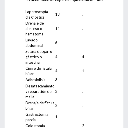
Laparoscopía
18
.
diagnóstica
Drenaje de
absceso o
14
.
hematoma
Lavado
6
.
abdominal
Sutura desgarro
gástrico o
4
4
intestinal
Cierre de fístula
4
1
biliar
Adhesiolisis
3
.
Desatascamiento
y reparación de
3
.
malla
Drenaje de fístula
2
.
biliar
Gastrectomía
1
.
parcial
Colostomía
2
.