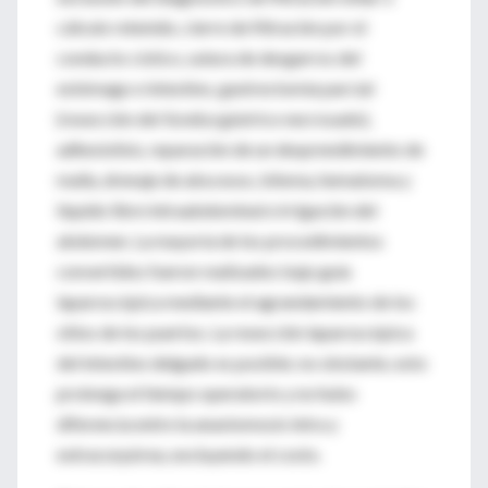
cálculo retenido, cierre de filtración por el
conducto cístico, sutura de desgarros del
estómago e intestino, gastrectomía parcial
(resección del
fundus
gástrico necrosado),
adhesiolisis, reparación de un desprendimiento de
malla, drenaje de abscesos, biloma, hematoma y
líquido libre intraabdominal e irrigación del
abdomen. La mayoría de los procedimientos
convertidos fueron realizados bajo guía
laparoscópica mediante el agrandamiento de los
sitios de los puertos. La resección laparoscópica
del intestino delgado es posible; no obstante, esto
prolonga el tiempo operatorio y no hubo
diferencia entre la anastomosis intra y
extracorpórea, excluyendo el costo.