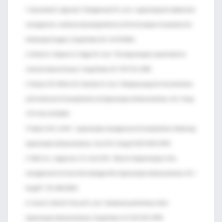
1. Sauerland S., Agresta F., Bergamaschi R., et al: Laparoscopy for abdominal
emergencies: evidence-based guidelines of the European Association for
Endoscopic Surgery. Surg Endosc 20. 14-29.2006;
2. Slutzki S., Halpern Z., Negri M., et al: The laparoscopic second look for
ischemic bowel disease. Surg Endosc 10. 729-731.1996;
3. Dexter S.P., Miller G.V., Davides D., et al: Relaparoscopy for the detection
and treatment of complications of laparoscopic cholecystectomy. Am J Surg
179. 316-319.2000;
4. Taylor A.M., Li M.K.: Laparoscopic management of complications following
laparoscopic cholecystectomy. Aust N Z J Surg 64. 827-829.1994;
5. Wills V.L., Jorgensen J.O., Hunt D.R.: Role of relaparoscopy in the
management of minor bile leakage after laparoscopic cholecystectomy. Br J
Surg 87. 176-180.2000;
6. Croce E., Golia M., Russo R., et al: Duodenal perforations after
laparoscopic cholecystectomy. Surg Endosc 13. 523-525.1999;