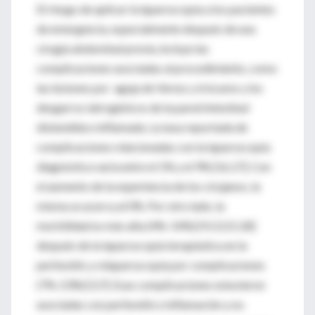
El riesgo de aplicar la laparoscopía a los pacientes
de emergencia, especialmente después de una
cirugía abdominal previa, incluye las
complicaciones asociadas al procedimiento, como
las lesiones por aguja de Veress y trócares y los
desgarros iatrogénicos de la pared intestinal
distendida e inflamada. La tasa reportada de
complicaciones relacionadas con la laparoscopía
diagnóstica varía entre el 1% y el 9% [16,17]. Con
el aumento de la experiencia de los cirujanos, la
misma se acerca al 0%. Por otro lado, la
morbilidad es más alta (4%-14%) [9,13,15,18]
después de la laparoscopía terapéutica en la
peritonitis y relaparoscopía por complicaciones
(7%-23%) [3,7]. Esas complicaciones estuvieron
asociadas con peritonitis e inflamación y no