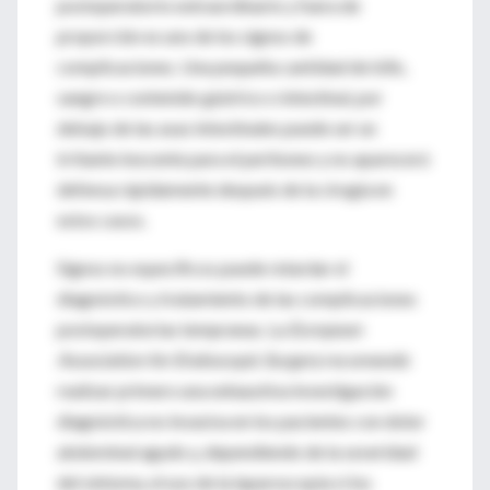
postoperatorio extraordinario y fuera de
proporción es uno de los signos de
complicaciones. Una pequeña cantidad de bilis,
sangre o contenido gástrico o intestinal, por
debajo de las asas intestinales puede ser un
irritante inocente para el peritoneo y no aparecerá
defensa rápidamente después de la cirugía en
estos casos.
Signos no específicos puede retardar el
diagnóstico y tratamiento de las complicaciones
postoperatorias tempranas. La
European
Association for Endoscopic Surgery
recomendó
realizar primero una exhaustiva investigación
diagnóstica no invasiva en los pacientes con dolor
abdominal agudo y, dependiendo de la severidad
del síntoma, el uso de la laparoscopía si los