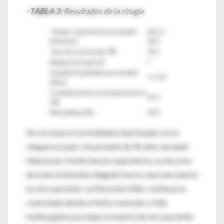
· TABLA 3:
Resultados de la cirugía
Tiempo operatorio promedio
34,3 ±
(minutos)
18,3
Tasa de conversión (%)
14,1
Relaparoscopía (n)
7
Estadía hospitalaria promedio
7 ± 9,3
(días)
Complicaciones postoperatorias
12,5
(%)
Mortalidad (%)
10,9
No se observó mortalidad relacionada con la
relaparoscopía. Un paciente de 96 años de edad
falleció por insuficiencia respiratoria. La necrosis
de todo el intestino delgado fue la causa de muerte
en otro paciente. La filtración biliar continua no
controlada desde el lecho vesicular y falla
multiorgánica produjo la muerte de otro paciente.