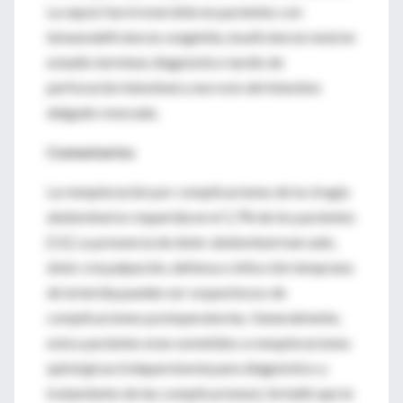
La sepsis fue irreversible en pacientes con
inmunodeficiencia congénita, insuficiencia renal en
estadio terminal, diagnóstico tardío de
perforación intestinal y necrosis del intestino
delgado resecada.
Comentarios
La reexploración por complicaciones de la cirugía
abdominal es requerida en el 1,7% de los pacientes
[11]. La presencia de dolor abdominal marcado,
dolor a la palpación, defensa o infección temprana
de la herida pueden ser sospechosos de
complicaciones postoperatorias. Generalmente,
estos pacientes eran sometidos a reexploraciones
quirúrgicas (relaparotomía para diagnóstico y
tratamiento de las complicaciones). Se halló que la