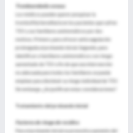
Tromboembolia venosa
Los médicos pueden querer pesquisar la
trombofilia hereditaria en los pacientes que sufren
TEV y sus familiares asintomáticos por dos
motivos. Primero, para ofrecer anticoagulación
prolongada al probando inicial. Segundo, para
identificar a familiares asintomáticos con riesgo
aumentado de TEV a fin de que una intervención
no adecuada para todos los familiares se pueda
emplear para disminuir su riesgo individual de TEV.
Sin embargo, ¿Se justifican estas consideraciones?
Tratamiento del probando inicial
Factores de riesgo de recidiva
Para el probando inicial se pronostica aumento del