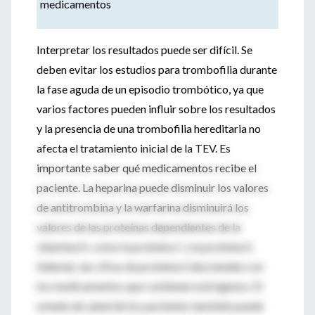
medicamentos
Interpretar los resultados puede ser difícil. Se
deben evitar los estudios para trombofilia durante
la fase aguda de un episodio trombótico, ya que
varios factores pueden influir sobre los resultados
y la presencia de una trombofilia hereditaria no
afecta el tratamiento inicial de la TEV. Es
importante saber qué medicamentos recibe el
paciente. La heparina puede disminuir los valores
de antitrombina y la warfarina disminuirá los
valores de las proteínas dependientes de la
vitamina K, como la proteína C y la proteína S.
Además, las cifras de proteína S descienden con
los medicamentos que contienen estrógenos. El
estado de salud de los pacientes también puede