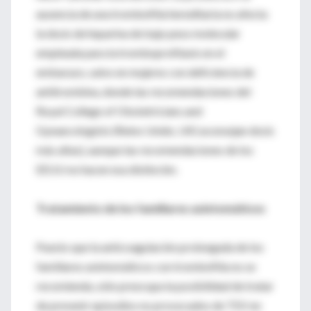
ausencia de una trombofilia hereditaria no afecta
la dosis de heparina de bajo peso molecular
empleada para la tromboprofilaxis en el
embarazo, salvo en mujeres con deficiencia de
antitrombina, donde las recomendaciones del
Royal College of Obstetricians and
Gynaecologists (Reino Unido, UK) aconsejan dosis
más altas), aunque las recomendaciones de los
EEUU no hacen esa distinción.
Tratamiento de los familiares asintomáticos
Puesto que la anticoagulación prolongada de los
familiares asintomáticos con trombofilia no se
recomienda, sólo preocupa la posibilidad de tratar
de prevenir episodios no provocados de TEV en