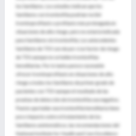
los familiares. Los estudios indican que los
familiares con trombofilia podrían recibir
tromboprofilaxis o profilaxis más prolongada en
situaciones de alto riesgo, pero no estaría indicada
para familiares sin trombofilia. Los antecedentes
familiares de TEV son de por sí un factor de riesgo
de TEV, aunque no se hallen trombofilias
hereditarias. Por lo tanto parece razonable
ofrecer tromboprofilaxis en situaciones de alto
riesgo a todos los familiares de primer grado de
pacientes con TEV aunque el resultado de las
pruebas de detección de trombofilia sea negativo.
Puesto que hallar una trombofilia hereditaria tiene
poco impacto sobre el tratamiento de los
familiares asintomáticos, las recomendaciones del
National Institute for Health and Care Excellence