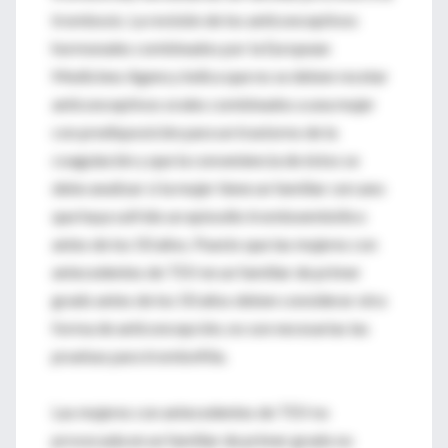
trombosis. La revisión de los anticonceptivos
hormonales combinados por la European
Medicines Agency indica que no se deben recetar
anticonceptivos orales combinados a una mujer
con predisposición para un trastorno de la
coagulación y que la conveniencia de éstos se
debe analizar si la mujer tiene un familiar cercano
que haya sufrido un episodio tromboembólico
antes de los 50 años. Puesto que las mujeres con
antecedentes de TEV en un familiar de primer
grado antes de los 50 años deben considerar otra
forma de anticoncepción, no son necesarias las
pruebas para trombofilia.
Las mujeres con antecedentes de TEV no
provocada en un familiar de primer grado no