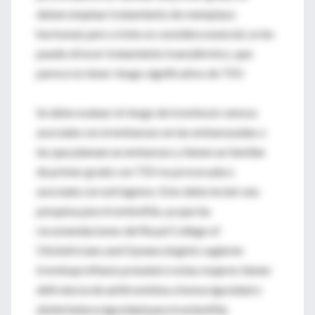
deben emplear tratamiento de reemplazo
hormonal, pero si éste se considera esencial, se les
puede ofrecer tratamiento transdérmico, que
parece no tener riesgo significativo de TEV.
Se debe evaluar el riesgo de trombosis venosa
asociada con el embarazo en las embarazadas o
las que planean un embarazo y tienen un familiar
de primer grado con TEV no provocada o
asociada con estrógenos. Esto debe incluir una
pesquisa para trombofilia, ya que las
recomendaciones del Royal College of
Obstetricians and Gynaecologists sugieren
tromboprofilaxis prenatal si estas mujeres tienen
deficiencia de antitrombina u homocigosidad o
doble heterocigosidad para trombofilia