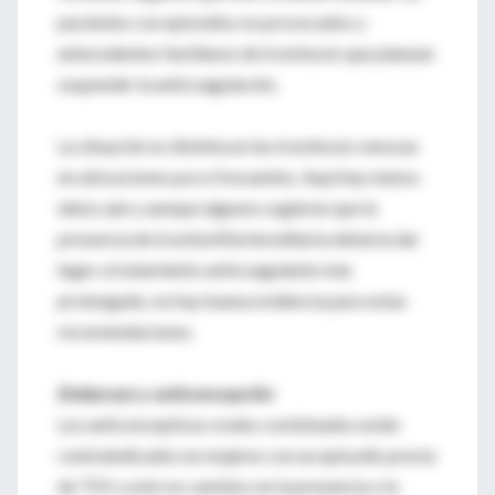
pacientes con episodios no provocados y
antecedentes familiares de trombosis que planean
suspender la anticoagulación.
La situación es distinta en las trombosis venosas
en ubicaciones poco frecuentes. Aquí hay menos
datos aún y aunque algunos sugieren que la
presencia de trombofilia hereditaria debería dar
lugar a tratamiento anticoagulante más
prolongado, no hay buena evidencia para estas
recomendaciones.
Embarazo y anticoncepción
Los anticonceptivos orales combinados están
contraindicados en mujeres con un episodio previo
de TEV y esto no cambia con la presencia o la