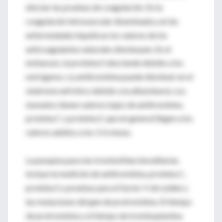
afectar las pruebas de coagulación. En la
coagulación intravascular diseminada y en las
enfermedades hepáticas los valores de los
anticoagulantes naturales disminuyen. En el
embarazo, la proteína S desciende debido a los
estrógenos. La antitrombina puede disminuir en el
síndrome nefrótico debido a la albuminuria. Los
neonatos tienen valores bajos de antitrombina,
proteína C y proteína S, que en general llegan a los
valores adultos a los 3-6 meses.
La pesquisa para las trombofilias hereditarias
incluye la medición de antitrombina, proteína C,
proteína S y pruebas para el factor V de Leiden y
las mutaciones del gen de protrombina. El tiempo
de protrombina y el tiempo de tromboplastina