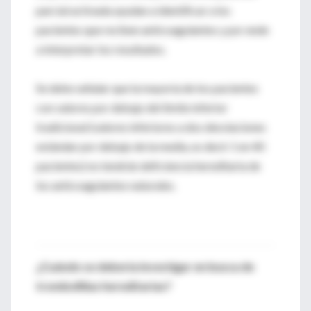
parcial activada ayudan a identificar a los
pacientes que reciben anticoagulantes y por ende
a interpretar los resultados.
Se debe señalar que la mayoría de los pacientes
con valores por debajo del límite inferior
tradicional (valores inferiores a dos desviaciones
estándar por debajo de la media, es decir 1 en 40
pacientes) no tendrán deficiencia hereditaria de
los anticoagulantes naturales.
¿Cuándo se debería investigar en busca de
trombofilias hereditarias?