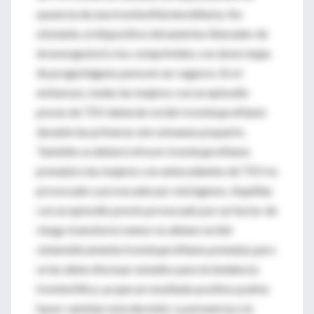
ausencia de una trombofilia hereditaria. No
obstante, el dispositivo intrauterino liberador de
levonorgestrel y los comprimidos con dosis bajas
de progestágeno parecen ser seguros. En el
embarazo, todas las mujeres con un episodio
previo de TEV deberán recibir tromboprofilaxis
durante las primeras seis semanas posparto.
También se deberá ofrecer tromboprofilaxis
prenatal a las mujeres con antecedentes de TEV no
provocado o provocado por estrógenos. Aquéllas
con un episodio previo provocado por un factor de
riesgo transitorio menor no deben recibir
sistemáticamente tromboprofilaxis prenatal, pero
se les debe efectuar estudios para la tendencia
trombofílica, ya que un resultado positivo podría
hacer cambiar esta decisión. La presencia o la