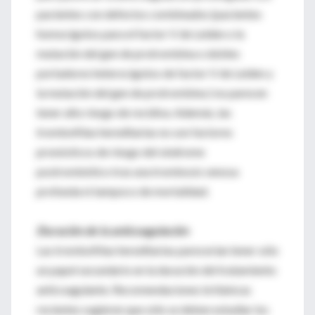
pacientes con defectos combinados (pacientes
homocigotos para el factor V de Leiden o la
mutación del gen de protrombina o dobles
portadores heterocigotos de factor V de Leiden y
la mutación del gen de protrombina ) no parecen
tener alto riesgo de recidiva. Además, las
trombofilias hereditarias no son factores
pronósticos de riesgo del síndrome
postrombótico tras una trombosis venosa
profunda ni tampoco de mortalidad.
Duración de la anticoagulación
Las trombofilias hereditarias parecerían tener sólo
un papel secundario en la duración del tratamiento
anticoagulante. Recomendaciones británicas
recientes sugieren que sólo se deben estudiar los