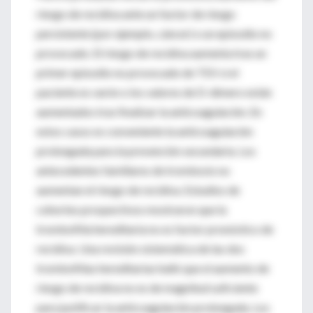
riesgo de recidiva ante un factor de riesgo
persistente (por ejemplo, cáncer) o un episodio no
provocado. El riesgo de recidiva aumenta tras un
primer episodio no provocado de TEV si el
paciente es varón o los valores de D-dímero están
aumentados tras finalizar la anticoagulación. En
estos casos es conveniente la anticoagulación
prolongada para la prevención secundaria. Los
antecedentes familiares de trombosis no
aumentan el riesgo de recidiva. Estudios de
cohortes prospectivos mostraron que la
trombofilia hereditaria no es factor pronóstico de
recidiva. Una revisión sistemática de las dos
trombofilias hereditarias halló que el aumento de
riesgo de recidiva no es de magnitud suficiente
para justificar la anticoagulación prolongada. Los