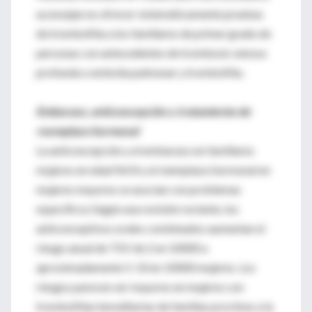
aconsejan no ofrecer sistemáticamente pruebas
de trombofilia a los familiares de primer grado de
personas con antecedentes de trombosis venosa
profunda o embolia pulmonar y trombofilia.
Embarazo, anticoncepción y tratamiento de
reemplazo hormonal
La anticoncepción y el embarazo en familiares
mujeres en edad fértil y el reemplazo hormonal en
mujeres mayores se asocian con problemas
específicos Según una revisión reciente, los
anticonceptivos orales combinados aumentan el
riesgo anual de TEV de 2 en 10000 a
aproximadamente 5-10 en 10000 mujeres. Los
riesgos parecen ser mayores en mujeres con
trombofilias hereditarias de familias proclives a la