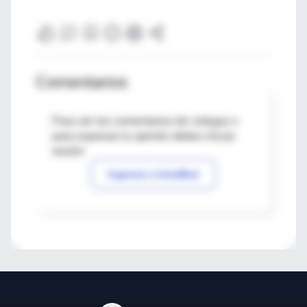
Comentarios
Para ver los comentarios de colegas o
para expresar tu opinión debes iniciar
sesión
Ingresar a IntraMed