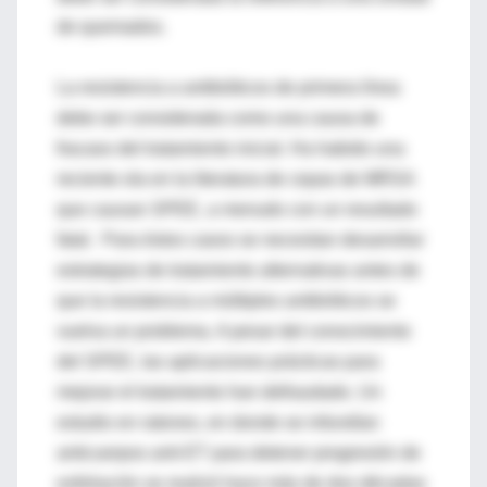
de quemados.
La resistencia a antibióticos de primera línea
debe ser considerada como una causa de
fracaso del tratamiento inicial. Ha habido una
reciente ola en la literatura de cepas de MRSA
que causan SPEE, a menudo con un resultado
fatal. Para éstos casos se necesitan desarrollar
estrategias de tratamiento alternativas antes de
que la resistencia a múltiples antibióticos se
vuelva un problema. A pesar del conocimiento
del SPEE, las aplicaciones prácticas para
mejorar el tratamiento han defraudado. Un
estudio en ratones, en donde se infundían
anticuerpos anti-ET para detener progresión de
exfoliación se realizó hace más de dos décadas