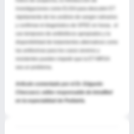
índice de sospecha, la introducción de
investigaciones como ELISA para descubrir ET
rápidamente de los análisis de sangre rutinarios
y confirmar el diagnóstico de SPEE en horas, el
uso temprano de antibióticos apropiados y la
disponibilidad de tratamientos alternativos como
las antitoxinas para los casos severos y
resistentes pueden impedir que la ET-MRSA
sea un problema.
Artículo comentado por el Dr. Edgardo
Checcacci, editor responsable de IntraMed
en la especialidad de Pediatría.