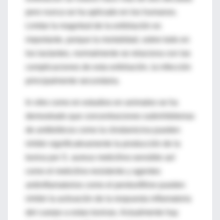
pero nunca se ha aplicado en los humanos.
Limitar la magnitud de la exfoliación es
importante, porque la mortalidad, sobre todo en
los lactantes, normalmente se relaciona con las
complicaciones de esta exfoliación, la infección
principalmente secundaria.
In vitro como en estudios en animales se ha
demostrado que concentraciones subinhibitorias
de antibióticos como la clindamicina pueden
inhibir significativamente la producción de la
toxina por S. aureus meticilino-sensible así
como el meticilino-resistente y agentes
antiinflamatorios como el pentoxifiline pueden
inhibir la activación de la respuesta inflamatoria
del cuerpo a estas toxinas. Actualmente hay