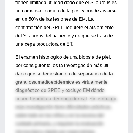
tienen limitada utilidad dado que el S. aureus es
un comensal común de la piel, y puede aislarse
en un 50% de las lesiones de EM. La
confirmación del SPEE requiere el aislamiento
del S. aureus del paciente y de que se trata de
una cepa productora de ET.
El examen histológico de una biopsia de piel,
por consiguiente, es la investigación más útil
dado que la demostración de separación de la
granulosa medioepidérmica es virtualmente
diagnóstico de SPEE y excluye EM dónde
ocurre hendidura dermoepidermal. Sin embargo,
esta investigación tiene dificultades prácticas,
sobre todo en los niños y en la escena del
cuidado primaria, y requiere la evaluación
microscópica rápida por especialistas.