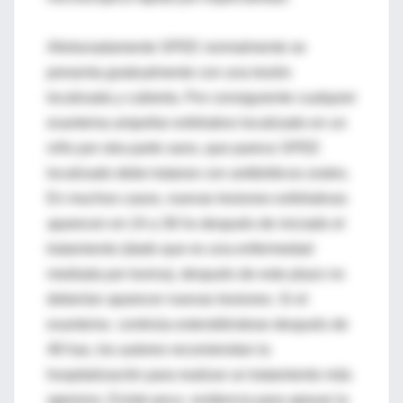
Afortunadamente SPEE normalmente se
presenta gradualmente con una lesión
localizada y cubierta. Por consiguiente cualquier
exantema ampollar exfoliativo localizado en un
niño por otra parte sano, que parece SPEE
localizado debe tratarse con antibióticos orales.
En muchos casos, nuevas lesiones exfoliativas
aparecen en 24 a 36 hs después de iniciado el
tratamiento (dado que es una enfermedad
mediada por toxina), después de este plazo no
deberían aparecer nuevas lesiones. Si el
exantema continúa extendiéndose después de
48 has, los autores recomiendan la
hospitalización para realizar un tratamiento más
agresivo. Existe poca evidencia para apoyar la