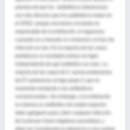
premisa de que los antibióticos intravenosos
son más eficaces que los antibióticos orales en
el SPEE, porque una toxina circulante es
responsable de la exfoliación, el organismo
causante es a menudo un comensal y el foco de
infección es raro. En la mayoría de los casos
pediátricos un resultado exitoso se logra
independiente de qué antibiótico se usen. La
mayoría de las cepas de S. aureus productoras
de ET pertenecen al fago grupo II, que es
raramente resistente a los antibióticos
convencionales. Sin embargo, si la exfoliación
es extensa un antibiótico de amplio espectro
debe agregarse para cubrir cualquier infección
de la piel por Gram-negativos secundaria, y
debe ser considerada la referencia a una unidad