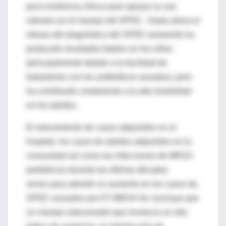
poca evidencia clínica para apoyar su uso
rutinario en el manejo del SPEE. Hasta ahora el
retraso del diagnóstico del SPEE raramente ha
producido resultados fatales en los niños
(principalmente debido a la facilidad de
tratamiento con los antibióticos actuales), pero
ha contribuido ciertamente a la alta mortalidad
en los adultos.
El relevamiento de casos adquiridos en el
hospital, los casos de adultos adquiridos en la
comunidad así como las infecciones de MRSA
pediátricas durante las últimas décadas
sirven para advertir un aumento en los casos de
SPEE causados por ET-MRSA Se concluye que
un manejo estructurado que involucra un alto