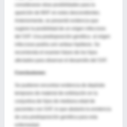
considerarse otras posibilidades para la
aparición de MXF en estos descendientes.
Anteriormente, se presentó evidencia que
sugiere la posibilidad de un origen infeccioso
del SXF. Una predisposición genética al origen
infeccioso podría unir ambas hipótesis. Se
recomienda el examen futuro de los hijos
afectados para observar el desarrollo del SXF.
Conclusiones:
Se pudieron encontrar evidencia de depósito
temprano de material de exfoliación en la
conjuntiva de hijos de mediana edad de
pacientes con SXF, lo que abalaría la existencia
de una predisposición genética para esta
enfermedad.