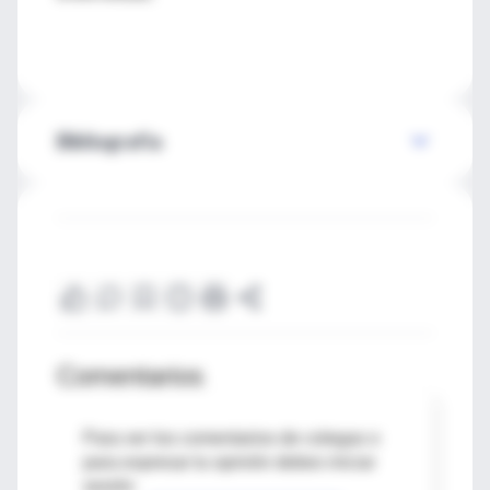
Bibliografía
Comentarios
Para ver los comentarios de colegas o
para expresar tu opinión debes iniciar
sesión