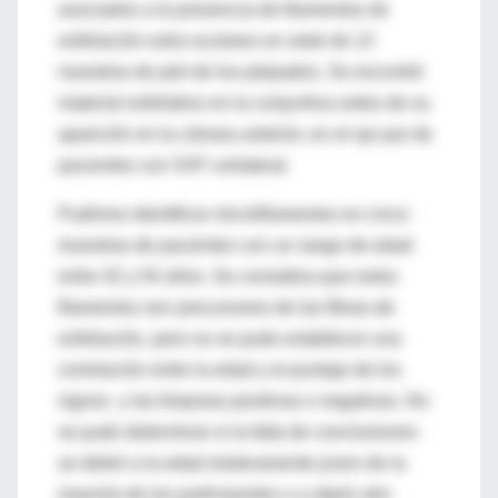
asociados a la presencia de filamentos de
exfoliación extra oculares en siete de 12
muestras de piel de los párpados. Se encontró
material exfoliativo en la conjuntiva antes de su
aparición en la cámara anterior, en el ojo par de
pacientes con SXF unilateral.
Pudimos identificar microfilamentos en cinco
muestras de pacientes con un rango de edad
entre 42 y 54 años. Se considera que estos
filamentos son precursores de las fibras de
exfoliación, pero no se pudo establecer una
correlación entre la edad y el puntaje de los
signos y las biopsias positivas o negativas. No
se pudo determinar si la falta de conclusiones
se debió a la edad relativamente joven de la
mayoría de los participantes o a algún otro