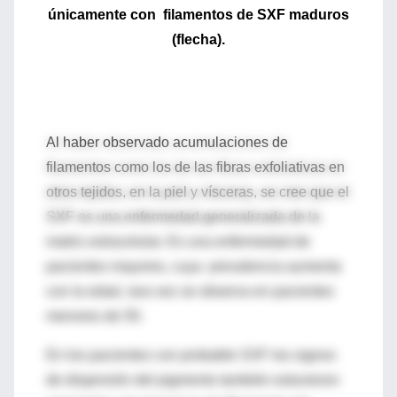
únicamente con filamentos de SXF maduros
(flecha).
Al haber observado acumulaciones de
filamentos como los de las fibras exfoliativas en
otros tejidos, en la piel y vísceras, se cree que el
SXF es una enfermedad generalizada de la
matriz extracelular. Es una enfermedad de
pacientes mayores, cuya prevalencia aumenta
con la edad, rara vez se observa en pacientes
menores de 50.
En los pacientes con probable SXF los signos
de dispersión del pigmento también estuvieron