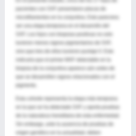
En el presente estudio, cinco de los 17 hijos de
pacientes con SXF presentaron placas de
microfilamentos en la conjuntiva. Esto pareciera
ser una etapa temprana en el desarrollo del
SXF. Los hijos con biopsias positivas no solo
tuvieron menos signos pigmentarios de SXF,
sino que tres de ellos tuvieron puntaje 0. Esto
indicaría que el primer MXF detectable en la
biopsia de la conjuntiva aparece aún antes de
que se desarrollen signos relacionados con el
pigmento.
Esta cohorte representa la etapa más temprana
en la que se ha detectado SXF y aporta pruebas
de la naturaleza hereditaria de esta enfermedad.
Sin embargo, ante la ausencia de pruebas de
origen genético en la actualidad, deben