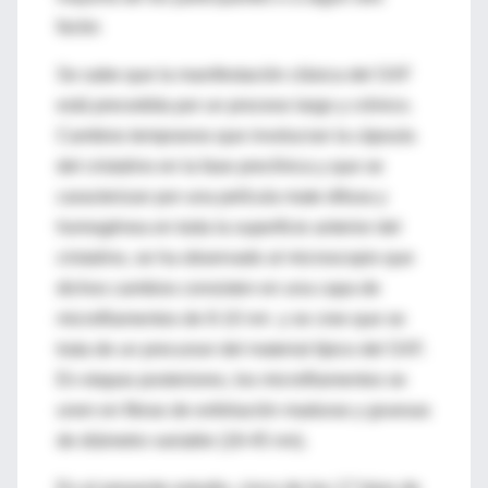
factor.
Se sabe que la manifestación clásica del SXF
está precedida por un proceso largo y crónico.
Cambios tempranos que involucran la cápsula
del cristalino en la fase preclínica y que se
caracterizan por una película mate difusa y
homogénea en toda la superficie anterior del
cristalino, se ha observado al microscopio que
dichos cambios consisten en una capa de
microfilamentos de 8-10 nm y se cree que se
trata de un precursor del material típico del SXF.
En etapas posteriores, los microfilamentos se
unen en fibras de exfoliación maduras y gruesas
de diámetro variable (18-45 nm).