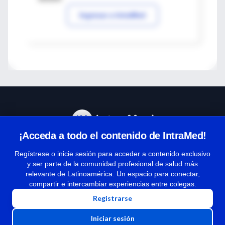
Ingresar a IntraMed
¡Acceda a todo el contenido de IntraMed!
Centro de Ayuda
Regístrese o inicie sesión para acceder a contenido exclusivo
y ser parte de la comunidad profesional de salud más
relevante de Latinoamérica. Un espacio para conectar,
Términos y condiciones
compartir e intercambiar experiencias entre colegas.
| Políticas de privacidad
Registrarse
| Todos los derechos reservados | Copyright 1997-2026
Iniciar sesión