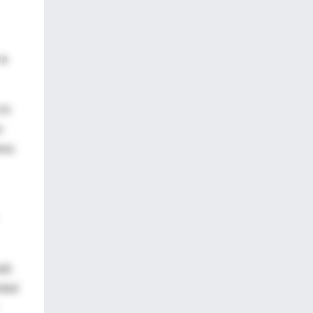
la
lo
s
sea.
ad)
idad