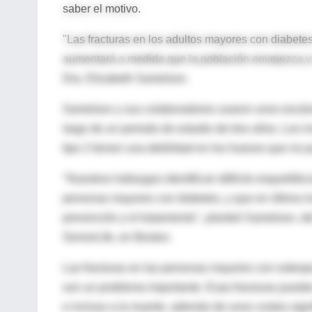
saber el motivo.
"Las fracturas en los adultos mayores con diabete
aumentará a medida que la población envejezca y la
Dra. Elizabeth Samelson.
Samelson y sus colaboradores usaron unos escáne
largo de un periodo de estudio de tres años. Los 
tipo 2 tienen una debilidad en los huesos que no
"Nuestros hallazgos identifican déficits esquelético
personas mayores con diabetes, y que en última i
prevención y el tratamiento", planteó Samelson, de
SeniorLife, en Boston.
Las fracturas en las personas mayores con osteop
son un problema importante. Esas fracturas pueden
e incluso a la muerte, además de unos costos sign