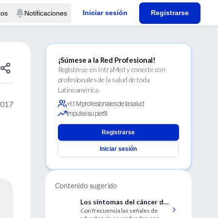
Iniciar sesión
Registrarse
tos
Notificaciones
¡Súmese a la Red Profesional!
Regístrese en IntraMed y conecte con
profesionales de la salud de toda
Latinoamérica.
2017
+1.1 M profesionales de la salud
Impulse su perfil
Registrarse
Iniciar sesión
Contenido sugerido
Los síntomas del cáncer de
Con frecuencia las señales de
próstata no siempre son