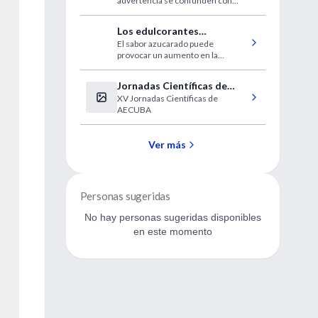
advertencia se confunden con
obvios
otras afecciones
Los edulcorantes
El sabor azucarado puede
artificiales engañan al
provocar un aumento en la
cerebro
respuesta metabólica
Jornadas Científicas de
XV Jornadas Científicas de
Estudantes de Medicina
AECUBA
UBA AECUBA
Ver más
Personas sugeridas
No hay personas sugeridas disponibles
en este momento