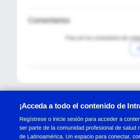
Comentarios
Para ver los comentarios de coleg
I
¡Acceda a todo el contenido de Int
Regístrese o inicie sesión para acceder a conten
ser parte de la comunidad profesional de salud 
Centro de Ayuda
de Latinoamérica. Un espacio para conectar, co