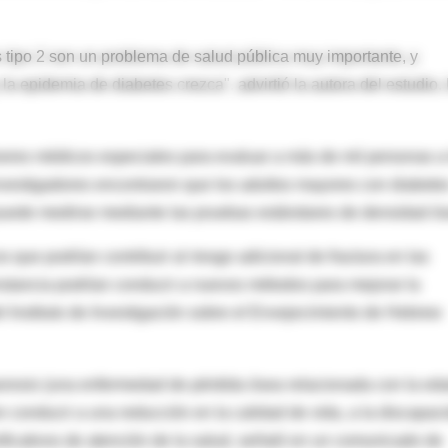
s tipo 2 son un problema de salud pública muy importante, y
 epidemia de diabetes crezca", advirtió la autora del estudio, 
res médicos especiales para evaluar a más de mil personas a 
investigadores encontraron que los adultos mayores con diabete
 puede medirse mediante las pruebas estándares de densidad ó
s que podrían contribuir al riesgo adicional de fractura en las
nstancia podrían conducir a nuevos métodos para mejorar la
l Instituto de Investigación sobre el Envejecimiento de Hebrew
orosis (una enfermedad de pérdida ósea relacionada con la ed
 conducir a una reducción en la calidad de vida, a la discapac
ificativos de atención de la salud, señaló en un comunicado de