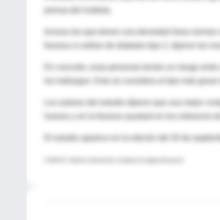
prensa del instituto.
Incluso los que tienen una densidad ósea normal o
fractura si sufrían de diabetes tipo 2, dijeron los i
En concreto, esas personas tenían un riesgo entre 
los hallazgos. Esto se considera el tipo más grave
Los autores del estudio dijeron que una mejor comp
huesos y en la fractura ayudará en los esfuerzos d
El estudio aparece en la edición del 20 de septie
FUENTE: Hebrew SeniorLife's Institute for Aging Research