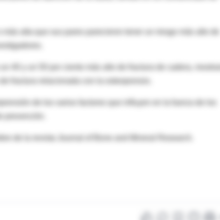
 más alta que sus pares parecieron tener un riesgo más alto de
nvestigadores.
un 40 y un 50 por ciento más alto de fractura de cadera, mostra
 de fractura relacionada con la osteoporosis.
rensión de los varios factores que influyen en la fuerza de los
e prevención.
mbre de la revista Journal of Bone and Mineral Research.