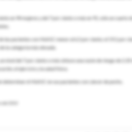
iento en 94 mujeres y del 7 por ciento o más en 91; sólo un cuarto 
etes.
de las pacientes con HbA1C menor al 6,5 por ciento; el 19,1 por ci
de la categoría más elevada.
n nivel del 7 por ciento o más obtuvo una razón de riesgo de 2,35 
ación, el ejercicio y la salud física.
án determinar el HbA1C en sus pacientes con cáncer de pecho,
e del 2010