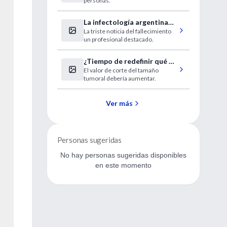
personas.
La infectología argentina
La triste noticia del fallecimiento
de duelo
un profesional destacado.
¿Tiempo de redefinir qué es
El valor de corte del tamaño
un cáncer prostático
tumoral debería aumentar.
insignificante?
Ver más
Personas sugeridas
No hay personas sugeridas disponibles
en este momento