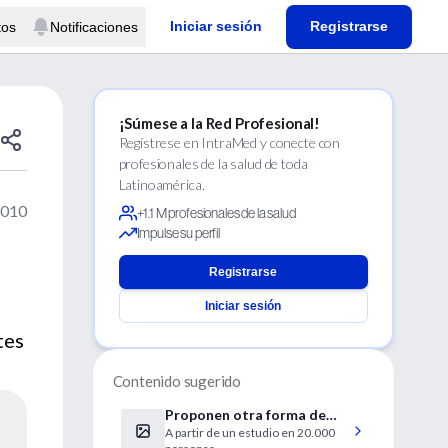
Iniciar sesión
Registrarse
tos
Notificaciones
¡Súmese a la Red Profesional!
Regístrese en IntraMed y conecte con
profesionales de la salud de toda
Latinoamérica.
2010
+1.1 M profesionales de la salud
Impulse su perfil
Registrarse
Iniciar sesión
tes
Contenido sugerido
Proponen otra forma de
A partir de un estudio en 20.000
medir la obesidad