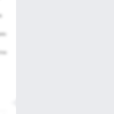
de
ento
tras