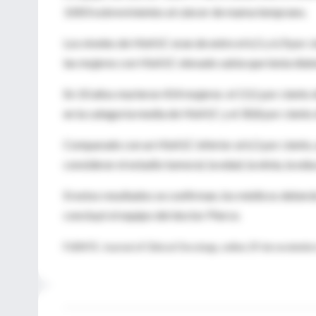
3.003 sobrevivientes al cáncer de mama temprano.
Los niveles de HbA1C eran de entre el 6,5 y 6,9 por c
las mujeres con HbA1C elevado sabía que tenía diab
En 10 años murieron 414 mujeres: el 13,1 por ciento 
en la categoría media de HbA1C y el 30,8 por ciento 
Comparado con un HbA1C inferior al 6,5 por ciento, u
considerar el estadio tumoral, la edad, la etnia, la educ
Si estos resultados se confirman, los médicos deber
concluyó el equipo del doctor Pierce.
FUENTE: Journal of Clinical Oncology, online 29 de noviembr