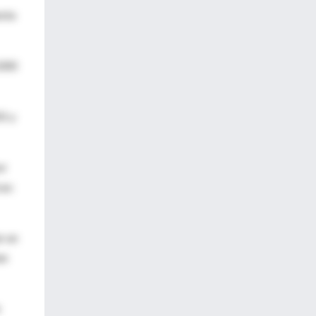
esta
.000
01 y
or
as:
r un
an