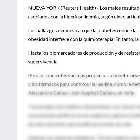
NUEVA YORK (Reuters Health) - Los malos resultado
asociados con la hiperinsulinemia, según cinco artícu
Los hallazgos demuestran que la diabetes reduce la 
obesidad interfiere con la quimioterapia. En tanto, l
Hasta los biomarcadores de producción y de resistenc
supervivencia.
Pero los pacientes son más propensos a beneficiarse c
y los fármacos para controlar la insulina, como la me
Alessandra Gennari, del Hospital Galliera, en Italia.
Y aconsejan a los médicos de pacientes con cáncer ma
visceral (más de 80 cm en las mujeres) y aplicar el ín
las intervenciones que modifican el estilo de vida.
Además, las expertas señalaron: "En las mujeres con c