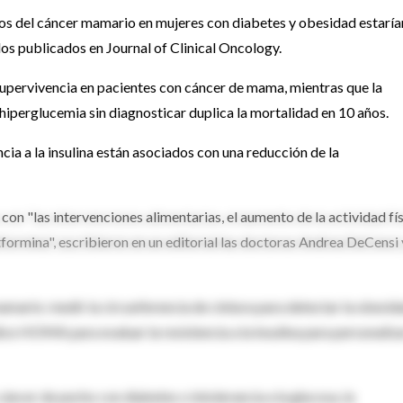
s del cáncer mamario en mujeres con diabetes y obesidad estaría
los publicados en Journal of Clinical Oncology.
supervivencia en pacientes con cáncer de mama, mientras que la
a hiperglucemia sin diagnosticar duplica la mortalidad en 10 años.
ia a la insulina están asociados con una reducción de la
on "las intervenciones alimentarias, el aumento de la actividad fí
tformina", escribieron en un editorial las doctoras Andrea DeCensi 
mario: medir la circunferencia de cintura para detectar la obesid
dice HOMA para evaluar la resistencia a la insulina para personaliz
áncer de pecho con diabetes o intolerancia a la glucosa, la