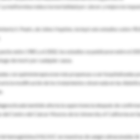
. La metformina reduce la mortalidad por cáncer y mejora la respu
imberly S. Peairs, de Johns Hopkins, incluyó seis estudios sobre 90
.
pecho entre 1985 y el 2002; los estudios se publicaron entre el 20
iesgo de morir por cualquier causa.
atadas con quimioterapia eran más propensas a ser hospitalizadas p
caría la modificación de los tratamientos observada en las diabétic
a.
diagnosticada también afecta la supervivencia después de confirma
del Centro del Cáncer Moores de la University of California en S
vel de hemoglobina (Hb) A1C en muestras de sangre almacenadas de