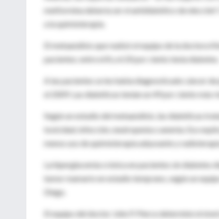
metformina debería ser el antidiabético de elección"
a la quimioterapia.
El metaanálisis que realizó el equipo de la doctora K
pacientes; entre el 8 y el 20 por ciento tenía diabetes
A las pacientes se les había diagnosticado cáncer de 
el 2009. Las diabéticas tenían un 49 por ciento más r
Según un estudio del metaanálisis, las diabéticas tr
toxicidad, infección, neutropenia o anemia. Eso expli
menos uso de quimioterapia adyuvante y radioterapi
La hiperglucemia crónica en pacientes sin diabetes 
tumor mamario en estadio temprano, según un equipo 
Diego.
El equipo del doctor John P. Pierce determinó el ni