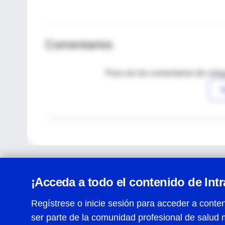
Comentarios
Para ver los comentarios de coleg
I
¡Acceda a todo el contenido de Int
Regístrese o inicie sesión para acceder a conten
ser parte de la comunidad profesional de salud 
Centro de Ayuda