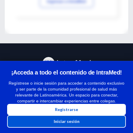
Ingresar a IntraMed
¡Acceda a todo el contenido de IntraMed!
Centro de Ayuda
Regístrese o inicie sesión para acceder a contenido exclusivo
y ser parte de la comunidad profesional de salud más
relevante de Latinoamérica. Un espacio para conectar,
Términos y condiciones
compartir e intercambiar experiencias entre colegas.
| Políticas de privacidad
Registrarse
| Todos los derechos reservados | Copyright 1997-2026
Iniciar sesión