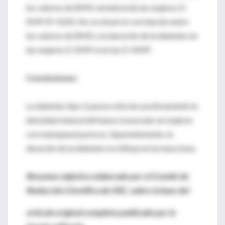
los valores de BMD vertebral de las mujeres D-
EMP (P<0,05). No se observó correlación entre
los valores de BMD y la duración de la diabetes en
las mujeres D-EMP ni en las D-NMP.
Conclusiones:
La diabetes tipo 2 parece afectar positivamente la
densidad mineral del hueso travecular en mujeres
con menopausia precoz. Aparentemente, la
duración de la diabetes no influye en la masa ósea.
Resumen objetivo elaborado por el Comité de
Redacción Científica de SIIC, sobre la base del
artículo original completo publicado por la