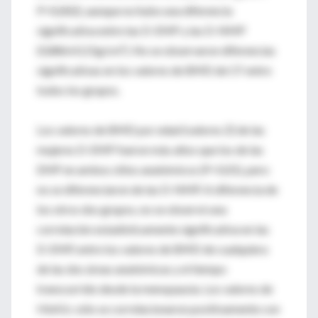
P=0,002), aunque no hubo una diferencia
significativa entre las D-EMP y las D-NMP
(0,886±0,15g/cm²). No se observaron diferencias
significativas en los valores de BMD de CF entre
todos los grupos.
Los valores de BMD por edad (valores Z) de las
mujeres D-EMP fueron más altos que los de las
EMP en ambos sitios anatómicos (P<0,01), pero
no se diferenciaron de las D-NMP. A diferencia de
los otros dos grupos, no se observó una
correlación estadísticamente significativa en las
D-EMP, entre los valores de BMD de cualquiera
de las dos áreas anatómicas y el tiempo
transcurrido desde la menopausia. Los valores de
HbA1c sólo se correlacionaron positivamente con