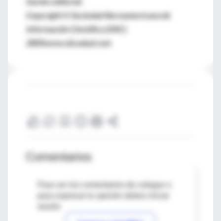
fuente editorial.
Copyright © Sociedad Iberoamericana de
Información Científica (SIIC),
2005www.siicsalud.com
Comentarios
Para ver los comentarios de colegas o
para expresar tu opinión debes iniciar
sesión