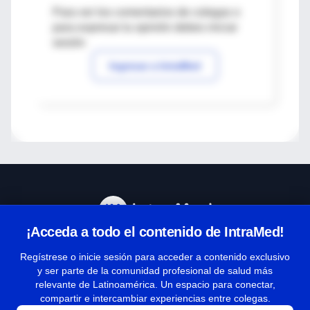
Para ver los comentarios de colegas o
para expresar tu opinión debes iniciar
sesión
Ingresar a IntraMed
¡Acceda a todo el contenido de IntraMed!
Centro de Ayuda
Regístrese o inicie sesión para acceder a contenido exclusivo
y ser parte de la comunidad profesional de salud más
relevante de Latinoamérica. Un espacio para conectar,
Términos y condiciones
compartir e intercambiar experiencias entre colegas.
| Políticas de privacidad