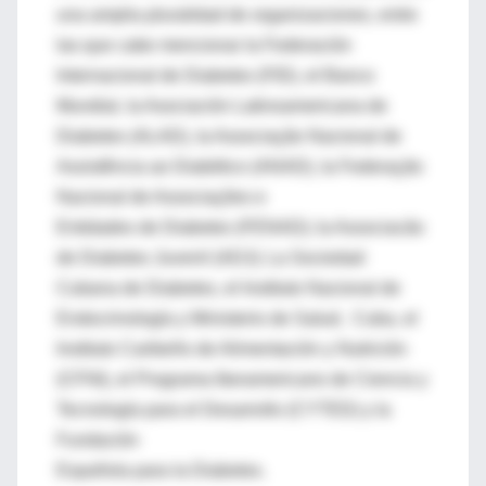
una amplia pluralidad de organizaciones, entre
las que cabe mencionar la Federación
Internacional de Diabetes (FID), el Banco
Mundial, la Asociación Latinoamericana de
Diabetes (ALAD), la Associação Nacional de
Assistência ao Diabético (ANAD), la Federação
Nacional de Associações e
Entidades de Diabetes (FENAD); la Associacão
de Diabetes Juvenil (ADJ); La Sociedad
Cubana de Diabetes, el Instituto Nacional de
Endocrinología y Ministerio de Salud, Cuba, el
Instituto Caribeño de Alimentación y Nutrición
(CFNI), el Programa Iberamericano de Ciencia y
Tecnología para el Desarrollo (CYTED) y la
Fundación
Española para la Diabetes.