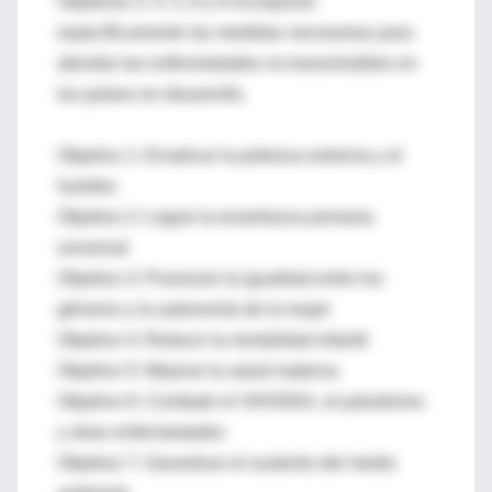
Objetivos 3, 4, 5, 6 y 8 incorporan
específicamente las medidas necesarias para
abordar las enfermedades no transmisibles en
los países en desarrollo.
Objetivo 1: Erradicar la pobreza extrema y el
hambre
Objetivo 2: Lograr la enseñanza primaria
universal
Objetivo 3: Promover la igualdad entre los
géneros y la autonomía de la mujer
Objetivo 4: Reducir la mortalidad infantil
Objetivo 5: Mejorar la salud materna
Objetivo 6: Combatir el VIH/SIDA, el paludismo
y otras enfermedades
Objetivo 7: Garantizar el sustento del medio