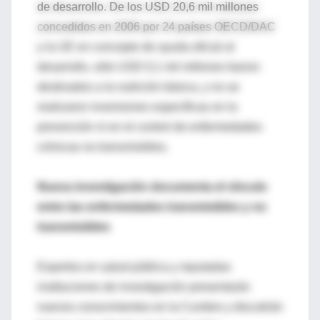
de desarrollo. De los USD 20,6 mil millones
concedidos en 2006 por 24 países OECD/DAC
y la UE en concepto de ayuda oficial al
desarrollo, sólo USD 0,1 mil millones fueron
destinados a la nutrición básica, y no se
realizaron inversiones específicas en la
prevención ni en el control de enfermedades
crónicas no transmisibles.
Nueva investigación documenta el vínculo
entre las enfermedades transmisibles y no
transmisibles
Expertos en salud pública y reputadas
instituciones de investigación presentarán
nuevos conocimientos en la Cumbre y discutirán