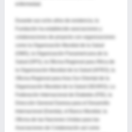
enfermedad.
Durante sus ocho años de existencia, la
Fundación ha establecido asociaciones y
colaboraciones de proyecto con organizaciones
como la Organización Mundial de la Salud
(OMS), la Organización Panamericana de la
Salud (OPS), la Oficina Regional para África de
la Organización Mundial de la Salud (AFRO), la
Oficina Regional para Asia Sur-Oriental de la
Organización Mundial de la Salud (SEARO), La
Federación Internacional de Diabetes (FID), la
Dirección General Danesa para el Desarrollo
Internacional (Danida), el Banco Mundial, la
Oficina de las Naciones Unidas para las
Asociaciones de Colaboración así como