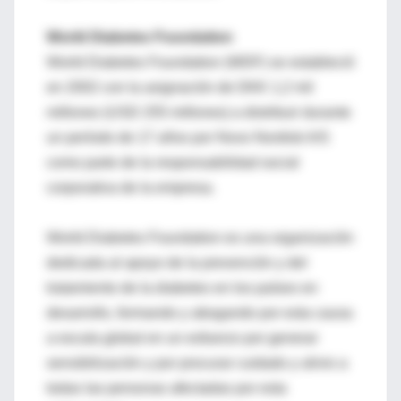
World Diabetes Foundation
World Diabetes Foundation (WDF) se estableció
en 2002 con la asignación de DKK 1,2 mil
millones (USD 255 millones) a distribuir durante
un período de 17 años por Novo Nordisk A/S
como parte de la responsabilidad social
corporativa de la empresa.
World Diabetes Foundation es una organización
dedicada al apoyo de la prevención y del
tratamiento de la diabetes en los países en
desarrollo, formando y abogando por esta causa
a escala global en un esfuerzo por generar
sensibilización y por procurar cuidado y alivio a
todas las personas afectadas por esta