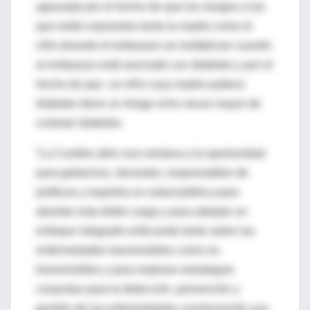
agravada por el hecho de que los riesgos a los
que están expuestos tanto la madre como el
niño durante el embarazo se multiplican cuando
el embarazo está asociado con diabetes y por el
hecho de que un niño cuya madre padece
diabetes tiene un riesgo ocho veces mayor de
contraer diabetes.
“La Cumbre abre una ventana a la oportunidad
para gobiernos, donantes, responsables de
políticas y expertos en salud pública para
abordar esta doble carga y para adoptar un
enfoque integrado enfocando tanto sobre las
enfermedades transmisibles como no
transmisibles y para explorar estrategias
conjuntas para la detección, prevención y
gestión de las enfermedades construyendo una