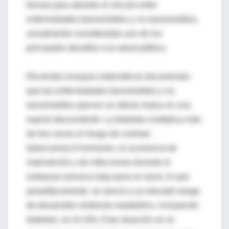
formas para abordar el vínculo entre
enfermedades transmisibles y no transmisibles,
actualmente consideradas uno de los
principales desafíos a la salud pública.
Recientes ensayos sistemáticos documentan
que las enfermedades transmisibles y no
transmisibles ejercen un efecto mutuo en una
espiral descendente. La diabetes multiplica más
de tres veces el riesgo de contraer
tuberculosis.9 Asimismo, la ocurrencia de
malnutrición y de infecciones durante el
embarazo provoca bajo peso al nacer, lo que
paradójicamente, se asocia a un elevado riesgo
de desarrollar síndrome metabólico, incluyendo
diabetes, en el niño. Esta situación se ve