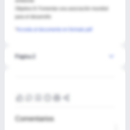
ambiente
Objetivo 8: Fomentar una asociación mundial
para el desarrollo
*
Acceda al documento en formato pdf
Página 2
Comentarios