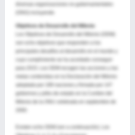
diversas organizaciones no gubernamentales
(ONG) incluyendo
Objetivos de Desarrollo del Milenio
Los Objetivos de Desarrollo del Milenio (ODM)
son ocho objetivos que responden a los
principales desafíos al desarrollo en el mundo y
cuyo cumplimiento se ha acordado conseguir
para 2015. Los ODM recogen las acciones y las
metas contenidas en la Declaración del Milenio
adoptada por 189 naciones y firmada por 147
gobiernos y jefes de estado en la Cumbre del
Milenio de la ONU celebrada en septiembre de
2000.
Existen ocho ODM (ver a continuación). Los