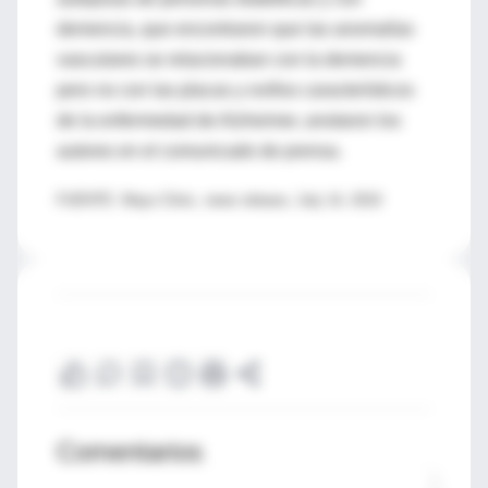
demencia, que encontraron que las anomalías
vasculares se relacionaban con la demencia
pero no con las placas y ovillos característicos
de la enfermedad de Alzheimer, anotaron los
autores en el comunicado de prensa.
FUENTE: Mayo Clinic, news release, July 14, 2010
Comentarios