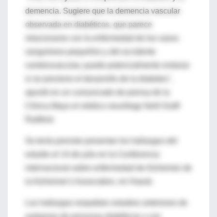
demencia. Sugiere que la demencia vascular
observada en diabéticos, que parece
relacionarse con la enfermedad de los vasos
sanguíneos pequeños y del accidente
cerebrovascular, puede potencialmente evitarse
si se previene el desarrollo de la diabetes",
apuntó en un comunicado de prensa de la
Clínica Mayo el médico neurólogo Neill Graff-
Radford.
Se tenía previsto presentar los hallazgos del
estudio el 14 de julio en la Conferencia
internacional sobre enfermedad de Alzheimer de
la Alzheimer's Association, en Hawái.
Los hallazgos respaldan estudios anteriores de
autopsias de personas diabéticas y con