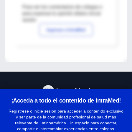
Para ver los comentarios de colegas o
para expresar tu opinión debes iniciar
sesión
Ingresar a IntraMed
¡Acceda a todo el contenido de IntraMed!
Centro de Ayuda
Regístrese o inicie sesión para acceder a contenido exclusivo
y ser parte de la comunidad profesional de salud más
relevante de Latinoamérica. Un espacio para conectar,
Términos y condiciones
compartir e intercambiar experiencias entre colegas.