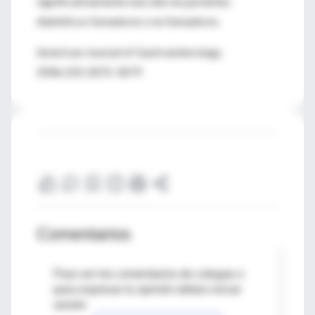
significativamente más alto en pacientes
diabéticos fumadores o ex fumadores.
American Journal of Gastroenterology
2006;101:1872-1879
Comentarios
Para ver los comentarios de colegas o
para expresar tu opinión debes iniciar
sesión