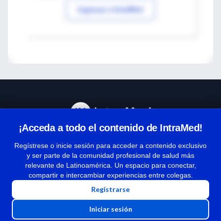
Ingresar a IntraMed
¡Acceda a todo el contenido de IntraMed!
Centro de Ayuda
Regístrese o inicie sesión para acceder a contenido exclusivo
y ser parte de la comunidad profesional de salud más
relevante de Latinoamérica. Un espacio para conectar,
Términos y condiciones
compartir e intercambiar experiencias entre colegas.
| Políticas de privacidad
Registrarse
| Todos los derechos reservados | Copyright 1997-2026
Iniciar sesión