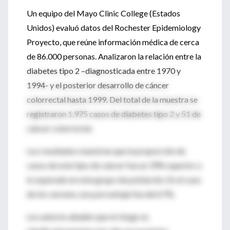
Un equipo del Mayo Clinic College (Estados
Unidos) evaluó datos del Rochester Epidemiology
Proyecto, que reúne información médica de cerca
de 86.000 personas. Analizaron la relación entre la
diabetes tipo 2 –diagnosticada entre 1970 y
1994- y el posterior desarrollo de cáncer
colorrectal hasta 1999. Del total de la muestra se
registraron 1.975 casos de diabetes tipo 2 y 51 de
cáncer colorrectal.
Los resultados muestran que la proporción de
casos de este tipo de cáncer fue un 39% superior a
lo esperado en este grupo de población. En el caso
de los varones, ese porcentaje fue del 67%.
Los autores añaden que el riesgo es