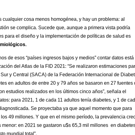
es cualquier cosa menos homogénea, y hay un problema: al
tión se complica. Sucede que, aunque a primera vista podría
s para el diseño y la implementación de políticas de salud es
emiológicos.
os de esos “países ingresos bajos y medios” contar datos está
zación del Atlas de la FID 2021: “Se realizaron estimaciones pa
l Sur y Central (SACA) de la Federación Internacional de Diabe
etes en adultos de entre 20 y 79 años se basaron en 27 fuentes
on estudios realizados en los últimos cinco años”, señala el
datos: para 2021, 1 de cada 11 adultos tenía diabetes, y 1 de ca
diagnosticada. Se proyectaba ya que aquel momento que para
os 49 millones. Y que en el mismo período, la prevalencia cre
es menor: en 2021 se gastaron u$s 65,3 mil millones
en diabete
to mundial total”.