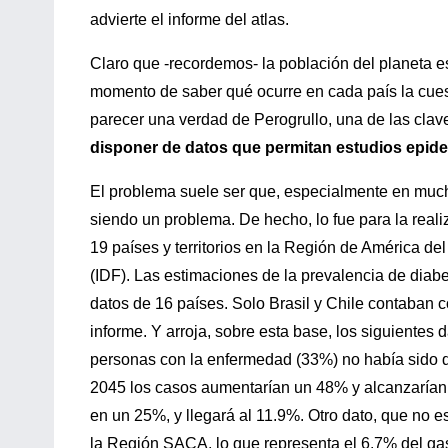
advierte el informe del atlas.
Claro que -recordemos- la población del planeta 
momento de saber qué ocurre en cada país la cues
parecer una verdad de Perogrullo, una de las clave
disponer de datos que permitan estudios epid
El problema suele ser que, especialmente en much
siendo un problema. De hecho, lo fue para la reali
19 países y territorios en la Región de América de
(IDF). Las estimaciones de la prevalencia de diab
datos de 16 países. Solo Brasil y Chile contaban c
informe. Y arroja, sobre esta base, los siguientes 
personas con la enfermedad (33%) no había sido 
2045 los casos aumentarían un 48% y alcanzarían l
en un 25%, y llegará al 11.9%. Otro dato, que no 
la Región SACA, lo que representa el 6.7% del gas