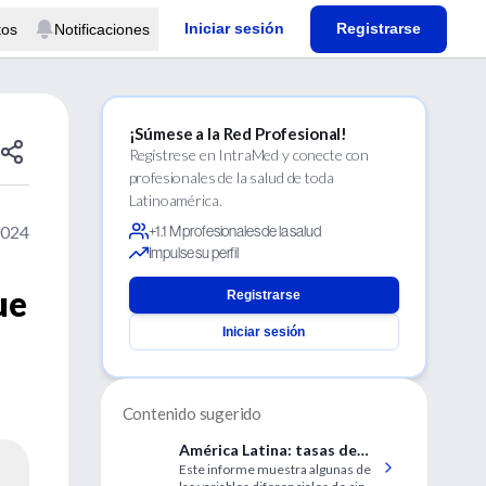
Iniciar sesión
Registrarse
tos
Notificaciones
¡Súmese a la Red Profesional!
Regístrese en IntraMed y conecte con
profesionales de la salud de toda
Latinoamérica.
2024
+1.1 M profesionales de la salud
Impulse su perfil
ue
Registrarse
Iniciar sesión
Contenido sugerido
América Latina: tasas de
Este informe muestra algunas de
embarazos forzados en