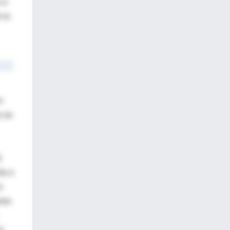
 a
 la
n
a se
á
ta a
s
ores
e