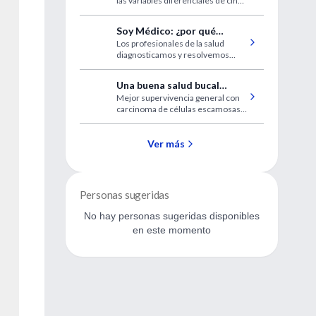
las variables diferenciales de cinco
adolescentes siguen
países de LATAM: Ecuador, Chile,
aumentando
México, Colombia y Perú.
Soy Médico: ¿por qué
Los profesionales de la salud
invertir?
diagnosticamos y resolvemos
patologías complejas pero
tenemos una gran dificultad para
Una buena salud bucal
gestionar dinero. ¿Cuál es la
Mejor supervivencia general con
mejora la supervivencia del
importancia de aprender a
carcinoma de células escamosas
manejar nuestros ingresos?
cáncer de cabeza y cuello
de cabeza y cuello asociado con
dientes naturales remanentes y
visitas frecuentes al dentista.
Ver más
Personas sugeridas
No hay personas sugeridas disponibles
en este momento