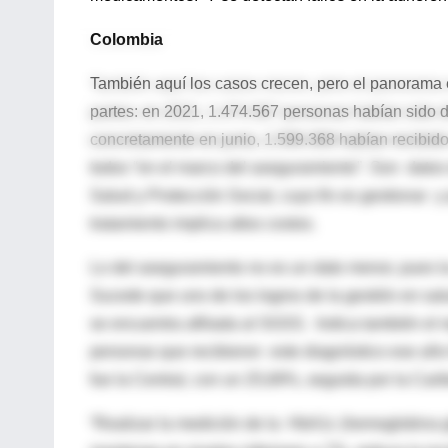
Colombia
También aquí los casos crecen, pero el panorama e
partes: en 2021, 1.474.567 personas habían sido 
concretamente en junio, 1.599.368 habían recibido
todos “en el marco del aseguramiento”. Son
datos
Salud y Protección Social, cuyo fin es gestionar
y
tratamiento implica altos costos.
Lo del aseguramiento no es un dato menor, pues la 
Sucede que uno de los logros de la gestión en sa
se encuentra afiliada al SGSS.
Indica también el 
personas que recibieron
este diagnóstico ese año
fue la Central, con un 25,69%, seguida por la Car
“Realizar la medición de la
HbA1c (hemoglobina gl