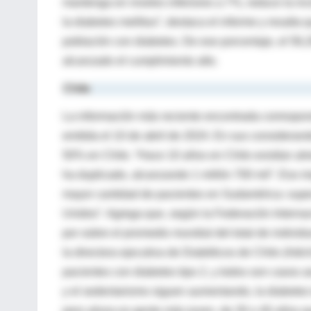
mantenga en niveles inferiores a 7%, reduce la i
la diabetes mellitus”, destaca el informe y resalt
población con diabetes. De ese porcentaje, el 56,
alcanzado el cumplimiento alto.
Chile
La información más reciente encontrada correspo
emitida el 10 de abril de 2024. En sus considera
50% en Chile. “Hace 10 años en Chile existían alr
ha duplicado, alcanzando 1 millón 700 mil”. Eso im
mayor cantidad de pacientes en Sudamérica: supera
Unidos”. Agrega que, según la Federación Internaci
por sobre el promedio mundial del total de indiv
la directora ejecutiva de Diabéticos de Chile (Adic
pacientes con diabetes tipo 2, y todos son casos as
y el sedentarismo siguen aumentando, la diabetes
pero ahora es gente más joven, de 30 o 40 años q