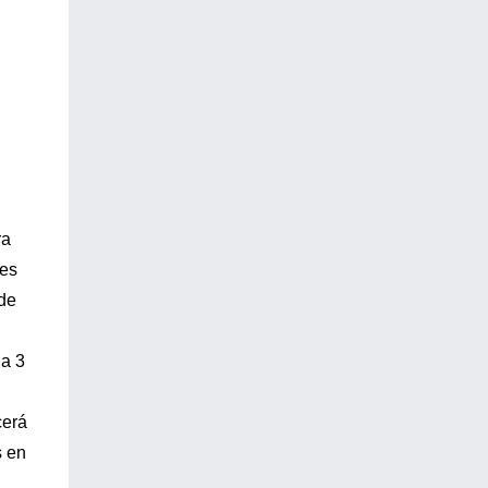
ra
tes
 de
da 3
cerá
s en