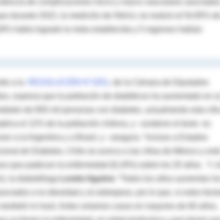
ncidencia de complicaciones micro y macro vasculares asociadas
a que durante 2022, la medición de HbA1c se realizó al 54,95% de
28% había logrado la meta establecida y 5 regiones habían
nde a la
RESOLUCIÓN N°1051
, de la Cámara de Diputados
ndos, expresa que la población de diabéticos ha aumentado en u
ededor de 850 mil personas con diabetes, actualmente esta cifr
plica el 12% de la población chilena, y –sostiene el texto- es
n a la Argentina y a Brasil, y –asegura- “incluso a Estados
onal de Diabetes, Chile se acerca a las cifras de México y est
iduos que padecen la enfermedad (8,19%) sobre los 20 años.
Y ci
h), la diabetóloga
Loreto Aguirre
: “Todos los años aumentan lo
ociados a la obesidad y al sobrepeso, por lo que, si estos fact
 también lo hará. Antes veíamos casos en mayores de 60 años,
ue ya tienen la enfermedad, en edad productiva y que tienen qu