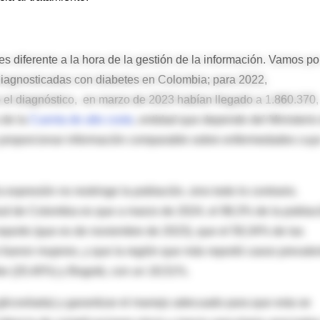
s diferente a la hora de la gestión de la información. Vamos po
diagnosticadas con diabetes en Colombia; para 2022,
 el diagnóstico,
en marzo de 2023 habían llegado a 1.860.370,
 de la
Cuenta de alto costo
, entidad que depende del Ministerio
 proporcionar información comparable sobre enfermedades cuy
expresión no restringe la población, sino todo lo contrario.
lud de Colombia es que a marzo de 2024, el 98,3% de la poblac
reporte (que es de noviembre de 2023), que el 59,34% de las
 fueron mujeres, y que la región que más reportó casos prevale
ibe (20,40%) y Bogotá, con un 18,51%.
icosilada) y garantizar el manejo adecuado para que esta se