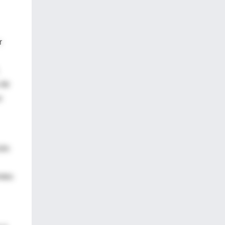
r
 de
o
ión
ntes