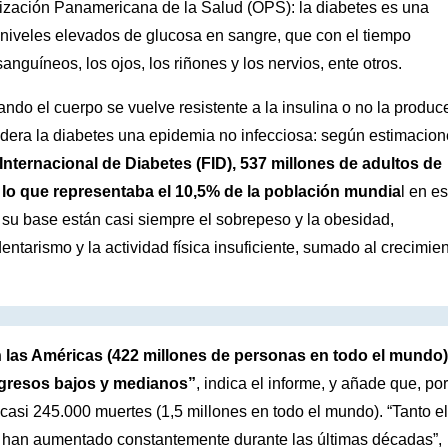
zación Panamericana de la Salud (OPS): la diabetes es una
 niveles elevados de glucosa en sangre, que con el tiempo
nguíneos, los ojos, los riñones y los nervios, ente otros.
ndo el cuerpo se vuelve resistente a la insulina o no la produc
idera la diabetes una epidemia no infecciosa: según estimacio
Internacional de Diabetes (FID), 537 millones de adultos de
, lo que representaba el 10,5% de la población mundia
l en es
su base están casi siempre el sobrepeso y la obesidad,
ntarismo y la actividad física insuficiente, sumado al crecimie
las Américas (422 millones de personas en todo el mundo)
ingresos bajos y medianos”
, indica el informe, y añade que, por
casi 245.000 muertes (1,5 millones en todo el mundo). “Tanto el
 han aumentado constantemente durante las últimas décadas”,