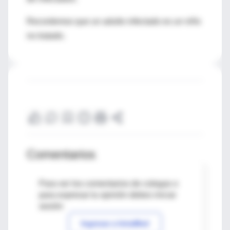
Recordemos que un adulto infectado es un niño
no tratado.
Comentarios
Para ver los comentarios de colegas o
para expresar tu opinión debes iniciar
sesión
Ingresar a IntraMed