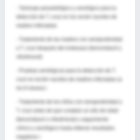
- Tamizaje parasitológico y serológico para la
detección de T. cruzi en los recién nacidos de
madres infectadas
- Tratamiento de las madres con seropositividad
a T. cruzi después del embarazo (benznidazol y
nifurtimoxd)
- Pruebas serológicas para la detección de T.
cruzi en recién nacidos de madres infectadas (a
los 8 meses) •
- Tratamiento de los niños con seropositividad a
T. cruzi antes de que cumplan un año de edad
(benznidazol o nifurtimox)d y seguimiento
clínico y serológico hasta obtener resultados
negativos •