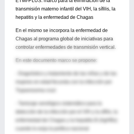
ETMI-PLUS: marco para la eliminación de la
transmisión materno infantil del VIH, la sífilis, la
hepatitis y la enfermedad de Chagas
En el mismo se incorpora la enfermedad de
Chagas al programa global de iniciativas para
controlar enfermedades de transmisión vertical.
En este documento marco se propone:
- Diagnóstico y tratamiento de las niñas y de las
mujeres en edad fecunda con la infección por
Trypanosoma cruzi
- Tamizaje serológico sistemático para la
detección de la infección por el VIH y la sífilis, la
enfermedad de Chagas y la hepatitis B (AgHBs)
cuando lo exija la política nacional