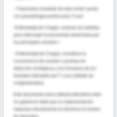
- Tratamiento inmediato de todo recién nacido
con parasitología positiva para T.cruzi
-Enfermedad de Chagas: acelerar las medidas
para interrumpir la transmisión domiciliaria por
los principales vectores •
- Enfermedad de Chagas: considerar la
conveniencia de someter a pruebas de
detección serológicas a los hermanos de los
lactantes infectados por T. cruzi (método de
conglomerados)
Este documento marco debería difundirse entre
los gobiernos dado que su implementación
impactara directamente en disminuir el número
de infectados.