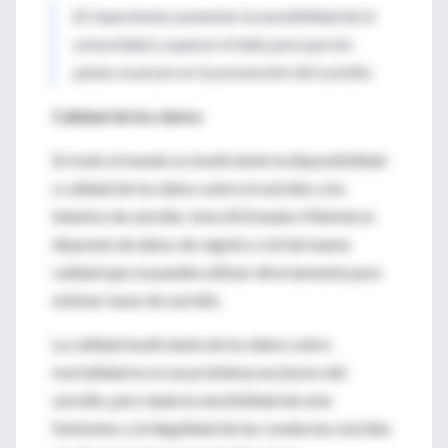
Es importante aumentar la sensibilidad de la
comunidad y superar el tabú para que los
países avancen en la prevención del suicidio.
Calidad de los datos
En todo el mundo es insuficiente la disponibilidad
y calidad de los datos sobre el suicidio y los
intentos de suicidio. Solo 60 Estados Miembros
disponen de datos de registro civil de buena
calidad que se pueden utilizar directamente para
estimar tasas de suicidio.
La calidad insuficiente de los datos sobre
mortalidad no es un problema exclusivo del
suicidio, pero dada la sensibilidad de este
fenómeno y la ilegalidad de las conductas suicidas