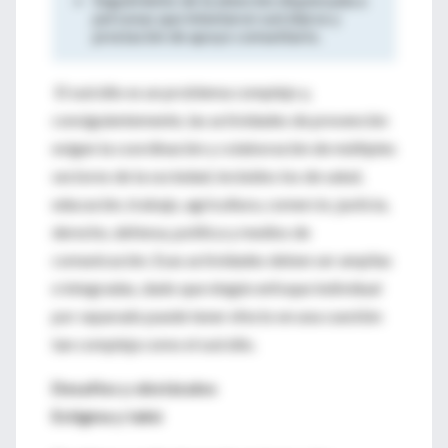
personas que intentaron suicidarse y
prestación de apoyo comunitario.
El suicidio es un problema complejo y,
consiguientemente, las actividades de prevención
exigen la coordinación y colaboración de múltiples
sectores de la sociedad, incluidos los de salud,
educación, trabajo, agricultura, comercio, justicia,
derecho, defensa, política y medios de
comunicación. Esas actividades deben ser amplias
e integradas, dado que ningún enfoque individual
por separado puede tener efecto en una cuestión
tan compleja como el suicidio.
Desafíos y obstáculos
Estigma y tabú