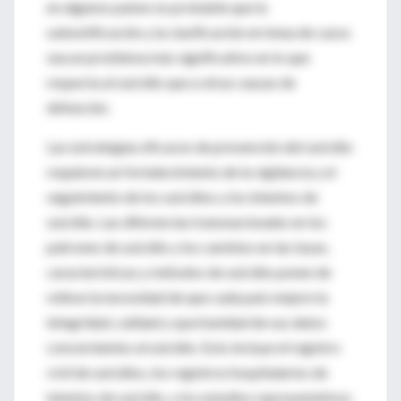
en algunos países es probable que la
subnotificación y la clasificación errónea de casos
sea un problema más significativo en lo que
respecta al suicidio que a otras causas de
defunción.
Las estrategias eficaces de prevención del suicidio
requieren un fortalecimiento de la vigilancia y el
seguimiento de los suicidios y los intentos de
suicidio. Las diferencias transnacionales en los
patrones de suicidio y los cambios en las tasas,
características y métodos de suicidio ponen de
relieve la necesidad de que cada país mejore la
integridad, calidad y oportunidad de sus datos
concernientes al suicidio. Esto incluye el registro
civil de suicidios, los registros hospitalarios de
intentos de suicidio, y los estudios representativos