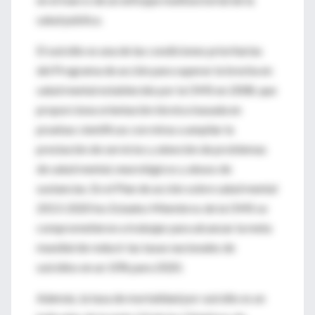
salud pública.
El suicidio es una de las condiciones prioritarias
del Programa de acción para superar la brecha en
salud mental establecido por la OMS en 2008, que
proporciona orientación técnica basada en
pruebas científicas con miras a ampliar la
prestación de servicios y atención de problemas
de salud mental, neurológicos y abuso de
sustancias. En el Plan de acción sobre salud mental
2013-2020 los Estados Miembros de la OMS se
comprometieron a trabajar para alcanzar la meta
mundial de reducir las tasas nacionales de
suicidios en un 10% para 2020.
Además, la tasa de mortalidad por suicidio es un