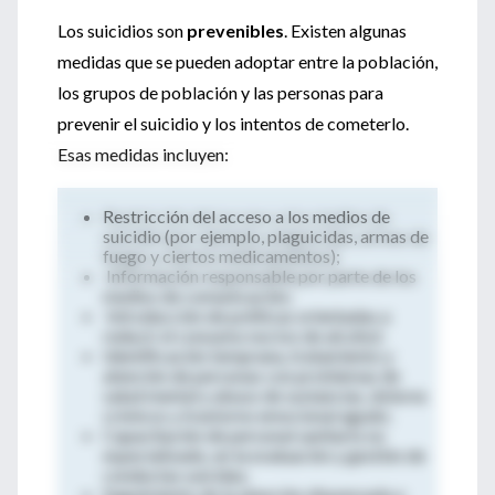
Los suicidios son
prevenibles
. Existen algunas
medidas que se pueden adoptar entre la población,
los grupos de población y las personas para
prevenir el suicidio y los intentos de cometerlo.
Esas medidas incluyen:
Restricción del acceso a los medios de
suicidio (por ejemplo, plaguicidas, armas de
fuego y ciertos medicamentos);
Información responsable por parte de los
medios de comunicación;
Introducción de políticas orientadas a
reducir el consumo nocivo de alcohol;
Identificación temprana, tratamiento y
atención de personas con problemas de
salud mental y abuso de sustancias, dolores
crónicos y trastorno emocional agudo;
Capacitación de personal sanitario no
especializado, en la evaluación y gestión de
conductas suicidas;
Seguimiento de la atención dispensada a