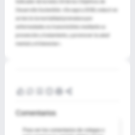
indicador de la meta 3.4 de los Objetivos de
Desarrollo Sostenible: «De aquí a 2030, reducir en
un tercio la mortalidad prematura por
enfermedades no transmisibles mediante su
prevención y tratamiento, y promover la salud
mental y el bienestar».
Comentarios
Para ver los comentarios de colegas o