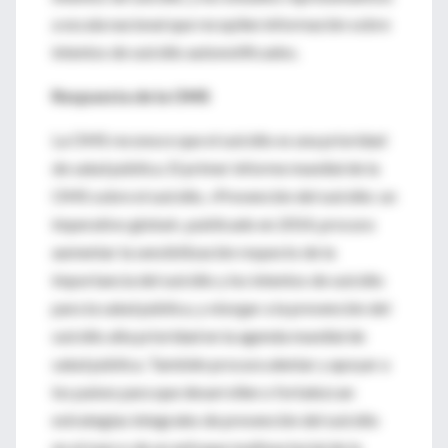
a escala nacional que recopilen información sobre
intentos de suicidio autonotificados.
Respuesta de la OMS
La OMS reconoce que el suicidio es una prioridad
de salud pública. El primer informe mundial de la
OMS sobre el suicidio, «Prevención del suicidio: un
imperativo global», publicado en 2014, procura
aumentar la sensibilización respecto de la
importancia del suicidio y los intentos de suicidio
para la salud pública, y otorgar a la prevención del
suicidio alta prioridad en la agenda mundial de
salud pública. También procura alentar y apoyar a
los países para que desarrollen o fortalezcan
estrategias integrales de prevención del suicidio
en el marco de un enfoque multisectorial de la