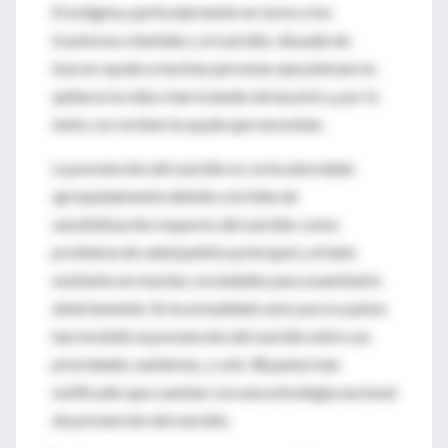
El estigma, particularmente en torno a los
trastornos mentales y el suicidio, disuade de
buscar ayuda a muchas personas que piensan en
quitarse la vida o han tratado de hacerlo y, por lo
tanto, no reciben la ayuda que necesitan.
La prevención del suicidio no se ha abordado
apropiadamente debido a la falta de
sensibilización respecto del suicidio como
problema de salud pública principal y al tabú
existente en muchas sociedades para examinarlo
abiertamente. En la actualidad, unos pocos países
han incluido la prevención del suicidio entre sus
prioridades sanitarias, y solo 38 países han
notificado que cuentan con una estrategia nacional
de prevención del suicidio.