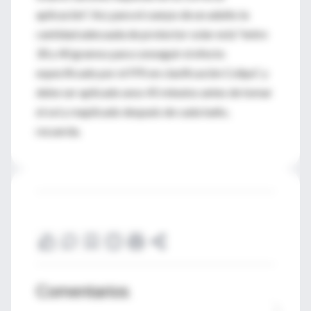
aplicación". Así, para el cuerpo de un adulto la
cantidad adecuada de protector solar está "entre
30 y 40 gramos para conseguir el efecto
especificado por el FPS en clasificación Colipa", y
debe ser aplicado unos 45 minutos antes de tomar
el sol y reaplicado después de cada baño,
recuerda.
Comentarios