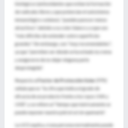
biológicos (antioxidantes que evitan la formación
de radicales libres y que potencian el subsistema
inmunológico cutáneo), "pueden parecer menos
atractivos", debido a su color blanco y a que son
"más difíciles de extender sobre superficies
grandes". Sin embargo, son "muy recomendables",
ya que "permiten ver dónde se ha echado la crema
y asegurarse de no dejar ninguna parte
desprotegida".
Respecto al
Factor de Protección Solar
(FPS)
señala que es "la cifra que indica el grado de
eficacia de un producto frente a los rayos UVA y
UVB", y se refiere al "tiempo que teóricamente se
puede exponer nuestra piel al sol sin quemarla".
La UCE explica, si una persona normalmente puede