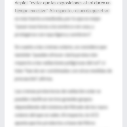
de piel, "evitar que las exposiciones al sol duren un
tiempo excesivo". Al respecto, recuerda que el sol
es más fuerte a mediodía, por lo que es mejor
"pasar esas horas a la sombra o en casa, y
protegerse con ropa ligera y sombrero".
En cuanto a las cremas solares, se considera que
también "pueden ofrecer cierta protección
respecto a las radiaciones peligrosas del sol", si
bien "han de ser combinadas con otras medidas de
precaución", afirma.
Las cremas protectoras de radiación solar se
pueden clasificar en tres grandes grupos
dependiendo del sistema de filtrado de los rayos
solares del que se valen. Al respecto, la UCE
apunta que los productos a base de filtros