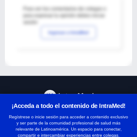
Para ver los comentarios de colegas o
para expresar tu opinión debes iniciar
sesión
Ingresar a IntraMed
¡Acceda a todo el contenido de IntraMed!
Centro de Ayuda
Regístrese o inicie sesión para acceder a contenido exclusivo
y ser parte de la comunidad profesional de salud más
relevante de Latinoamérica. Un espacio para conectar,
Términos y condiciones
compartir e intercambiar experiencias entre colegas.