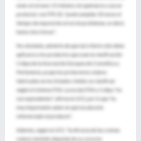
estar al sol unos 15 minutos sin quemarse y usa un
protector con FPS 20, "podrá ampliar 20 veces el
tiempo de exposición al sol sin problemas, es decir,
hasta cinco horas".
No obstante, advierte de que tal criterio sólo debe
aplicarse a los productos que usan la clasificación
Colipa de la Asociación Europea de Cosmética y
Perfumería, ya que los protectores solares
fabricados en los Estados Unidos se clasifican
según el sistema FDA. La escala FDA y Colipa "no
son equivalentes", afirma la UCE, por lo que "es
muy importante saber en qué escala está
referenciado el producto".
Además, según la UCE, "la eficacia de las cremas
solares también depende de su correcta