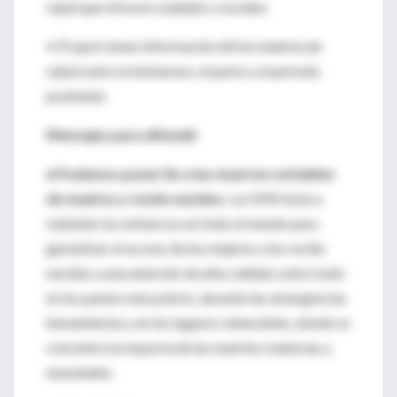
salud que ofrecen cuidados cruciales.
• Proporcionar información útil en materia de
salud sobre el embarazo, el parto y el periodo
postnatal.
Mensajes para difundir
• Podemos poner fin a las muertes evitables
de madres y recién nacidos.
La OMS insta a
redoblar los esfuerzos en todo el mundo para
garantizar el acceso de las mujeres y los recién
nacidos a una atención de alta calidad, sobre todo
en los países más pobres, durante las emergencias
humanitarias y en los lugares vulnerables, donde se
concentra la mayoría de las muertes maternas y
neonatales.