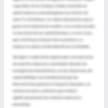
cada dólar de los Estados Unidos invertido en
salud materna y neonatal genera un retorno de
entre 9 y 20 dólares. Los datos demuestran que el
gasto en la salud de las madres y los recién nacidos
es una inversión en capital humano, y no un costo,
que contribuye al desarrollo económico y a
mejorar la salud y la felicidad de las sociedades.
No dejar a nadie atrás:
dada la alta concentración
de muertes maternas y neonatales durante las
emergencias humanitarias y en las situaciones de
vulnerabilidad, será fundamental que las
intervenciones generen el impacto deseado y se
centren en estos contextos para reducir
significativamente las muertes maternas y
neonatales.