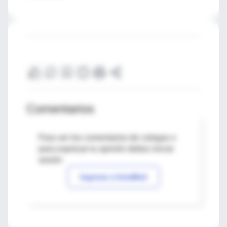
Comentarios
Para ver los comentarios de colegas o
para expresar tu opinión debes iniciar
sesión
Ingresar a IntraMed