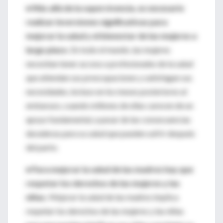
• Más allá de la supervivencia, es necesario
realizar inversiones significativas para
mejorar la salud y el bienestar de las mujeres a
largo plazo.
En todo el mundo, las mujeres
necesitan tener acceso a profesionales de la salud
que atiendan sus preocupaciones y satisfagan sus
necesidades, incluso en los meses posteriores al
embarazo, cuando millones de ellas carecen de un
apoyo fundamental, a pesar de las consecuencias
duraderas para su salud que pueden sufrir después
del parto.
• Para mejorar la salud de las madres hay que
respetar los derechos de las mujeres y las
niñas.
Mejorar la salud de las madres implica
respetar los derechos de las mujeres y las niñas