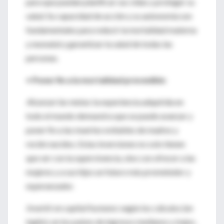
para que puedan planificar sus vidas y proteger su
salud. Su capacidad de acción y su autonomía son
fundamentales para reducir la mortalidad materna
y neonatal y garantizar la salud de todas las
personas.
•
Poner fin a la mortalidad prevenible:
Alcanzar las metas:
la experiencia adquirida en
todo el mundo demuestra que se puede avanzar y
poner fin a las muertes evitables de madres y
recién nacidos. Estas inversiones no solo tienen
que ver con la supervivencia, sino con ofrecer a las
mujeres y a sus hijos un futuro más prometedor y
esperanzador.
Invertir en capital humano:
según los cálculos (en
inglés), en los países de ingresos medianos y bajos,