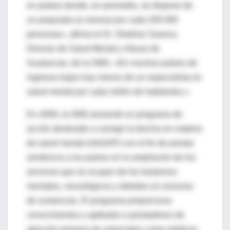
en países donde, en promedio, se dispone de
un psiquiatra (o menos) por cada 200.000
personas», afirma el Dr. Shekhar Saxena,
Director de Salud Mental y Abuso de
Sustancias, de la OMS. «En muchos países de
ingresos bajos hay menos de un especialista en
salud mental por cada millón de habitantes.»
En 2008, la OMS presentó un programa de
acción destinado a corregir la brecha en materia
de salud mental (mhGAP) con el fin de prestar
asistencia a los países en la ampliación de los
servicios que se ocupan de los trastornos
mentales, neurológicos y debidos al consumo
de sustancias. El programa proporciona
conocimientos y aptitudes a prestadores de
atención primaria de salud tales como médicos