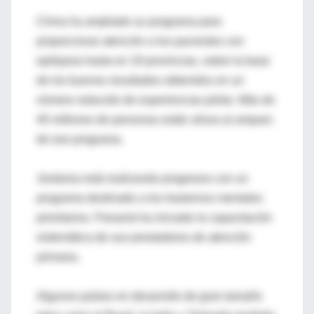
China ha ampliado su programa para
proporcionar atención a los pacientes con
epilepsia hasta en 19 provincias, sobre la base
de los buenos resultados obtenidos en un
número reducido de experiencias piloto. Más de
40 millones de personas están ahora al amparo
de ese programa.
Jordania está realizando progresos con un
programa destinado a los trastornos mentales
prioritarios. Panamá ha iniciado la capacitación
sistemática de sus prestadores de atención
primaria.
Algunos países en desarrollo de gran tamaño