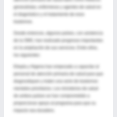
generalistas, enfermeras y agentes de salud en
el diagnóstico y el tratamiento de esos
trastornos.
Desde entonces, algunos países, con asistencia
de la OMS, han realizado progresos importantes
en la ampliación de sus servicios. Entre ellos,
los siguientes:
Etiopía y Nigeria han empezado a capacitar al
personal de atención primaria de salud para que
diagnostiquen y traten una serie de trastornos
mentales prioritarios. Los ministerios de salud
de ambos países se han comprometido a
proporcionar apoyo al programa para que su
impacto sea duradero.