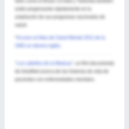
tales como el Brasil, la India y Tailandia también
están progresando rápidamente en la
ampliación de sus programas nacionales de
salud.
*
Acceso al Atlas de Salud Mental 2011 de la
OMS en idioma inglés.
"
Los cabellos de la Medusa
", un film documental
de IntraMed acerca de las historias de vida de
pacientes con enfermedades mentales.