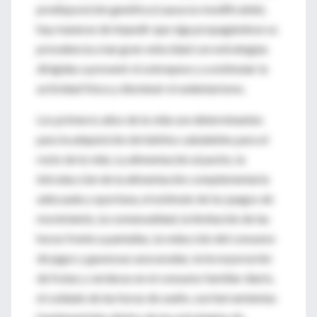
predisposición genética (causa no modificable),
hay maneras de impedir que siga propagándose su
prevalencia a tan gran velocidad con estrategias
dirigidas a prevenir el sobrepeso y a estimular la
actividad física y disminuir el sedentarismo.
Los primeros años de la vida son determinantes
para la adquisición de hábitos saludables para el
resto de la vida. La alimentación al pecho, la
introducción de la alimentación complementaria
adecuada y oportuna, el estímulo de los juegos de
movimiento, la comensalidad, la limitación de las
horas frente a pantallas, la reducción del consumo
de jugos y gaseosas azucaradas, la incorporación
de frutas y verduras en el consumo familiar diario,
el cuidado de las horas de sueño, son herramientas