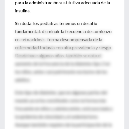
para la administración sustitutiva adecuada de la
insulina.
Sin duda, los pediatras tenemos un desafío
fundamental: disminuir la frecuencia de comienzo
en cetoacidosis, forma descompensada de la
enfermedad todavía con alta prevalencia y riesgo.
Desde hace algunos años, también se nota el
aumento de la frecuencia de la diabetes tipo 2 en
los niños, antes casi patrimonio exclusivo de los
adultos.
Este tipo de diabetes, que en algunas partes del
mundo ya se ha constituido como la forma más
frecuente en niños y adolescentes, está asociada a
la epidemia de obesidad y al sedentarismo.
Aunque también requiere de la participación de la