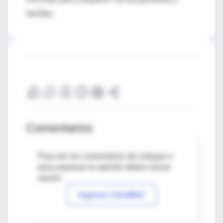
familias.
Comentarios
Para ver los comentarios de colegas o
para expresar tu opinión debes iniciar
sesión
Ingresar a IntraMed