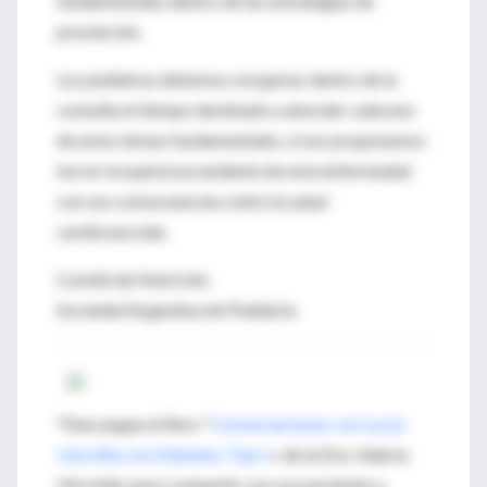
fundamentales dentro de las estrategias de
prevención.
Los pediatras debemos recuperar dentro de la
consulta el tiempo destinado a abordar cada uno
de estos temas fundamentales, si nos proponemos
torcer la espiral ascendente de esta enfermedad
con sus consecuencias sobre la salud
cardiovascular.
Comité de Nutrición
Sociedad Argentina de Pediatría
*Descargue el libro "
Conversaciones con Lucía:
Una niña con Diabetes Tipo I
» de la Dra. Valeria
Hirschler para compartir con sus pacientes y