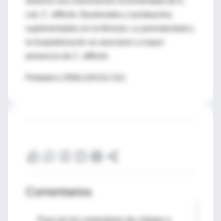
observó una colonización incrementada de E.
coli, C. difficile, Bacteroides y lactobacilos
suplementados en la fórmula. La prematuridad y
la hospitalización se asociaron a mayor
presencia de C. difficile.
Pediatrics 2006;118:511-521
Comentarios
Para ver los comentarios de colegas o