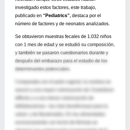
investigado estos factores, este trabajo,
publicado en
“Pediatrics”,
destaca por el
número de factores y de neonatos analizados.
Se obtuvieron muestras fecales de 1.032 niños
con 1 mes de edad y se estudió su composición,
y también se pasaron cuestionarios durante y
después del embarazo para el estudio de los
determinantes potenciales.
Comparada con el parto vaginal, la cesárea se
asoció a una mayor colonización de Clostridium
difficile y a una menor colonización de
bifidobacterias –las más beneficiosas para la
salud- y de Bacteroides. En los alimentados
exclusivamente con leche de fórmula se