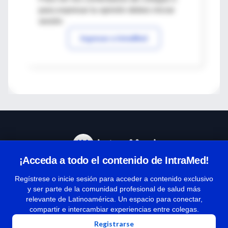
para expresar tu opinión debes iniciar
sesión
Ingresar a IntraMed
¡Acceda a todo el contenido de IntraMed!
Centro de Ayuda
Regístrese o inicie sesión para acceder a contenido exclusivo
y ser parte de la comunidad profesional de salud más
relevante de Latinoamérica. Un espacio para conectar,
Términos y condiciones
compartir e intercambiar experiencias entre colegas.
| Políticas de privacidad
Registrarse
| Todos los derechos reservados | Copyright 1997-2026