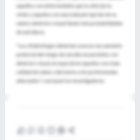
aquellos con enfermedades que no afectan la
visión y aquellos con una mala percepción de su
salud y deterioro visual tienen más probabilidades
de suicidarse.
"Los oftalmólogos deberían conocer ese aumento
potencial del riesgo de suicidio en pacientes con
deterioro visual, en especial en aquellos con mala
calidad de salud, y derivarlos a los profesionales
adecuados", concluyen los investigadores.