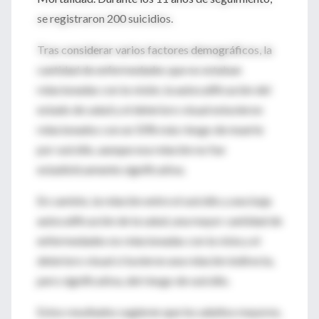
se registraron 200 suicidios.
Tras considerar varios factores demográficos, la
cantidad de enfermedades que no estaban
relacionadas con la visión, la autocalificación del
estado de salud y el deterioro visual estuvieron
relacionados con un 50% más riesgo de muerte
por suicidio, aunque esa relación no fue
estadísticamente significativa.
En cambio, la relación entre el suicidio y una baja
autocalificación de la salud, una mayor cantidad de
enfermedades no relacionadas con la vista y el
deterioro visual sí tuvieron una relación indirecta,
pero significativa, del riesgo de suicidio.
Estos resultados sugieren que los adultos mayores,