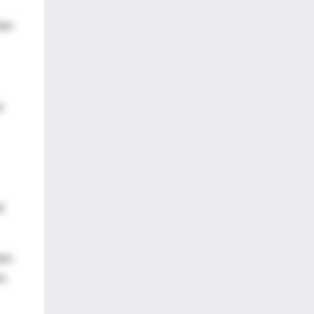
tes
e
l
tes
es