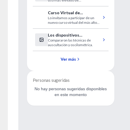
uso más elevado de
mundo
medicamentos, entre el 75 y el 90
por ciento de las cepas de
Curso Virtual de
Streptococcus pneumoniae son
Lo invitamos a participar de un
Prevención de las
resistentes.
nuevo curso virtual del más alto
infecciones en Pediatría
nivel, disponible en forma gratuita
para los usuarios de IntraMed.
Los dispositivos
Compararon las técnicas de
electrónicos subestiman la
auscultación y oscilométrica.
presión sanguínea
Ver más
Personas sugeridas
No hay personas sugeridas disponibles
en este momento