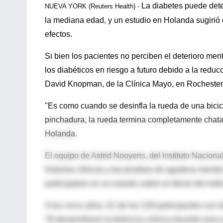
La diabetes puede deteri
NUEVA YORK (Reuters Health) -
la mediana edad, y un estudio en Holanda sugirió 
efectos.
Si bien los pacientes no perciben el deterioro me
los diabéticos en riesgo a futuro debido a la reduc
David Knopman, de la Clínica Mayo, en Rochester
"Es como cuando se desinfla la rueda de una bicic
pinchadura, la rueda termina completamente chata"
Holanda.
El equipo de Astrid Nooyens, del Instituto Nacion
historias clínicas y las pruebas de agudeza menta
participaban en un estudio sobre el efecto del estil
A los cinco años, 61 de los 139 participantes con 
78 desarrollaron la dolencia crónica durante esos 