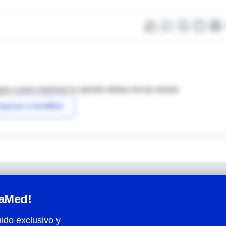
as o para expresar tu opinión debes iniciar sesión
ngresar a IntraMed
raMed!
ido exclusivo y