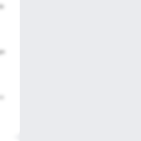
de
gre
 o