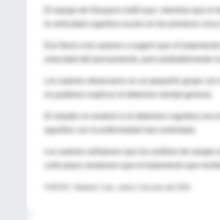
El equipo de Nooyens halló que, mientras que el d
la velocidad cognitiva ocurre en los primeros cinc
Eso llevó a los autores a sugerir que el tratamient
velocidad del pensamiento, pero probablemente no
Los autores observaron en un pequeño grupo con d
no pudieron explicar el deterioro mental general.
El estudio no analizó si el deterioro cognitivo era
aquellos con la enfermedad mal controlada.
Los autores señalaron que los análisis de sangre a
corto plazo mostraron que el tratamiento que recibí
FUENTE: Diabetes Care, online 2 de junio del 2010