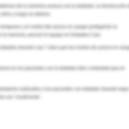
eterioro de la memoria avanza con la diabetes, la disminución 
o años y luego se detiene.
o temprano y el control del azúcar en sangre protegerían la
 la memoria, precisó el equipo en Diabetes Care.
iabetes durante casi 7 años que los niveles de azúcar en san
 menor en los pacientes con la diabetes bien controlada que en
leatorios realizados a los pacientes con diabetes durante largo
an era "insuficiente".