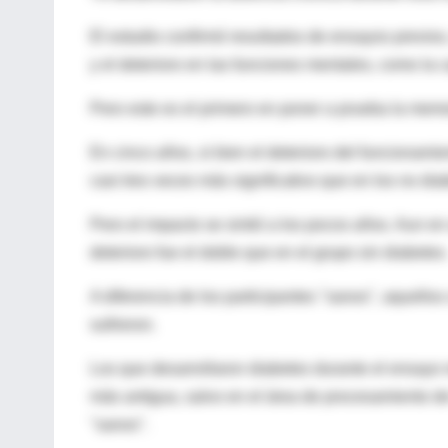
El estudio confirmó resultados de ensayos previos
y el deterioro en las funciones mentales, como la 
Pero este es el primero en poner a prueba la memor
En cinco años, si bien el deterioro del funcionamie
casi tres veces más significativo que en los no dia
Pero el impacto se sintió a los pocos años. Aun en
deterioro fue el doble que en el grupo sin diabetes
A diferencia de los participantes "sanos", aquello
sufrieron.
Los que desarrollaron diabetes durante el ensayo 
más antigua, salvo en el área de procesamiento de 
"sanos".