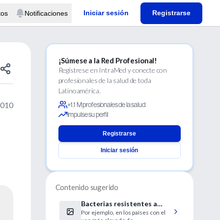
Iniciar sesión
Registrarse
tos
Notificaciones
¡Súmese a la Red Profesional!
Regístrese en IntraMed y conecte con
profesionales de la salud de toda
Latinoamérica.
2010
+1.1 M profesionales de la salud
Impulse su perfil
Registrarse
Iniciar sesión
Contenido sugerido
Bacterias resistentes a
Por ejemplo, en los países con el
fármacos crecen en todo el