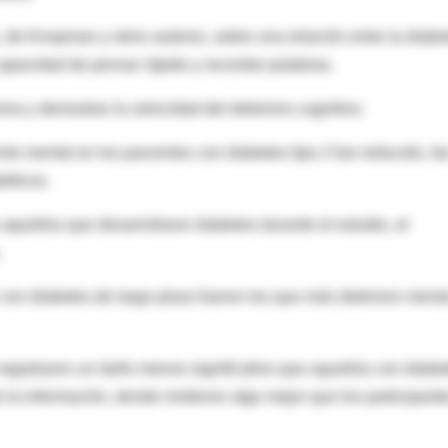
, de Knopman y otros autores, sobre una relación entre la diabe
capacidad de pensar rápido y recordar palabras.
ia y demostrar la velocidad del deterioro cognitivo.
nto mental en los pacientes con diabetes tipo 2 fue reducido, fu
béticos.
 aquellos que desarrollaron diabetes durante el estudio, el
.
s con diabetes de largo plazo fueron los que más deterioro menta
registraron un daño menos significativo que aquellos con diabe
la información, donde rindieron algo mejor que los participant