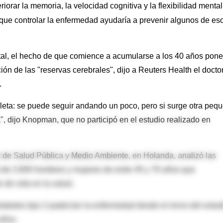
orar la memoria, la velocidad cognitiva y la flexibilidad mental
que controlar la enfermedad ayudaría a prevenir algunos de es
ntal, el hecho de que comience a acumularse a los 40 años pone
ción de las "reservas cerebrales", dijo a Reuters Health el docto
.
leta: se puede seguir andando un poco, pero si surge otra peq
, dijo Knopman, que no participó en el estudio realizado en
al de Salud Pública y Medio Ambiente, en Holanda, analizó las
l de 2.600 hombres y mujeres de entre 45 y 70 años que
o de vida en la salud.
diabetes tipo 2 padecían la enfermedad desde el inicio del estud
años.