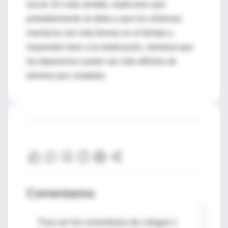
social. En este sentido, explicaron que
probablemente se deba a que los síntomas
maníacos son más breves en el tiempo y
responden bien a la medicación, mientras que
los depresivos suelen ser más difíciles de
eliminar por completo.
Comentarios
Para ver los comentarios de colegas o