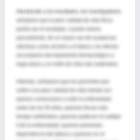
Atendiendo a los resultados, los investigadores
señalaron que la peor calidad de vida física
podría ser el resultado, cuando menos
parcialmente, de un mayor uso de sustancias
adictivas como alcohol y el tabaco, los efectos
secundarios del tratamiento farmacológico a
largo plazo y un estilo de vida más sedentario.
Además, señalaron que los pacientes que
sufren una peor calidad de vida mental son
quieres comenzaron a sufrir la enfermedad
antes de los 20 años, quienes llevan más
tiempo sufriéndola, quienes padecen el subtipo
II de la enfermedad, quienes presentan
dependencia del tabaco y quienes en el