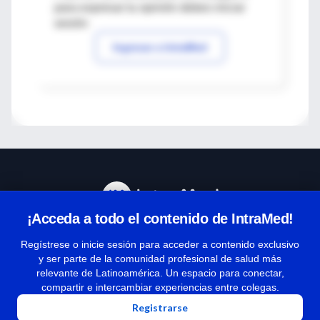
para expresar tu opinión debes iniciar
sesión
Ingresar a IntraMed
¡Acceda a todo el contenido de IntraMed!
Centro de Ayuda
Regístrese o inicie sesión para acceder a contenido exclusivo
y ser parte de la comunidad profesional de salud más
relevante de Latinoamérica. Un espacio para conectar,
Términos y condiciones
compartir e intercambiar experiencias entre colegas.
| Políticas de privacidad
Registrarse
| Todos los derechos reservados | Copyright 1997-2026