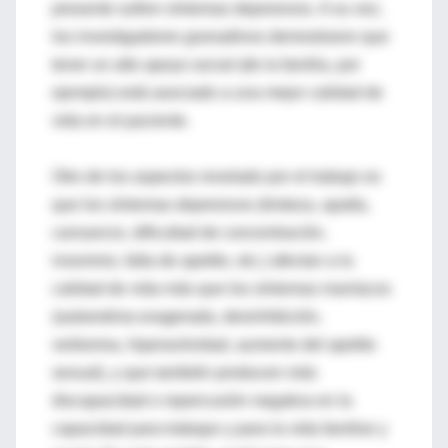
presente sufren síntomas depresivos. A su vez,
los investigadores granadinos demostraron que
tener un alto apoyo social (de la familia, por
ejemplo) está asociado a una mejor calidad de
vida en el paciente.
Otro de los aspectos revelado por el trabajo es
que los síntomas depresivos (tristeza, apatía,
cansancio, dificultad de concentración,
insomnio, falta de apetito, etc.) afectan a la
calidad de vida más que los síntomas maníacos
(autoestima exagerada, desinhibición,
verborrea, hiperactividad, aumento del apetito
sexual), y que también producen más
discapacidad o repercusión negativa en la
capacidad para trabajar y para la vida familiar y